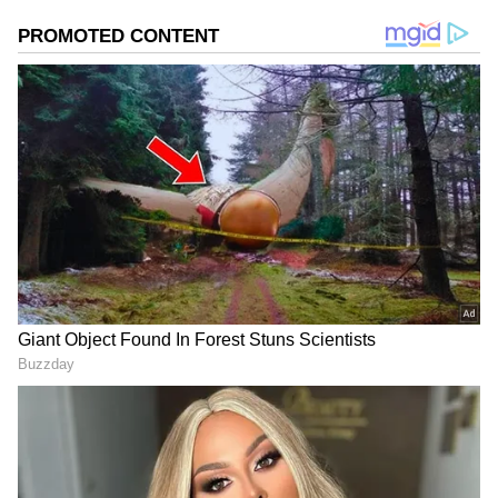
வெயிலும் மழையும்
தமிழகத்தில் கடந்த சில மாதங்களாக
வெயிலானது வாட்டி வதைத்த நிலையில்
தற்போது கோடை மழை தமிழக முழுவதும்
கொட்டி வருகிறது. இதனால் பல இடங்களில்
சாலைகளில் தண்ணீர் பெருக்கெடுத்து
ஓடுகிறது. நீர்ப்பிடிப்பு பகுதிகள் வேகமாக
நிரம்பி வருகிறது. ஒரு சில இடங்களில் ரெட்
அலர்ட்டும், ஆரஞ்சு அலர்ட்டும் வானிலை
மையம் சார்பாக வெளியிடப்பட்டுள்ளது.
இதனையடுத்து மாவட்ட நிர்வாகம் சார்பாக