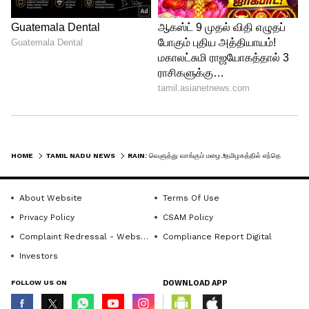
6
குற்றாலத்தில் வெள்ளப்பெருக்கு
HOME
TAMIL NADU NEWS
RAIN: வெளுத்து வாங்கும் மழை.!தமிழகத்தில் எந்தெந்த சுற்றுலா தலங்களுக்கு செல்ல தடை தெரியுமா? இதோ லேட்டஸ்ட் தகவல்
இதே போல தென்காசி மாவட்டம் குற்றாலம்
About Website
Terms Of Use
பகுதியில் கனமழை பெய்து வருகிறது.
Privacy Policy
CSAM Policy
இதனால் குற்றாலத்தில் உள்ள மெயின்
Complaint Redressal - Website
Compliance Report Digital
அருவி, பழைய குற்றாலம், சிற்றருவி,
Investors
ஐந்தருவி, ஆகிய அருவிகளில்
FOLLOW US ON
DOWNLOAD APP
பொதுமக்கள் குளிக்க தடை