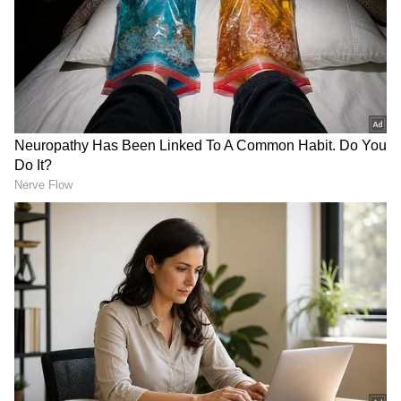
கொள்ளப்பட்டுள்ளது. அதிக மழை
காரணமாக பல இடங்களில் நிலச்சரிவும்
ஏற்பட்டுள்ளது. இரண்டு நாட்களுக்கு ஊட்டி
மலை ரயில் சேவையும் ரத்து
செய்யப்பட்டுள்ளது.
Rain Alert: அடுத்த 3 மணிநேரத்தில் 8
மாவட்டங்களில் அடிச்சு ஊத்தப்போகுதாம்
மழை! வானிலை மையம் அலர்ட் மெசேஜ்!