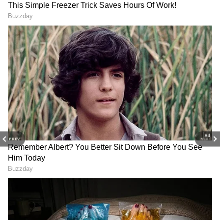
2
6
ஊட்டி மலை ரயில் ரத்து
PREV
NEXT
அந்த வகையில் நீலகிரி மாவட்டத்தில்
இரண்டு நாட்கள் தொடர்ந்து மழை பெய்ய
வாய்ப்பு இருப்பதால் சுற்றுலா பணிகள்
வருவதை தவிர்க்க வேண்டுமென மாவட்ட
ஆட்சியர் சார்பாக கேட்டுக்