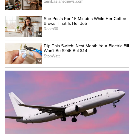
kodaikanal ooty entry
கொடைக்கானலில் பாறை விழுந்து
விபத்து
கொடைக்கானலில் கடந்த சில நாட்களாக
கனமழை பெய்து வருவதன் காரணமாக
சுற்றுலா பயணிகள் சுற்றுலா தலங்களை
முழுவதுமாக சுற்றி பார்க்க முடியாத நிலை
ஏற்பட்டுள்ளது. மேலும் சாலைகளில்
பாறைகள் ஒரு சில இடங்களில்
விழுந்துள்ளதால் போக்குவரத்து
பாதிக்கப்பட்டுள்ளது. இதனால் சுற்றுலா
பயணிகள் அடுத்த இரண்டு தினங்களுக்கு