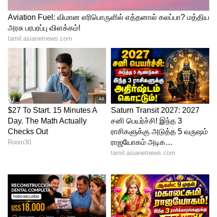
கொடைக்கானல் உள்ளிட்ட பகுதிகளுக்கு
செல்வதை தவிர்க்குமாறு மாநில பேரிடர்
துறை அறிவுறுத்தி உள்ளது.
4