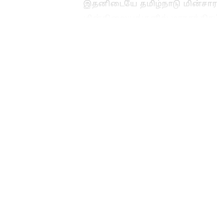
இதனிடையே தமிழ்நாடு மின்சார
மின்நிலையங்களில் மாதாந்திரப
நிறுத்தப்படுவது வழக்கமான ஒன்
ஏற்படும் சிரமங்களை தவிர்க்க ம
அறிவிக்கப்படும். அதன்படி ந
இடங்களில் மின்தடை அறிவிக்கப்
Related Articles
Coimbatore Rain: 
மட்டுமல்ல இந்த 4
மாவட்டங்களில்
கோரத்தாண்டவம்
ஆடப்போகும் கனமழ
வானிலை மையம்
வார்னிங்