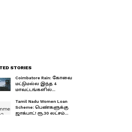
TED STORIES
Coimbatore Rain: கோவை
மட்டுமல்ல இந்த 4
மாவட்டங்களில்
கோரத்தாண்டவம்
ஆடப்போகும் கனமழை..
Tamil Nadu Women Loan
வானிலை மையம்
Scheme: பெண்களுக்கு
வார்னிங்
ஜாக்பாட்! ரூ.30 லட்சம்
வரை கடனை
அள்ளிக்கொடுக்கும்
தமிழக அரசு! எவ்வளவு