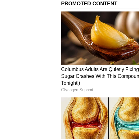
திருவேற்காடு
சோத்துபெரும்பேடு
கிருதாலாபுரம், பூதூர், கும்மனூ
கண்டிகை, மாறம்பேடு மற்றும் சு
திருவேற்காடு
காவேரி நகர், PH மெயின் ரோடு
பகுதிகளில் மின்தடை செய்யப்பட