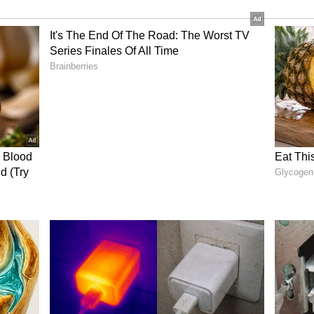
ர், ஆங்காடு, அருமந்தை, வீச்சூர், வெள்ளிவயல்,
ற்றியுள்ள அனைத்து பகுதிகளும் அடங்கும்.
, ஜமால்ஸ் அபார்ட்மெண்ட் அதனை சுற்றியுள்ள
ும்.