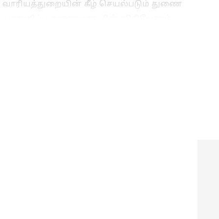
 வாரியத்துறையின் கீழ் செயல்படும் துணை
் பராமரிப்பு காரணமாக மின் விநியோகம்
றாகும். இதுகுறித்து பொது மக்களுக்கு
ுன்கூட்டியே மின்தடை ஏற்படும் இடங்கள்
ாளை தினம் தலைநகர் சென்னையில் முக்கிய
பட்டுள்ளது.
கோவை
Tamil Nadu Women Loan
Scheme: பெண்களுக்கு
ஜாக்பாட்! ரூ.30 லட்சம் வரை
கடனை
ை..
அள்ளிக்கொடுக்கும்
தமிழக அரசு! எவ்வளவு
வட்டி? விண்ணப்பிப்பது