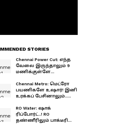
MMENDED STORIES
Chennai Power Cut: எந்த
வேலை இருந்தாலும் 9
மணிக்குள்ளே
முடிச்சுடுங்க!
சென்னையில் முக்கிய
Chennai Metro: மெட்ரோ
இடங்களில் இன்று 5
பயணிகளே உஷார்! இனி
மணிநேரம் மின்தடை!
உரக்கப் பேசினாலும்..
செல்போனில் பாட்டு
கேட்டால் ரூ.2,500
RO Water: ஷாக்
அபராதம்..!
ரிப்போர்ட்..! RO
தண்ணீரிலும் பாக்டீரியா.!
புதிய ஆய்வு வெளியிட்ட
எச்சரிக்கை!