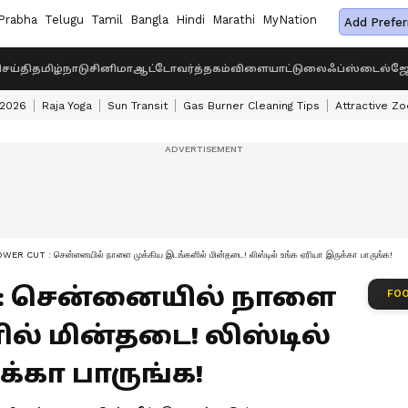
Prabha
Telugu
Tamil
Bangla
Hindi
Marathi
MyNation
Add Prefer
ெய்தி
தமிழ்நாடு
சினிமா
ஆட்டோ
வர்த்தகம்
விளையாட்டு
லைஃப்ஸ்டைல்
ஜோ
 2026
Raja Yoga
Sun Transit
Gas Burner Cleaning Tips
Attractive Zo
ER CUT : சென்னையில் நாளை முக்கிய இடங்களில் மின்தடை! லிஸ்டில் உங்க ஏரியா இருக்கா பாருங்க!
Cut : சென்னையில் நாளை
FOO
ல் மின்தடை! லிஸ்டில்
க்கா பாருங்க!