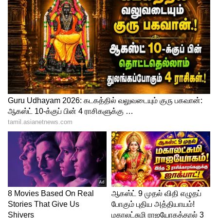
பரபரப்பு தகவல்!
3
4
Image Credit :
ANI
நடுவரிசையில் சிறிய மாற்றம்
இருக்கலாம்:
ஆர்சிபி அணியின் மிடில் ஆர்டர் மிகவும்
வலுவாக உள்ளது. ஒருவேளை ஃபில் சால்ட்
ஓப்பனிங் இறங்கினால், நல்ல ஃபார்மில்
இருக்கும் வெங்கடேஷ் ஐயர் மிடில் ஆர்டரில்