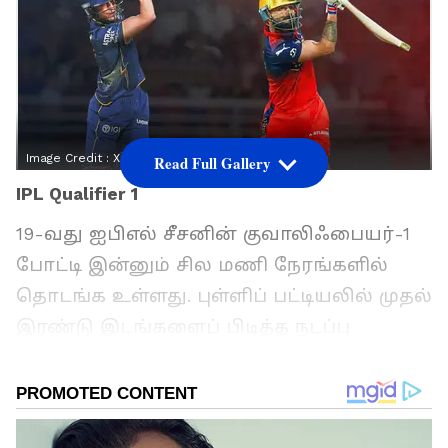
Image Credit :
X@IPL
Read Full Gallery
IPL Qualifier 1
19-வது ஐபிஎல் சீசனின் குவாலிஃபையர்-1
போட்டி இன்னும் சில மணி நேரங்களில்
தொடங்க உள்ளது. புள்ளிப் பட்டியலில் முதல்
இரண்டு இடங்களைப் பிடித்த நடப்பு
சாம்பியன் ராயல் சேலஞ்சர்ஸ் பெங்களூரு
அணியும், முன்னாள் சாம்பியனான குஜராத்
டைட்டன்ஸ் அணியும் இன்று மோதுகின்றன.