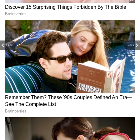
2
4
PREV
NEXT
Image Credit :
Shubman Gill Instagram
RCB-யில் இரண்டு அதிரடி ஓப்பனர்கள்
ராயல் சேலஞ்சர்ஸ் பெங்களூரு அணி இந்த
சீசனில் பேட்டிங்கில் நல்ல தொடக்கத்தையே
பெற்று வருகிறது. ஜேக்கப் பெத்தேல்
இல்லாத நிலையில், வெங்கடேஷ் ஐயர்