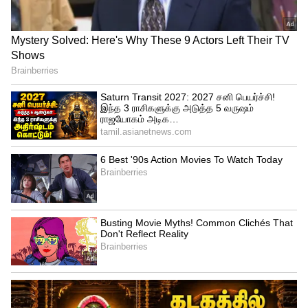
Related Articles
IPL 2026: RCB vs GT மேட்ச் மழையால்
ரத்தானால் பைனலுக்கு யாருக்கு
வாய்ப்பு! ரிசர்வ் டே உண்டா?
IPL-ல் பங்கேற்க அனுமதி மறுப்பு..
நீதிமன்றத்தில் வழக்கு போட்ட RCB வீரர்..