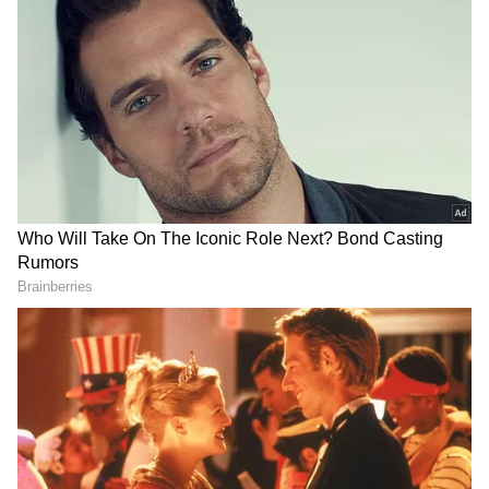
இந்த பரபரப்பான போட்டிக்கு இமாச்சல
பிரதேசத்தில் உள்ள HPCA ஸ்டேடியம்
தயாராகியுள்ளது. இதில் வெற்றி பெறும்
அணி நேரடியாக இறுதிப் போட்டிக்கு தகுதி
பெறும். இந்த முக்கியமான போட்டியில்
ஆர்சிபி அணி ஒரு பெரிய மாற்றத்துடன்
களமிறங்க வாய்ப்புள்ளது.
ஆம், ராயல் சேலஞ்சர்ஸ் பெங்களூரு அணி
லீக் சுற்றின் முடிவில் புள்ளிப் பட்டியலில்
நம்பர் 1 இடத்தைப் பிடித்து பிளேஆஃப்
சுற்றுக்கு முன்னேறியுள்ளது. இப்போது
குவாலிஃபையர்-1 போட்டியில் வெற்றி
பெற்று, தொடர்ச்சியாக இரண்டாவது
முறையாக இறுதிப் போட்டிக்குச் செல்ல