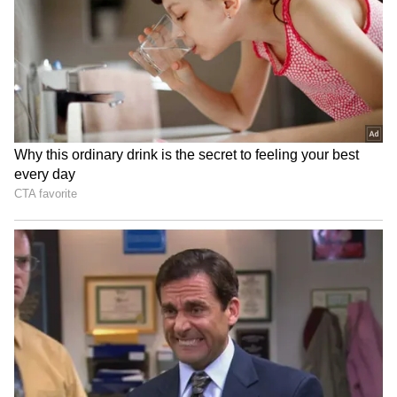
சிறப்பான தொடக்கத்தை அளித்தார்.
ஆனால், இப்போது ஃபில் சால்ட் முழு
உடற்தகுதியுடன் அணிக்குத்
திரும்பியுள்ளார். அதனால், விராட்
கோலியுடன் ஃபில் சால்ட் இன்னிங்ஸைத்
தொடங்குவது கிட்டத்தட்ட
உறுதியாகிவிட்டது. மேலும், இந்தப்
போட்டியில் ஃபில் சால்ட் விக்கெட் கீப்பிங்
பொறுப்பையும் ஏற்கக்கூடும்.