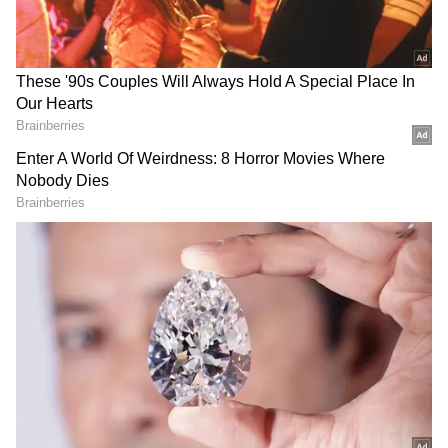
ஆர்சிபி திட்டமிட்டுள்ளது. எனவே, குஜராத்
அணிக்கு எதிரான ஆர்சிபி-யின் பிளேயிங்
11 எப்படி இருக்கும் என்று பார்ப்போம்.
ஏசியாநெட் தமிழ்-ஐ உங்கள் முதன்மைத்
தேர்வாக்குங்கள்