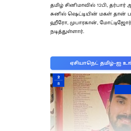
தமிழ் சினிமாவில் 12பி, தர்பார்
சுனில் ஷெட்டியின் மகள் தான் 
ஹீரோ, முபாரகான், மோட்டிஜோர
நடித்துள்ளார்.
ஏசியாநெட் தமிழ்-ஐ உங
2
8