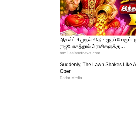
4
8
சங்கீத் நிகழ்ச்சி