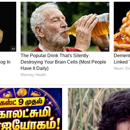
யா ஷெட்டி திருமணம்:
ுக்கும் மற்றும் அதியா ஷெட்டிக்கும் திருமணம்
யின் விக்கிப்பீடியா பக்கத்திலும் இது
ு. மகாராஷ்டிரா மாநிலத்தில் உள்ள காண்டாலா
டியின் விருந்தினர் மாளிகையான ஜஹானில்
க பிரம்மாண்டமாக நடக்க இருக்கிறது.