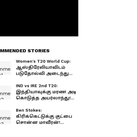
MMENDED STORIES
Women's T20 World Cup:
ஆஸ்திரேலியாவிடம்
படுதோல்வி அடைந்து
வெளியேறிய இந்தியா!
ரசிகர்கள் ஷாக்!
IND vs IRE 2nd T20:
இந்தியாவுக்கு மரண அடி
கொடுத்த அயர்லாந்து!
டி20 தொடரை வென்று
சரித்திர சாதனை!
Ben Stokes:
கிரிக்கெட்டுக்கு குட்பை
சொன்ன மாவீரன்!
ஓய்வை அறிவித்த பென்
ஸ்டோக்ஸ்! உருக்கமான