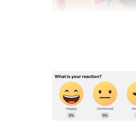
கே எல் ராகுல் - அதி
கே எல் ராகுல் மற்றும் அதியா ஷ
காதலித்து வருகின்றனர். ஆங்கி
துபாயில் வைத்து கொண்டாடியுள்
சமூக வலைதளங்களைல் வைரல