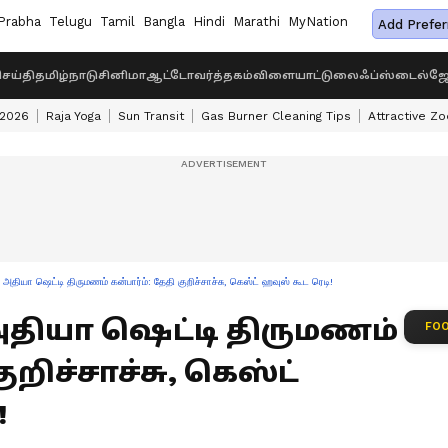
Prabha
Telugu
Tamil
Bangla
Hindi
Marathi
MyNation
Add Prefer
ெய்தி
தமிழ்நாடு
சினிமா
ஆட்டோ
வர்த்தகம்
விளையாட்டு
லைஃப்ஸ்டைல்
ஜோ
 2026
Raja Yoga
Sun Transit
Gas Burner Cleaning Tips
Attractive Zo
- அதியா ஷெட்டி திருமணம் கன்பார்ம்: தேதி குறிச்சாச்சு, கெஸ்ட் ஹவுஸ் கூட ரெடி!
 அதியா ஷெட்டி திருமணம்
FOO
ுறிச்சாச்சு, கெஸ்ட்
!