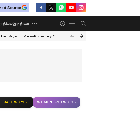
red Source
திடம்
இந்தியா
diac Signs
Rare-Planetary Conjunction After 12 Years
How To Exchange 
TBALL WC '26
WOMEN T-20 WC '26