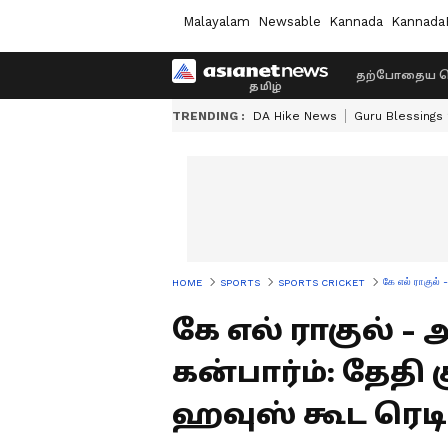
Malayalam
Newsable
Kannada
Kannada
தற்போதைய ச
TRENDING :
DA Hike News
Guru Blessings
கே எல் ராகுல் 
HOME
SPORTS
SPORTS CRICKET
கே எல் ராகுல் -
கன்பார்ம்: தேதி க
ஹவுஸ் கூட ரெடி