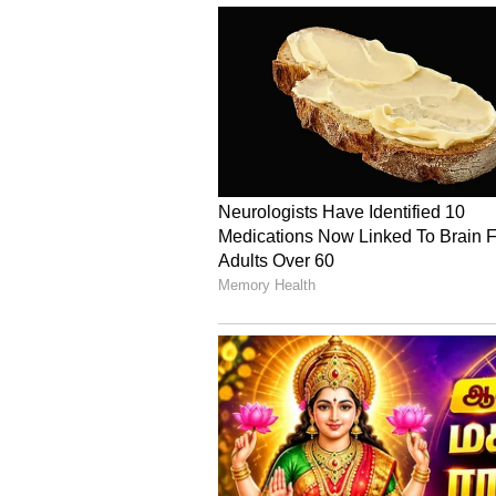
கே எல் ராகுல் - அதி
வரும் 23 ஆம் தேதி கே எல் ராகுல
நடக்க இருக்கிறது. அதியா ஷெட்டி
உறுதிபட தெரிவிக்கப்பட்டுள்ளத
பகுதியில் உள்ள சுனில் ஷெட்
வைத்து இவர்களது திருமணம் மி