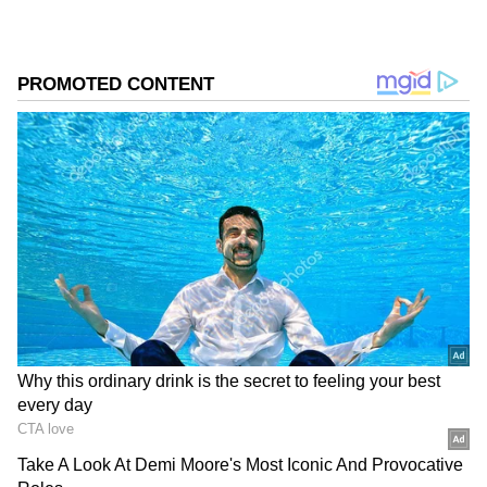
சந்தேகம்தான். இந்தப் பட்டியலில் முதல்
பெயரைக் கேட்டால் கோடிக்கணக்கான
ரசிகர்களின் இதயம் உடையும். ஆம், அவர்
வேறு யாருமல்ல, சென்னை சூப்பர்
கிங்ஸின் 'தல' மகேந்திர சிங் தோனிதான்.
தோனியுடன் மேலும் நான்கு ஸ்டார் வீரர்கள்
இந்தப் பட்டியலில் உள்ளனர். இது குறித்து
பார்ப்போம்.
ஏசியாநெட் தமிழ்-ஐ உங்கள் முதன்மைத்
தேர்வாக்குங்கள்