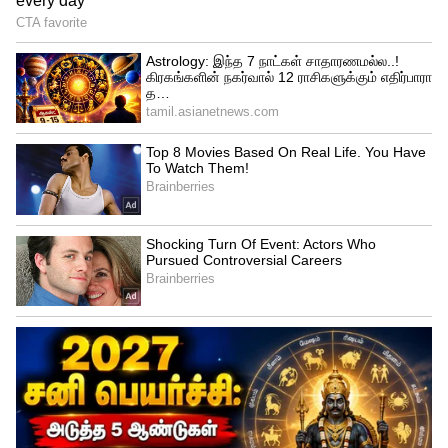
Related Articles
IPL 2026 Points Table: 2 இடங்களுக்கு 5
அணிகள் போட்டி! டாப் கியரில் ஆர்சிபி..
தத்தளிக்கும் சிஎஸ்கே!
IPL 2026: CSK vs SRH: இம்பேக்ட்
பிளேயராக தோனி? மேட்ச் வின்னர்
கம்பேக்! சிஎஸ்கே பிளேயிங் லெவன்!
3
5
Image Credit :
ANI
சுனில் நரைன்