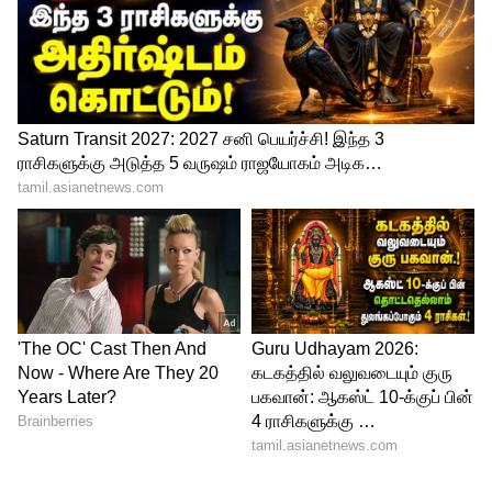
இந்தப் பட்டியலில் அனைவருக்கும் அதிர்ச்சி
அளிக்கும் பெயர் வெஸ்ட் இண்டீஸின்
லெஜண்டரி டி20 ஸ்பின்னர் சுனில் நரைன்.
இந்த சீசனில்தான் நரைன் ஐபிஎல்-லில் 200
விக்கெட்டுகள் என்ற மைல்கல்லை
எட்டினார். அதுமட்டுமின்றி, ஐபிஎல்-லில் 200
போட்டிகளில் விளையாடிய முதல்
வெளிநாட்டு வீரர் என்ற சாதனையையும்
படைத்துள்ளார். 37 வயதிலும் நரைன் தனது
ஸ்பின் மேஜிக்கால் மிரட்டி வருகிறார்.
ஆனால், இந்த சீசனின் வெற்றியுடன்
ஐபிஎல்-க்கு குட்பை சொல்ல நரேன் முடிவு
செய்துள்ளதாகக் கூறப்படுகிறது.