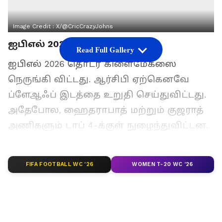
Image Credit :
X/@CricCrazyJohns
ஐபிஎல் 2026 கிளைமேக்ஸ்
Read Full Gallery
ஐபிஎல் 2026 தொடர் கிளைமேக்ஸை
நெருங்கி விட்டது. ஆர்சிபி ஏற்கெனவே
ப்ளேஆஃப் இடத்தை உறுதி செய்துவிட்டது.
அதேபோல, ஹைதராபாத் மற்றும் குஜராத்
அணிகளும் டாப் 4-க்குள் நுழைந்துவிட்டன.
மீதமுள்ள ஒரு இடத்திற்கு 5 அணிகளுக்கு
இடையே கடும் போட்டி நிலவுகிறது.
FIFA FOOTBALL WC '26
WOMEN T-20 WC '26
ஐபிஎல் 2026-ல் விளையாடும் சில ஸ்டார்
வீரர்களுக்கு வயது மற்றும் ஃபிட்னஸ்
காரணமாக அடுத்த ஆண்டு விளையாடுவது