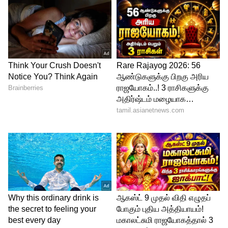
Image Credit :
Getty
கனவில் வரும் தொடர் எச்சரிக்கைகள் :
உங்கள் வீட்டில் தெய்வ சக்தி பலமாக
இருந்தால், உங்களுக்கு வரப்போகும் ஏதோ
ஒரு கஷ்டத்தையோ அல்லது நல்ல
விஷயத்தையோ உங்க கனவு மூலமாக
முன்கூட்டியே எச்சரிக்கும். "நாளைக்கு அங்க
போகாதே" அப்படின்னு சொல்ற மாதிரி ஒரு
உள்ளுணர்வு (Gut feeling) உங்க கனவில்