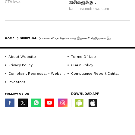
வந்து பலிக்கும். குலதெய்வம் உங்கள்
கூடவே இருந்து உங்களைக்
காப்பாத்துதுன்றதுக்கு இதுதான் சாட்சி.
HOME
SPIRITUAL
உங்கள் வீட்டில் தெய்வ சக்தி இருக்கா? தெரிஞ்சுக்க இந்த 5 வழிகளை ட்ரை பண்ணுங்க!
5
5
About Website
Terms Of Use
Privacy Policy
CSAM Policy
Complaint Redressal - Website
Compliance Report Digital
Investors
FOLLOW US ON
DOWNLOAD APP
Image Credit :
Getty
வீட்டுக்குள் நுழையும்போதே மாறும் மூட் :
© Copyright 2026 Asianxt Digital Technologies Private Limited (Formerly
நீங்க வெளியில் ஆபீசிலோ அல்லது
known as Asianet News Media & Entertainment Private Limited) | All Rights
Reserved
பிசினசிலோ எவ்ளோ பெரிய டென்ஷன்,