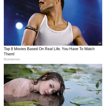
வீட்டில் தெய்வ நடமாட்டம் இருக்குன்னு
அர்த்தம்!
ஏசியாநெட் தமிழ்-ஐ உங்கள் முதன்மைத்
தேர்வாக்குங்கள்