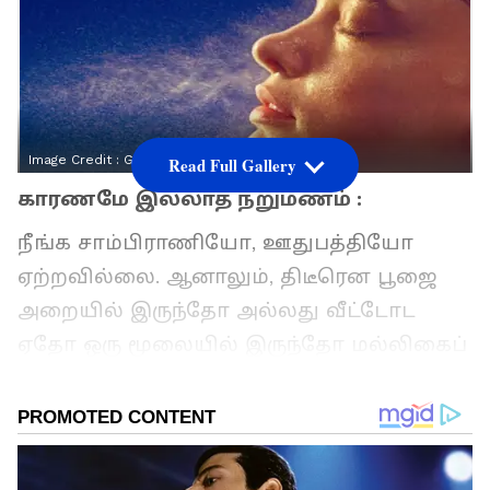
Image Credit :
Getty
Read Full Gallery
காரணமே இல்லாத நறுமணம் :
நீங்க சாம்பிராணியோ, ஊதுபத்தியோ
ஏற்றவில்லை. ஆனாலும், திடீரென பூஜை
அறையில் இருந்தோ அல்லது வீட்டோட
ஏதோ ஒரு மூலையில் இருந்தோ மல்லிகைப்
பூ வாசனையோ, சந்தன வாசனையோ
அல்லது விபூதி வாசனையோ லேசாக வீசும்.
வீடே மூடியிருந்தாலும் இந்த மாதிரி
தெய்வீக வாசனை திடீரென வந்தா, உங்கள்