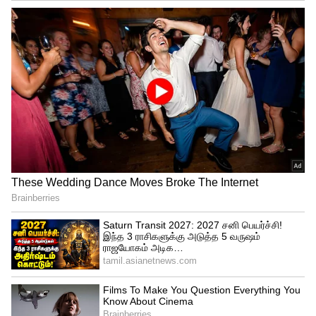
Image Credit :
Getty
குழந்தைகள் மற்றும் செல்லப்
பிராணிகளின் ரியாக்ஷன்:
உங்கள் வீட்டு குட்டிப் பாப்பா திடீர்னு
வெறிச்சோடிய சுவரைப் பார்த்து அழகாய்
சிரிக்கும், கை தட்டும். அதேபோல், உங்க
வீட்டு நாய் அல்லது பூனை, யாருமே
இல்லாத ஒரு இடத்தைப் பார்த்து
அமைதியாக வாலாட்டும் அல்லது உற்றுப்
பார்க்கும். மனிதக் கண்களுக்குத் தெரியாத