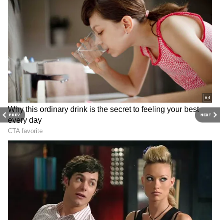
ஆடுற மாதிரி அழகாய் அசையும். சில
நேரங்களில் தீபம் திடீர்னு பெருசாய்
பிரகாசமாக எரியும். இது அந்த இடத்துல
இருக்குற பாசிட்டிவ் எனர்ஜியோட அதிர்வை
காட்டுது.
PREV
NEXT