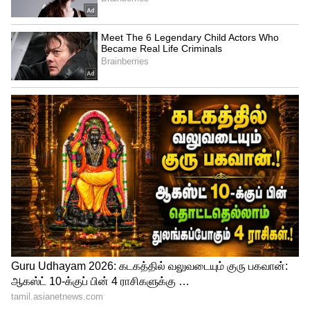
மெல்லிய தெய்வீக ஆற்றலை
குழந்தைகளாலும், விலங்குகளாலும்
எளிதில் உணர முடியும்.
4
5