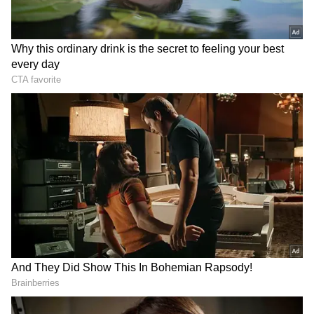
2
5
Image Credit :
Getty
காற்றே இல்லாமல் அசையும் தீபம்:
உங்கள் வீட்டுப் பூஜை அறையில ஃபேன்
ஓடவில்லை, ஜன்னல் வழியாக காற்றும்
வரவில்லை. ஆனாலும் காம்பாக்ட்-ஆ
இருக்குற அந்த இடத்தில் இருக்கும்
விளக்கோட சுடர் மட்டும் (Flame) ஒரு நடனம்