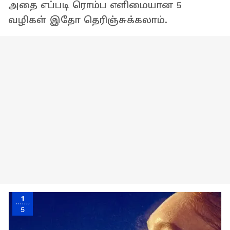
அதை எப்படி ரொம்ப எளிமையான 5
வழிகள் இதோ தெரிஞ்சுக்கலாம்.
1
5