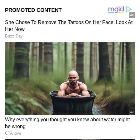
அரசியல் நகர்வுகள் நடப்பதும் காலம்
காலமாகத் தொடர்ந்து வருகிறது. அந்த
வகையில், தற்போது தமிழக அரசியலில்
பெரும் புயலைக் கிளப்பியுள்ளது ஒரு புதிய
தகவல். தமிழக வெற்றிக் கழகத்தின்
தலைவரும் முதல்வருமான விஜய்,
புதுக்கோட்டை மாவட்டம் விராலிமலை
தொகுதியில் பிரபல நடிகை த்ரிஷாவை
நிறுத்தப் போவதாகவும், அதற்காக
முன்னாள் அமைச்சர்
சி.வி.விஜயபாஸ்கருடன் ஒரு மெகா 'டீல்'
பேசியிருப்பதாகவும் அரசியல்
வட்டாரங்களில் பரபரப்பு தொற்றியுள்ளது.
ஏசியாநெட் தமிழ்-ஐ உங்கள் முதன்மைத்