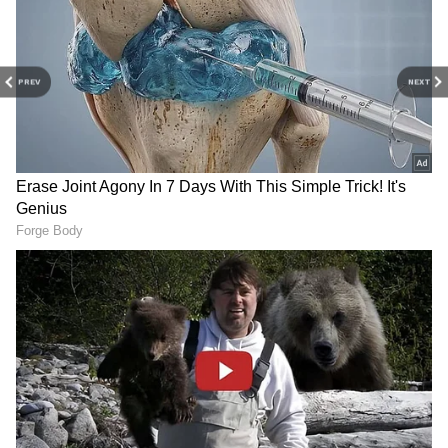
PREV
NEXT
Image Credit :
X
விராலிமலையில் த்ரிஷா?
பின்னணியில் இருக்கும் ‘டீல்’!
கடந்த சில நாட்களாகவே, தளபதி
விஜய்யின் தவெக கட்சியில் முக்கிய
சினிமா முகங்கள் இணையப் போவதாகப்
பேச்சுகள் அடிபட்டன. அதில்
முதன்மையானவராக நடிகை த்ரிஷாவின்
பெயர் அடிபட்டது. தற்போதைய
தகவல்களின்படி, விராலிமலை தொகுதி