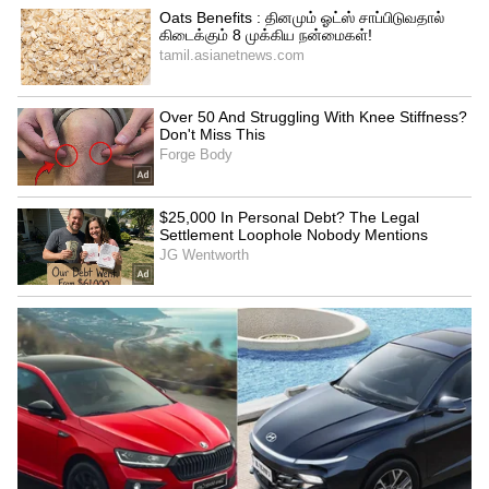
Related Articles
EPS Meet Sasikala: சின்னம்மா ரிட்டன்ஸ்.!
கட்சியை காப்பாற்ற சசிகலாவை
சந்திகும் எடப்பாடி.?! மீண்டும் துளிர்க்கும்
"இரட்டை இலை" என பறக்கும் மீம்ஸ்.!
CM Vijay Says No Entry: அப்போ
"அல்வா"தானா.! அதிமுக முன்னாள்
அமைச்சர்களுக்கு "நோ என்ட்ரி"?
3
6