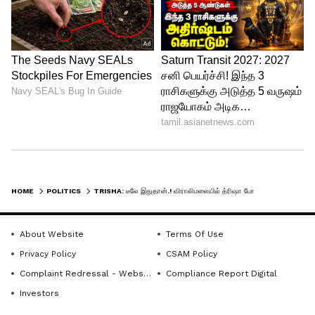
அளித்துள்ளாராம்.
இதற்குப் பிரதிபலனாக விஜயபாஸ்கருக்கு
மிக முக்கியத்துவம் வாய்ந்த, அதிகாரமிக்க
பதவி ஒன்று வழங்கப்படும் என விஜய்
தரப்பில் உறுதி அளிக்கப்பட்டிருப்பதாகத்
தெரிகிறது. இந்தத் தகவல் வெளியானதில்
இருந்தே, விராலிமலையில் த்ரிஷாவை
வரவேற்கவும், தேர்தல் வேலைகளைப்
HOME
POLITICS
TRISHA: டீலே இதுதான்.! விராலிமலையில் த்ரிஷா போட்டி.?! வெற்றி கனியை தட்டி தருவதாக விஜயபாஸ்கர் உறுதி.!
பார்க்கவும் தளபதி ரசிகர்கள் இப்போதே
தங்களைக் கொண்டாடத் தயாராகிக்
About Website
Terms Of Use
கொண்டிருக்கிறார்கள்.
Privacy Policy
CSAM Policy
Complaint Redressal - Website
Compliance Report Digital
Investors