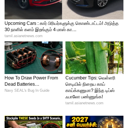
Image Credit :
Instagram
விஜயபாஸ்கருக்கு விஜய் கொடுத்த
உறுதி!
அதிமுகவில் இருந்தாலும், தொகுதிக்குள்
தனிப்பட்ட முறையில் பெரும் செல்வாக்குக்
கொண்டவர் விஜயபாஸ்கர். தவெக-வின்
இந்த கோரிக்கைக்கு அவரும் சம்மதம்
தெரிவித்துள்ளதாக அரசியல் வட்டாரங்கள்
முணுமுணுக்கின்றன. த்ரிஷாவின் வெற்றிக்
கனியைத் தட்டித் தருவதாக அவர் உறுதி