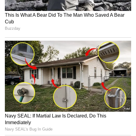
இடைத்தேர்தலில் த்ரிஷாவை தவெக
வேட்பாளராகக் களம் இறக்க விஜய் தரப்பு
திட்டமிட்டுள்ளதாகக் கூறப்படுகிறது.
இதற்காக, அந்தத் தொகுதியில் வலுவான
செல்வாக்குக் கொண்ட முன்னாள் அதிமுக
அமைச்சரான சி.வி.விஜயபாஸ்கருடன்
விஜய் தரப்பு ஒரு ரகசிய பேச்சுவார்த்தை
நடத்தியதாகச் சொல்லப்படுகிறது.
விராலிமலையில் த்ரிஷாவை
பெருவாரியான வாக்குகள் வித்தியாசத்தில்
வெற்றி பெற வைக்க விஜயபாஸ்கர் முழு
ஒத்துழைப்பு தர வேண்டும் என்பதே தவெக
போட்ட 'டீல்' எனக் கூறப்படுகிறது.