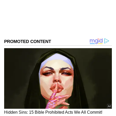
ஆபத்தாக மாறக்கூடும் என்று நிபுணர்கள்
எச்சரிக்கின்றனர். "சைலண்ட் கில்லர்" (Silent
Killer) என்று அழைக்கப்படும் கார்பன்
மோனாக்சைடு விஷவாயு முதல் மின்சார
விபத்துகள் வரை பல ஆபத்துகள் இதில்
உள்ளன.
ஏசியாநெட் தமிழ்-ஐ உங்கள் முதன்மைத்
தேர்வாக்குங்கள்