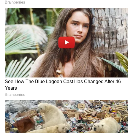
2
4
Image Credit :
Google Gemini
கேஸ் ஹீட்டர்களை (Gas Geysers)
காற்றோட்டம் இல்லாத குளியலறையில்
பொருத்துவது மிகப்பெரிய தவறு. எரிவாயு