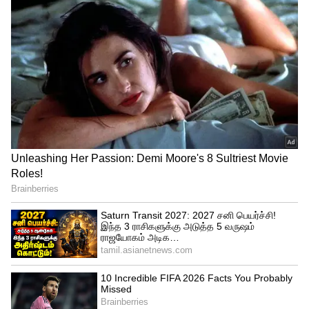
நிபுணர்கள் சொல்வதை கேளுங்க!
3
4
Image Credit :
Gemini
எலக்ட்ரிக் ஹீட்டர்களும் பாதுகாப்பானவை
என்று சொல்லிவிட முடியாது. சரியான
'எர்திங்' (Earthing) இல்லாமை மற்றும்
பழைய வயரிங் காரணமாக மின் கசிவு
(Short Circuit) ஏற்படலாம். குளிக்கும்போது
ஹீட்டரை 'ஆன்' (ON) செய்து வைத்திருப்பது