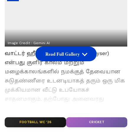
Image Credit :
Gemini AI
வாட்டர் ஹீட்டர் (Water Heater / Geyser)
Read Full Gallery
என்பது குளிர் காலம் மற்றும்
மழைக்காலங்களில் நமக்குத் தேவையான
சுடுதண்ணீரை உடனடியாகத் தரும் ஒரு மிக
முக்கியமான வீட்டு உபயோகச்
சாதனமாகும். தற்போது அனைவரது
வீடுகளில் பயன்படுத்தப்பட்டு வருகிறது.
ஆனால், அதை சரியான முறையில்
FOOTBALL WC '26
CRICKET
பயன்படுத்தாவிட்டால், அதுவே உயிருக்கு