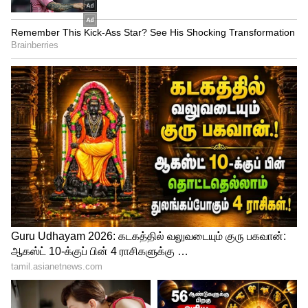
ஆபத்தானது. தண்ணீர் சூடான பிறகு,
சுவிட்சை 'ஆஃப்' செய்த பிறகே குளிக்கச்
செல்ல வேண்டும்.
4
4