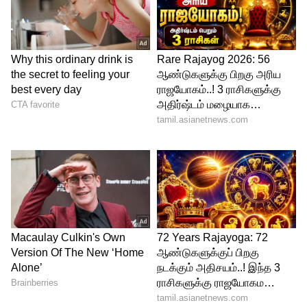
Image Credit :
Gemini
பாதுகாப்பு குறிப்புகள்
* குளியலறையில் எக்ஸாஸ்ட் ஃபேன்
(Exhaust Fan) இருப்பதை உறுதி
செய்யுங்கள்.
* துருப்பிடித்த அல்லது விசித்திரமான
சத்தம் வரும் பழைய ஹீட்டர்களை
உடனடியாக மாற்றிவிடுவது நல்லது.