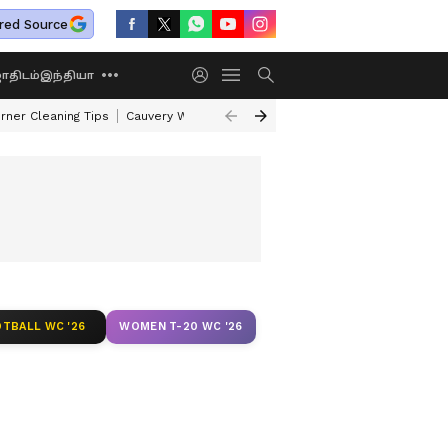
red Source
திடம்
இந்தியா
rner Cleaning Tips
Cauvery Water Dispute Row
Shasha Rajayoga
Gaj
TBALL WC '26
WOMEN T-20 WC '26