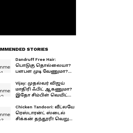
MMENDED STORIES
Dandruff Free Hair:
பொடுகு தொல்லையா?
பளபள முடி வேணுமா?
இந்த ஒரு பொருள்
போதும்!
Vijay: முதல்வர் விஜய்
மாதிரி ஃபிட் ஆகணுமா?
இதோ சிம்பிள் வெயிட்
லாஸ் பிளான்!
Chicken Tandoori: வீட்லயே
ரெஸ்டாரன்ட் ஸ்டைல்
சிக்கன் தந்தூரி! வெறும்
30 நிமிஷத்துல ரெடி!