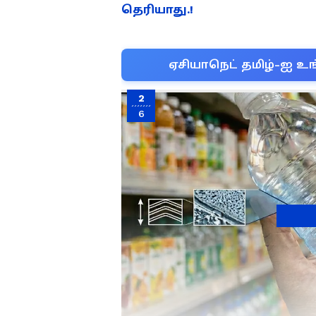
தெரியாது.!
ஏசியாநெட் தமிழ்-ஐ உங
2
6