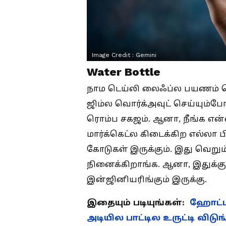
Image Credit :
Gemini
Water Bottle
நாம டெய்லி லைஃப்ல பயணம் ச
ஜிம்ல வொர்க்அவுட் செய்யும்போத
ரொம்ப சகஜம். ஆனா, நீங்க என்
மார்க்கெட்ல கிடைக்கிற எல்லா 
கோடுகள் இருக்கும். இது வெறு
நினைக்கிறாங்க. ஆனா, இதுக்கு
இன்ஜினியரிங்கும் இருக்கு.
இதையும் படியுங்கள்:
ஹோட்டல
அடியில பாட்டில உருட்டி விடுங்