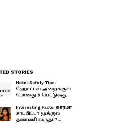
TED STORIES
Hotel Safety Tips:
ஹோட்டல் அறைக்குள்
போனதும் பெட்டுக்கு
அடியில பாட்டில உருட்டி
விடுங்க! 99% பேருக்கு
Interesting Facts: காரமா
இந்த சேஃப்டி ட்ரிக்
சாப்பிட்டா மூக்குல
தெரியாது.!
தண்ணி வருதா?
வியர்த்து கொட்டுதா?
இதுக்கான உண்மையான