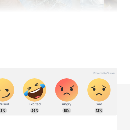
ு போன்ற பலத்தை தரும் இந்த
ாரிக்க பாலிஎதிலீன் டெரிப்தாலேட் (PET) என்ற
க. பிளாஸ்டிக் கழிவைக் குறைக்கவும்,
வும் ரொம்ப மெல்லிய பிளாஸ்டிக்கை யூஸ்
ட்டில்கள் கோடுகள் இல்லாம வழவழன்னு
பர் மாதிரி நசுங்கிடும்.
ையைப் பயன்படுத்தியிருக்காங்க. இந்த
 பலத்தைக் கொடுக்குது. இதனால, லாரியில
ளை ஒண்ணு மேல ஒண்ணு அடுக்கி கொண்டு
்கள் நசுங்காது. இந்த சின்ன ட்ரிக் மூலமா
 வரை குறையுது.