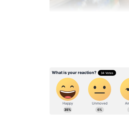
Image Credit :
Gemini
பாட்டிலுக்கு எலும்ப
கோடுகள்
கம்பெனிகள் வாட்டர் பாட்டில் தய
பிளாஸ்டிக்கை பயன்படுத்துறாங்
தயாரிப்புச் செலவைக் குறைக்க
பண்றாங்க. ஒருவேளை இந்த பா
இருந்தா, கையில பிடிச்சதும் பேப்
இங்கதான் இன்ஜினியர்கள் மூள
கோடுகள் பாட்டிலுக்கு கூடுதல்
நூற்றுக்கணக்கான பாட்டில்க
போனாலும், கீழ இருக்கிற பாட்டில
பாட்டில் நசுங்கும் வாய்ப்பு 30%