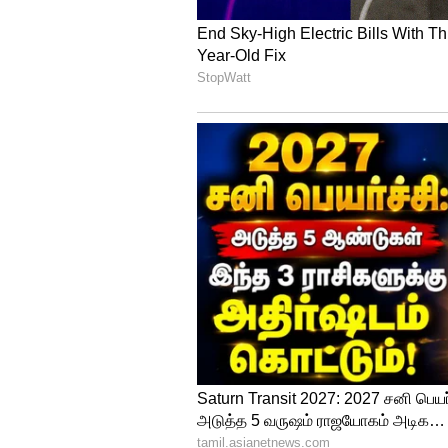
ஃபிரிட்ஜ்ல இருந்து எடுத்த கூல
அதைச் சுத்தி தண்ணீர் துளிகள்
இருந்தா, அது நம்ம கையிலிருந்த
ஓடும்போதோ, டிரைவிங் செய்யு
பாட்டில் மேல இருக்கிற இந்த மே
வேர்த்தாலும், பாட்டில் ஈரமா இர
இதையும் படியுங்கள்:
இடி இட
சொல்றோம்.? இதுதான் காரண
4
6