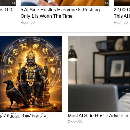
் வாட்டர் பாட்டிலை வெளியில வைக்கும்போது,
 உருவாகும். பாட்டிலோட சர்பேஸ் வழவழன்னு
ு ஈஸியா நழுவி கீழே விழுந்திடும். நாம
ம்போதோ இப்படி நடந்தா ரொம்ப கஷ்டம். ஆனா,
டு பள்ளங்கள் கைக்கு நல்ல கிரிப் கொடுக்குது.
ுந்தாலும் கையிலிருந்து நழுவாது.
ிக்கும்போது அர்ஜுனா, அர்ஜுனா-ன்னு ஏன்
ம்.!