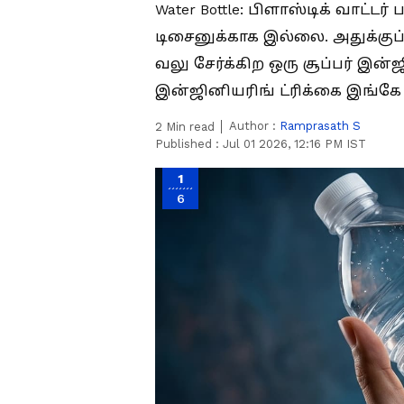
Water Bottle: பிளாஸ்டிக் வாட்டர
டிசைனுக்காக இல்லை. அதுக்குப்
வலு சேர்க்கிற ஒரு சூப்பர் இன்
இன்ஜினியரிங் ட்ரிக்கை இங்கே ப
Author :
Ramprasath S
2
Min read
Published :
Jul 01 2026, 12:16 PM IST
1
6