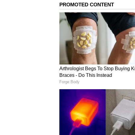
3
6
Image Credit :
Pinterest
நழுவாமல் இருக்க சூப
இவை