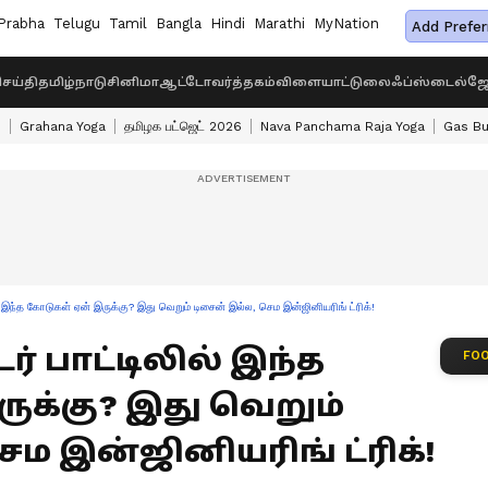
Prabha
Telugu
Tamil
Bangla
Hindi
Marathi
MyNation
Add Prefer
ெய்தி
தமிழ்நாடு
சினிமா
ஆட்டோ
வர்த்தகம்
விளையாட்டு
லைஃப்ஸ்டைல்
ஜோ
s
Grahana Yoga
தமிழக பட்ஜெட் 2026
Nava Panchama Raja Yoga
Gas Bu
இந்த கோடுகள் ஏன் இருக்கு? இது வெறும் டிசைன் இல்ல, செம இன்ஜினியரிங் ட்ரிக்!
்டர் பாட்டிலில் இந்த
FOO
ுக்கு? இது வெறும்
ம இன்ஜினியரிங் ட்ரிக்!