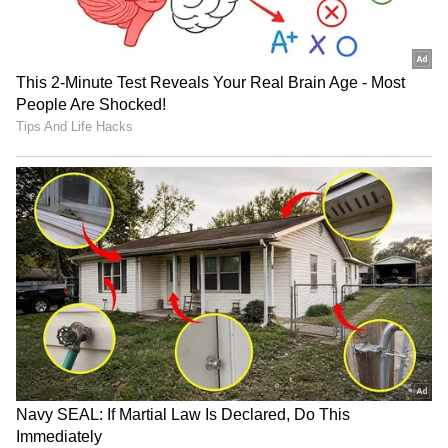
Related Articles
Washing Eggs: முட்டையை கழுவாம
சமைக்கிறீங்களா? இதெல்லாம்
தெரிஞ்சா ஷாக் ஆகிடுவீங்க!
Washing Machine Cleaning: மெக்கானிக்
எதுக்கு? வாஷிங் மெஷினை நீங்களே
ஈஸியா கிளீன் பண்ணலாம்!
3
9