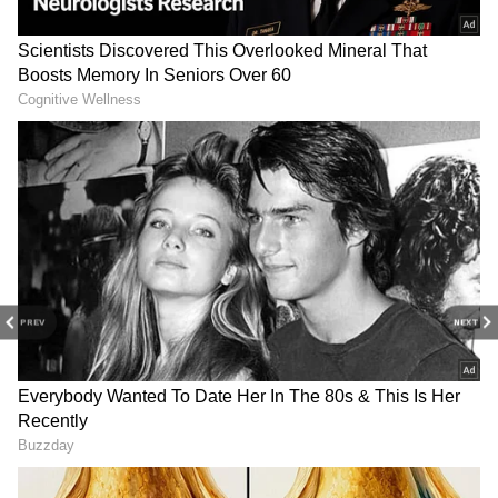
Image Credit :
AI
துணிகள் எப்போதும் புதுசு போல
ஜொலிக்கும்
இதற்காக நாம் கடைகளில் விற்கும்
கெமிக்கல் கலந்த ப்ளீச்சிங் பவுடர்களையும்,
துணி மென்மையாக்கிகளையும் (Fabric
Softeners) நாடிப் போகிறோம். ஆனால்,
PREV
NEXT
அவை துணிகளின் ஆயுளைக்
குறைப்பதோடு, பண விரயத்தையும்
ஏற்படுத்துகின்றன. இதற்கு மாற்றாக, நமது
சமையலறையிலேயே மிக எளிதாகக்
கிடைக்கும் காய்ச்சி வடித்த வெள்ளை