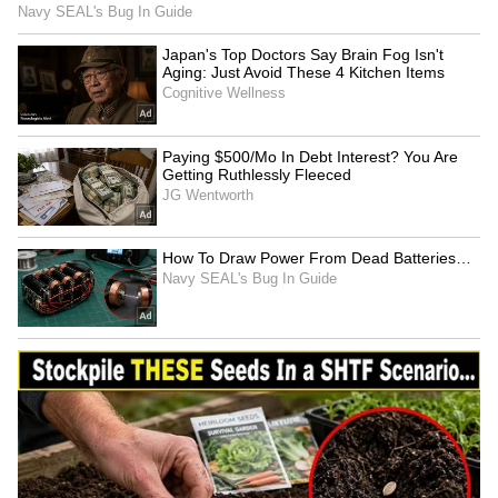
Image Credit :
Gemini AI
மங்கலான துணிகளுக்கு விடை
கொடுக்கும் வெள்ளை வினிகர்
நாம் அன்றாடம் பயன்படுத்தும் சோப்புத்
தூள் மற்றும் சோப்பு கட்டிகள் துணிகளில்
இருந்து அழுக்கை நீக்கினாலும், கடின நீரின்
(Hard Water) காரணமாகவும், சரியாக
அலசாததாலும் துணியின்
இழைப்பகுதிகளில் சோப்பு எச்சங்களை
(Soap Residues) அப்படியே விட்டுச்