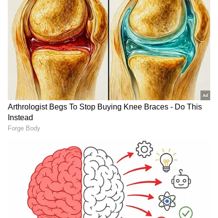
வினிகர் (Distilled White Vinegar) எப்படி ஒரு
மாயாஜாலப் பொருளாகச் செயல்பட்டு, நம்
வீட்டு வெள்ளை துணிகளை எப்போதும்
புதுசு போல ஜொலிக்க வைக்கிறது
என்பதை இக்கட்டுரையில் விரிவாகக்
காண்போம்.