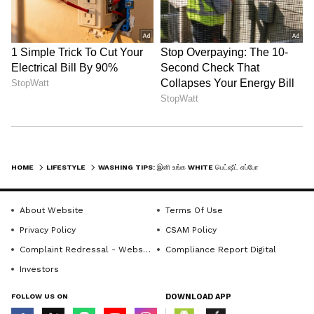
பளிச்சென்ற வெண்மை நிறத்திற்குத்
திரும்புகின்றன.
HOME
LIFESTYLE
WASHING TIPS: இனி உங்க WHITE பெட்ஷீட் எப்போதுமே பளபளக்கும்.! வெள்ளை வேஷ்டி, ஸ்கூல் யூனிபார்ம்களும் தும்பை பூவாய் மாறும்.!
About Website
Terms Of Use
Privacy Policy
CSAM Policy
Complaint Redressal - Website
Compliance Report Digital
Investors
FOLLOW US ON
DOWNLOAD APP
4