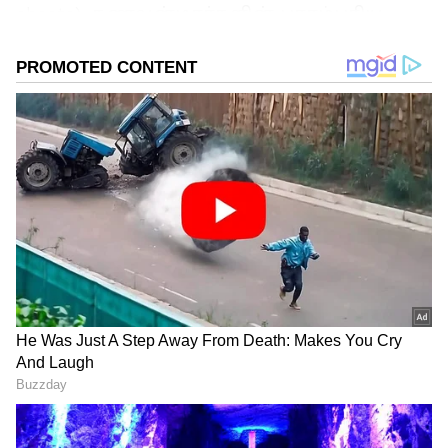
sheets), கணவன்மார்களின் பாரம்பரிய
வெள்ளை வேஷ்டிகள் மற்றும் பள்ளிச்
செல்லும் குழந்தைகளின் ஸ்கூல்
யூனிபார்ம்கள் போன்றவை வாங்கும் போது
தும்பை பூ போல ஜொலித்தாலும், சில
துவைப்புகளிலேயே அவற்றின் நிறம் மங்கி,
பொலிவிழந்து விடுகின்றன. பல
நேரங்களில் வியர்வை மற்றும் அழுக்கின்
காரணமாக துணிகளில் மஞ்சள் கறைகள்
படித்து, பார்ப்பதற்கே பழசு போல
மாறிவிடுகிறது.
ஏசியாநெட் தமிழ்-ஐ உங்கள் முதன்மைத்
தேர்வாக்குங்கள்