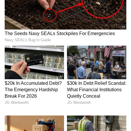
சென்றுவிடுகின்றன. இந்த சோப்பு
எச்சங்கள் நாளடைவில் காற்றில் உள்ள
தூசிகளுடன் சேர்ந்து வெள்ளை துணிகளை
மங்கலாகவும், சாம்பல் நிறமாகவும்
மாற்றிவிடுகின்றன.
இங்குதான் வெள்ளை வினிகரின் பங்கு
முக்கியத்துவம் பெறுகிறது. வினிகரில்
உள்ள லேசான அமிலத்தன்மை (Mild Acidity),
துணிகளில் படிந்திருக்கும் சோப்பு
எச்சங்களையும், கடின நீரால் ஏற்படும் தாது
படிவங்களையும் வேரோடு கரைத்து
வெளியேற்றுகிறது. இதனால், மங்கிப்
போன வெள்ளை வேஷ்டிகளும், பள்ளி
சீருடைகளும் மீண்டும் தும்பை பூ போன்ற