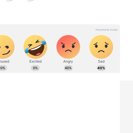
Gold Price: மோடி சொன்ன
 மத்திய
மாதிரி தங்கம் வாங்காம
்
இருந்தா என்ன ஆகும்?
எத்தனை பேர் வாழ்க்கை
 போங்க
கேள்விக்குறியாகும்?