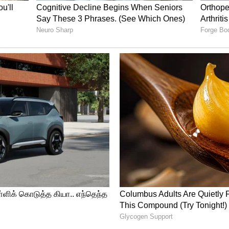
்புறம், லேசா மஞ்சள் தூள் தடவி துடைக்கிறது
இது நகைக்கு ஒரு பிரகாசமான மஞ்சள் நிறத்தைக்
கவும் செயல்படும்.