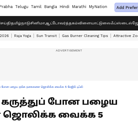
Prabha
Telugu
Tamil
Bangla
Hindi
Marathi
MyNation
Add Prefer
ெய்தி
தமிழ்நாடு
சினிமா
ஆட்டோ
வர்த்தகம்
விளையாட்டு
லைஃப்ஸ்டைல்
ஜோ
 2026
Raja Yoga
Sun Transit
Gas Burner Cleaning Tips
Attractive Zo
 போன பழைய தங்க நகைகளை ஜொலிக்க வைக்க 5 மேஜிக் டிப்ஸ்
tips கருத்துப் போன பழைய
ஜொலிக்க வைக்க 5