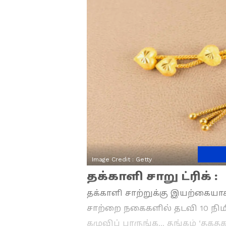
Image Credit :
Getty
தக்காளி சாறு ட்ரிக் :
தக்காளி சாற்றுக்கு இயற்கைய
சாற்றை நகைகளில் தடவி 10 நிமிஷ
கழுவிப் பாருங்க... தங்கம் ‘தகத