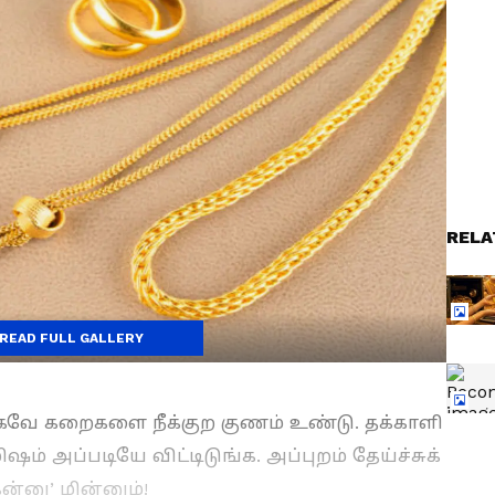
RELA
READ FULL GALLERY
ாகவே கறைகளை நீக்குற குணம் உண்டு. தக்காளி
ம் அப்படியே விட்டிடுங்க. அப்புறம் தேய்ச்சுக்
கன்னு’ மின்னும்!