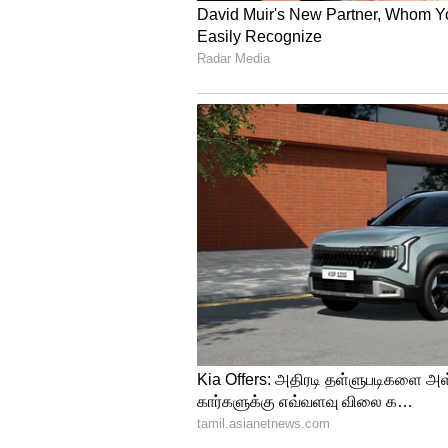
Image Credit :
Getty
மஞ்சள் தூள் டச்
நகையை நல்லா கழுவினதுக்கு அப
நம்ம ஊர் பாரம்பர்ய வழக்கம். 
கொடுப்பதோடு, கிருமிநாசினியா
5
5