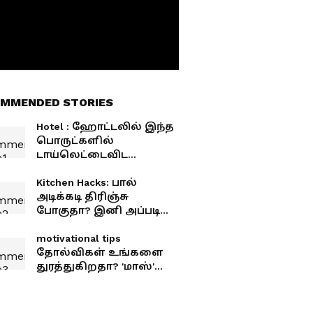
MMENDED STORIES
Hotel : ஹோட்டலில் இந்த
பொருட்களில்
டாய்லெட்டைவிட
அதிகமாக அழுக்கு..
பயன்படுத்தும் முன்
Kitchen Hacks: பால்
கவனம்!
அடிக்கடி திரிஞ்சு
போகுதா? இனி அப்படி
நடக்காது.!
motivational tips
தோல்விகள் உங்களை
துரத்துகிறதா? 'மாஸ்'
ஆக மீண்டு வர 6 சூப்பர்
வழிகள்