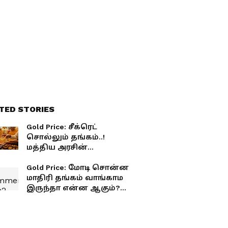
TED STORIES
Gold Price: சீக்ரெட்
சொல்லும் தங்கம்..!
மத்திய அரசின்
அறிவிப்பால் நடுத்தர
மக்களுக்கு ஜாக்பாட்.!
Gold Price: மோடி சொன்ன
ஜாலியா போங்க நகை
மாதிரி தங்கம் வாங்காம
கடைக்கு.!
இருந்தா என்ன ஆகும்?
எத்தனை பேர் வாழ்க்கை
கேள்விக்குறியாகும்?