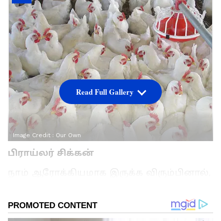
Read Full Gallery
Image Credit :
Our Own
பிராய்லர் சிக்கன்
நாம் ஆரோக்கியமாக இருக்க விரும்பினால்,
தினமும் புரதத்தை உட்கொள்வது மிகவும்
அவசியம். கோழிக்கறியில் அத்தகைய
புரதம் நமக்கு ஏராளமாகக் கிடைக்கிறது.