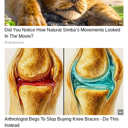
மாற்றங்கள் ஏற்படுவதாகவும், பிற
உடல்நலப் பிரச்சினைகளும்
ஏற்படுவதாகவும் நம்பப்படுகிறது.
இது எந்த அளவிற்கு உண்மை?
கோழிகளுக்கு உண்மையிலேயே வளர்ச்சி
ஹார்மோன்கள் கொடுக்கப்படுகின்றனவா?
இந்த பிராய்லர் கோழிகள் உண்மையில்
எப்படி இவ்வளவு வேகமாக வளர்கின்றன
என்பதை இப்போது தெரிந்து கொள்வோம்…
ஏசியாநெட் தமிழ்-ஐ உங்கள் முதன்மைத்
தேர்வாக்குங்கள்