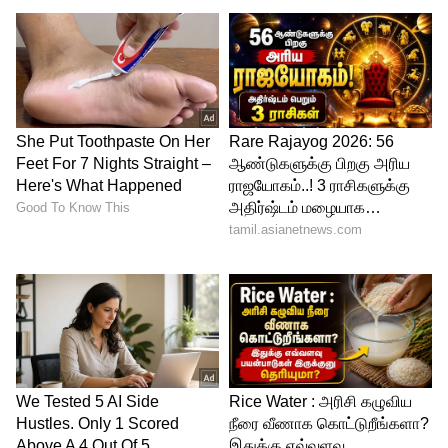
Related Articles
கோழி கழுத்தில் சீனாவின் மாஸ்டர்
ப்ளான்..! இந்தியாவுக்கு வங்கதேசத்தின்
துரோகம்..!
சிக்கன், மட்டனை விட மீனை அதிகம்
சாப்பிடும் நாடு எது தெரியுமா?
3
3
Image Credit :
AI Meta