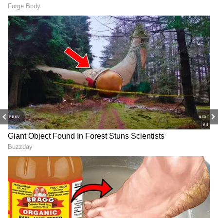
PREV
NEXT
2
3