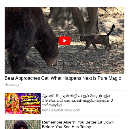
"மக்கள் பிராய்லர் கோழிகளைக் கண்டு
முற்றிலும் அஞ்சுகிறார்கள். சந்தையில்
விற்கப்படும் கோழிகளுக்கு வேகமாக
வளர்வதற்காக எந்த செயற்கை
ஹார்மோன்களும் கொடுக்கப்படுவதில்லை.
கோழிப் பண்ணைகளில் ஒவ்வொரு
கோழிக்கும் தினமும் ஊசி போடுவது
சாத்தியமில்லை. உணவின் மூலம்
ஹார்மோன்கள் கொடுக்கப்பட்டால்,
கோழியின் செரிமான அமைப்பு அவற்றை
சாதாரண புரதத்தைப் போலவே
செரித்துவிடும். அதனால் எந்தப் பாதிப்பும்
ஏற்படாது," என்று இரைப்பை குடல்
மருத்துவர் டாக்டர் பழனியப்பன் தனது