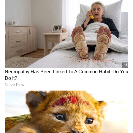
இருப்பினும், புரதத்திற்காக பிராய்லர்
கோழிகளைச் சாப்பிடக்கூடாது,
நாட்டுக்கோழிகளை மட்டுமே சாப்பிட
வேண்டும் என்று சமீபத்தில் சமூக
ஊடகங்களில் ஒரு கருத்து பரவி வருகிறது.
இந்த பிராய்லர் கோழிகள் வேகமாக
வளர்வதற்காக வளர்ச்சி ஹார்மோன்கள்
கொடுக்கப்படுகின்றன. இதுபோன்ற
கோழிக்கறியைச் சாப்பிடுவதால், சமீப
காலங்களில் சிறுமிகள் 8 வயதிலேயே
பருவமடைகிறார்கள் என்று பலர்
நம்புகிறார்கள். மேலும், இந்தக்
கோழிக்கறியைச் சாப்பிடுவதால்
குழந்தைகளின் உடலில் விரைவான