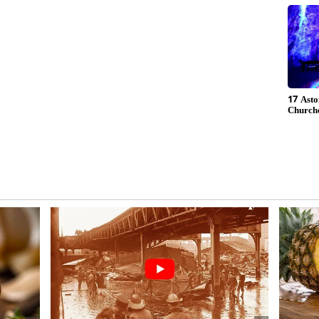
ி வைங்க
ம்ப்பரேச்சரை எப்போதும் மீடியமாக செட்
் -24 டிகிரி வரையும், ஃப்ரிட்ஜுக்கு 0 முதல் 8
ும். இரண்டையும் நடுவில் செட் செய்வதே