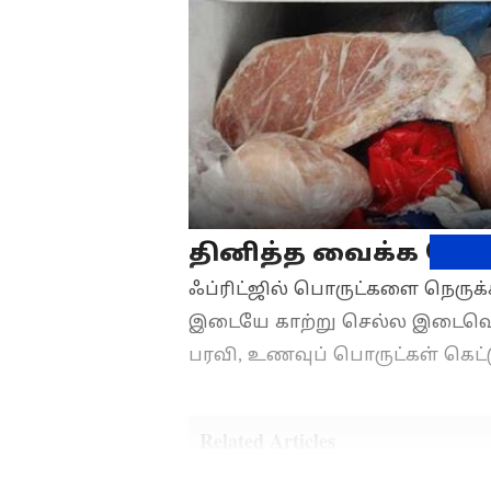
தினித்த வைக்க வே
ஃப்ரிட்ஜில் பொருட்களை நெருக்
இடையே காற்று செல்ல இடைவெளி
பரவி, உணவுப் பொருட்கள் கெட்ட
Related Articles