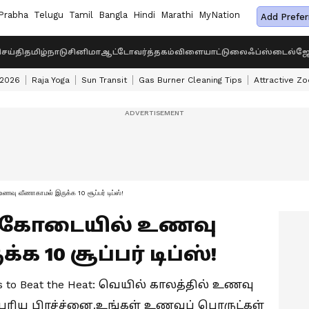
Prabha
Telugu
Tamil
Bangla
Hindi
Marathi
MyNation
Add Prefer
ெய்தி
தமிழ்நாடு
சினிமா
ஆட்டோ
வர்த்தகம்
விளையாட்டு
லைஃப்ஸ்டைல்
ஜோ
 2026
Raja Yoga
Sun Transit
Gas Burner Cleaning Tips
Attractive Zo
 வீணாகாமல் இருக்க 10 சூப்பர் டிப்ஸ்!
ps: கோடையில் உணவு
 10 சூப்பர் டிப்ஸ்!
s to Beat the Heat: வெயில் காலத்தில் உணவு
 பெரிய பிரச்ச்னை.உங்கள் உணவுப் பொருட்கள்