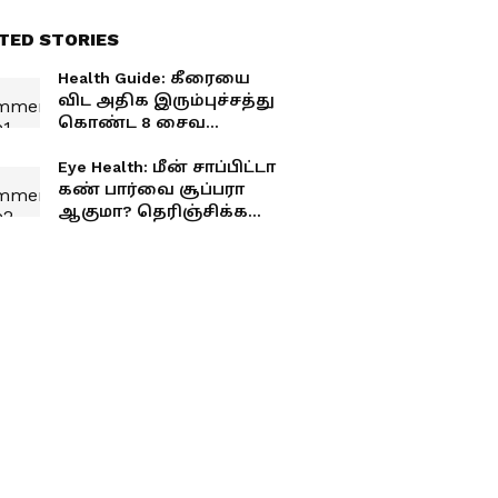
TED STORIES
Health Guide: கீரையை
விட அதிக இரும்புச்சத்து
கொண்ட 8 சைவ
உணவுகள்! இவ்ளோ
இருக்கா?!
Eye Health: மீன் சாப்பிட்டா
கண் பார்வை சூப்பரா
ஆகுமா? தெரிஞ்சிக்க
வேண்டிய விஷயங்கள்
இதோ