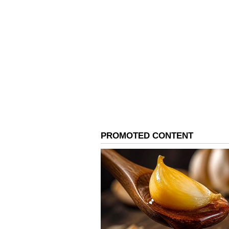
இப்படி செட் பண்ண
ஃப்ரிட்ஜ் மற்றும் ஃப்ரீசரின் டெ
செய்யுங்கள். ஃப்ரீசருக்கு -6 முதல
டிகிரி வரையும் ஆப்ஷன் இருக்க
சிறந்தது.