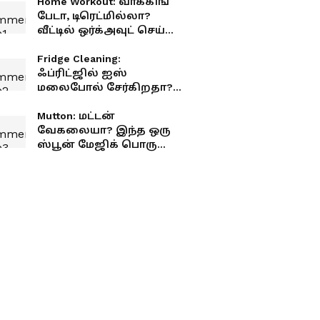
Home Workout: வாக்கிங்
பேடா, டிரெட்மில்லா?
வீட்டில் ஒர்க்அவுட் செய்ய
எது பெஸ்ட்?
Fridge Cleaning:
ஃப்ரிட்ஜில் ஐஸ்
மலைபோல் சேர்கிறதா?
எளிய முறையில் அகற்ற
சூப்பர் டிப்ஸ்!
Mutton: மட்டன்
வேகலையா? இந்த ஒரு
ஸ்பூன் மேஜிக் பொருளை
மட்டும் சேர்த்து பாருங்க!