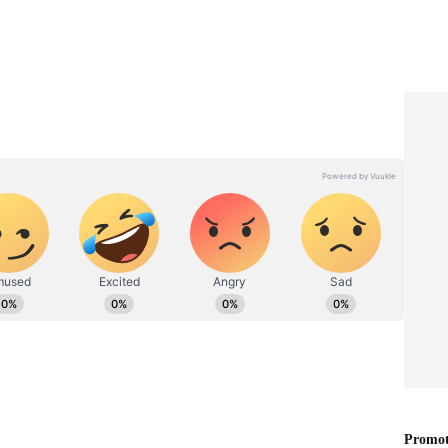
யை விட
Eye Health: மீன் சாப்பிட்டா
கண் பார்வை சூப்பரா
ஆகுமா? தெரிஞ்சிக்க
ோ
வேண்டிய விஷயங்கள்
இதோ