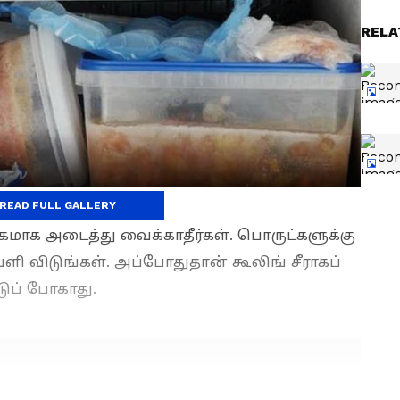
RELA
ண்டாமே
READ FULL GALLERY
கமாக அடைத்து வைக்காதீர்கள். பொருட்களுக்கு
 விடுங்கள். அப்போதுதான் கூலிங் சீராகப்
ுப் போகாது.