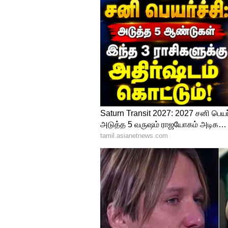
நேரடியா வைக்காதீங
சமைத்த உணவை சூடாக ஃப்ரிட்ஜில
உணவு அறை வெப்பநிலைக்கு வந்
சரியான முறை.
5
10