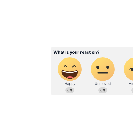
Health Guide: கீரை
அதிக இரும்புச்சத்து
கொண்ட 8 சைவ
உணவுகள்! இவ்ள
இருக்கா?!
3
10