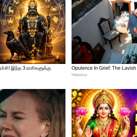
்க மக்களே
் வைத்தால், கிருமிகள் எளிதில் உருவாகும்.
த பிறகு, அதை ஃப்ரிட்ஜில் வைப்பதே