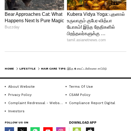
Image Credit :
Freepik
வைட்டமின் பி-7 தேவை
வைட்டமின் பி-7 குறைபாட்டாலும் முடி
HOME
LIFESTYLE
HAIR CARE TIPS: இந்த 6 வைட்டமின்களை சாப்பிடுங்க, முடி கொட்டுறது சட்டுனு நிக்கும்!
உதிரத் தொடங்கும். பாலக்கீரை,
வேர்க்கடலை, சாக்லேட், நட்ஸ், முழு
About Website
Terms Of Use
தானியங்கள் போன்றவற்றைச் சாப்பிட்டு
Privacy Policy
CSAM Policy
இந்தக் குறைபாட்டைச் சரிசெய்யலாம். இது
Complaint Redressal - Website
Compliance Report Digital
முடி வளர்ச்சிக்குத் தேவையான
Investors
பயோட்டினை வழங்குகிறது.
FOLLOW US ON
DOWNLOAD APP