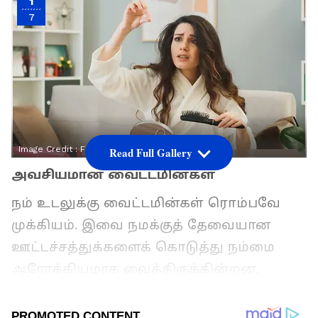
1
7
Image Credit :
Freepik
Read Full Gallery
அவசியமான வைட்டமின்கள்
நம் உடலுக்கு வைட்டமின்கள் ரொம்பவே
முக்கியம். இவை நமக்குத் தேவையான
ஊட்டச்சத்துக்களைக் கொடுத்து நம்மை
ஆரோக்கியமாக வைத்திருக்கின்றன.
குறிப்பாக, வைட்டமின் பி, வைட்டமின் டி,
வைட்டமின் ஈ போன்றவை முடி