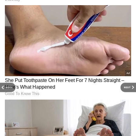
சேர்க்கலாம். இது முடி உதிர்வைக்
குறைப்பதோடு, பொடுகு மற்றும் அரிப்புப்
பிரச்சனையையும் தடுக்கும்.
PREV
NEXT