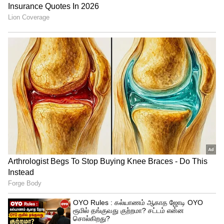
Image Credit :
Freepik
பப்பாளி, நெல்லிக்காய், திராட்சை,
குடைமிளகாய்
முடியின் ஒட்டுமொத்த ஆரோக்கியத்திற்கு
வைட்டமின் சி மிகவும் அவசியம். இது முடி
உதிர்வைத் தடுப்பதுடன், வறண்ட மற்றும்
உயிரற்ற முடிகளையும்
ஆரோக்கியமாக்குகிறது. கிவி, பப்பாளி,
நெல்லிக்காய், திராட்சை, குடைமிளகாய்,
எலுமிச்சை போன்றவற்றைச் சாப்பிட்டால்,
முடியின் வேர்கள் வலுப்பெறும்.