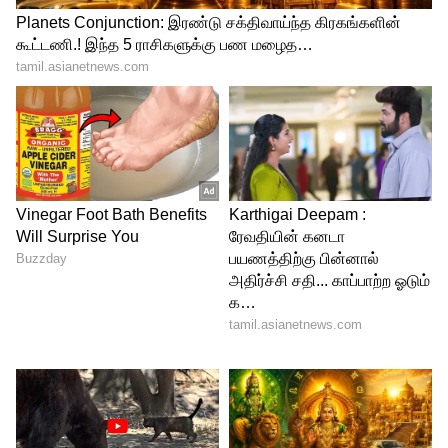
Image Credit :
Freepik
முழு தானியங்கள், ப்ரோக்கோலி
வைட்டமின் டி-யின் சிறந்த மூலம் சூரிய
ஒளிதான் என்பது நம் எல்லோருக்கும்
தெரியும். காலையில் இளம் வெயிலில்
நிற்பது நல்லது. இது தவிர, பால்
பொருட்கள், முழு தானியங்கள்,
ப்ரோக்கோலி மற்றும் ஒமேகா-3 கொழுப்பு
நிறைந்த மீன் வகைகளையும் உணவில்
சேர்த்துக்கொள்ளலாம்.
5
7