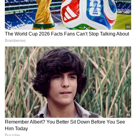
2
7
Image Credit :
Freepik
வைட்டமின் ஏ குறைபாடு
வைட்டமின் ஏ குறைபாடு இருந்தால் முடிகள்
பலவீனமாகும். இந்தக் குறைபாட்டை
சரிசெய்ய, உங்கள் உணவில் பாலக்கீரை,
கேரட், சோயாபீன்ஸ், முட்டை,
சர்க்கரைவள்ளிக் கிழங்கு ஆகியவற்றைச்