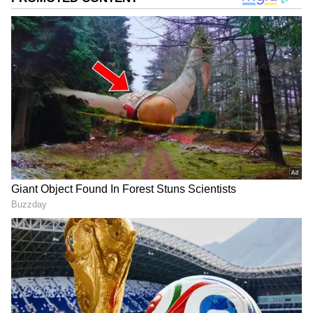
வளர்ச்சிக்கும், முடி உதிர்வைக்
கட்டுப்படுத்தவும் அவசியமானவை.
ஏசியாநெட் தமிழ்-ஐ உங்கள் முதன்மைத்
தேர்வாக்குங்கள்