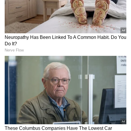
Related Articles
Soap on Hair: தலையில் ஷாம்புக்கு
பதிலாக சோப் யூஸ் பண்ணலாமா? இந்த
தப்பை மட்டும் பண்ணாதீங்க!
Grey Hair Tips: டை அடிக்காமலேயே நரை
முடிக்கு குட்பை! கிச்சனில் இருக்கும்
'இந்த' ஒரு பொருள் போதும்!
3
7