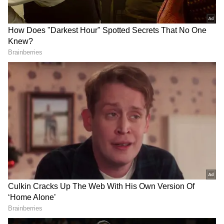
Image Credit :
Pinterest
செயின் சத்தத்தை சைலண்ட் ஆக்குங்க:
புல்லட்ல லாங் ரைடு போகும் போது
செயின்ல இருந்து ஒரு மாதிரி 'கிரீச்' சத்தம்
வரும். காஸ்ட்லி ஸ்பிரே வாங்க காசு
இல்லையா? கவலையே படாதீங்க,
கொஞ்சம் தேங்காய் எண்ணெயும் பழைய
டூத் பிரஷும் போதும். செயின்ல இருக்குற
அழுக்கை நீக்கிட்டு தேங்காய் எண்ணெய்
தடவுனா சத்தம் காணாமல் போகும்,
செயினும் ஸ்மூத் ஆகும்!