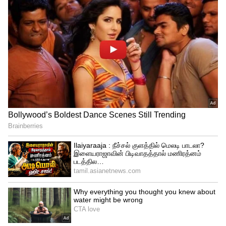
Image Credit :
Pinterest
வண்டி துருப்பிடிக்காம இருக்க :
வண்டியை வாட்டர் வாஷ் பண்ணும்
போதோ அல்லது மழையில் நனையும்
போதோ சைலன்சர்க்குள்ள தண்ணி போக
வாய்ப்பிருக்கு. புல்லட் சைலன்சரோட
அடிப்பகுதியில ஒரு சின்ன ஓட்டை (Drain
hole) இருக்கும். அதுல தூசி அடைக்காம
எப்பவும் க்ளீனா வச்சுக்கோங்க. அப்போ
தான் தண்ணி தேங்கி சைலன்சர் சீக்கிரம்
துருப்பிடிக்காம இருக்கும்.