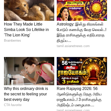
மைலேஜ் திடீர்னு குறைஞ்சா இதை
பண்ணுங்க:
புல்லட்ல மைலேஜ் திடீர்னு டிராப் ஆகுதா?
மெக்கானிக் கிட்ட ஓடாதீங்க. ஸ்பார்க்
பிளக்கை கழட்டிப் பாருங்க. அதுல கறையோ
அல்லது கரியோ படிஞ்சிருந்தா, ஒரு
நைசான உப்புத்தாள் (Sandpaper) வச்சு
தேய்ச்சுட்டு மாட்டுங்க. கரன்ட் ஸ்பார்க்
பக்காவா இருக்கும், மைலேஜும் எகிறும்!
5
5