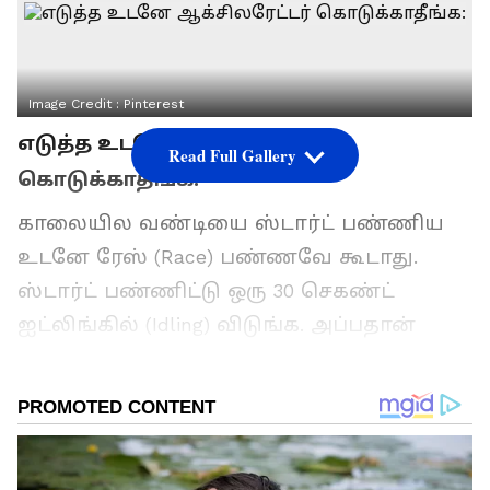
Image Credit :
Pinterest
எடுத்த உடனே ஆக்சிலரேட்டர்
Read Full Gallery
கொடுக்காதீங்க:
காலையில வண்டியை ஸ்டார்ட் பண்ணிய
உடனே ரேஸ் (Race) பண்ணவே கூடாது.
ஸ்டார்ட் பண்ணிட்டு ஒரு 30 செகண்ட்
ஐட்லிங்கில் (Idling) விடுங்க. அப்பதான்
என்ஜின் ஆயில் அடிபாகத்துல இருந்து டாப்
வரைக்கும் சீரா பரவும். உங்க புல்லட்
என்ஜின் ஆயுசுக்கும் வீணாகாது!