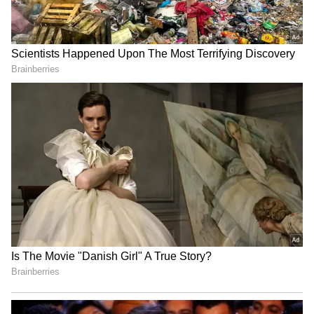
Related Articles
Best Mileage Bikes: 1 லி. பெட்ரோலில் 75
கி.மீ பயணம்.. பணத்தை மிச்சப்படுத்தும்
டாப் 5 மைலேஜ் பைக்ஸ்!
Scooters vs Bikes Mileage: பைக் மாதிரி
ஸ்கூட்டர் ஏன் மைலேஜ்
கொடுப்பதில்லை? இன்ஜினுக்குள்
ஒளிந்திருக்கும் 'அந்த' ரகசியம்!
3
5