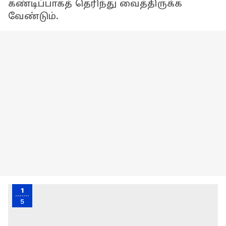
கண்டிப்பாகத் தெரிந்து வைத்திருக்க
வேண்டும்.
1
5