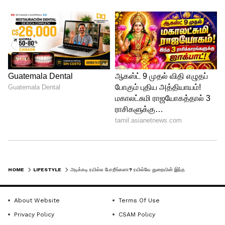
உங்களது டிக்கெட்டை பரிசோதிக்க
உங்களை எழுப்பக் கூடாது. நீங்கள் இரவு 10
மணிக்கு மேல் ரயிலில் ஏறினால் மட்டுமே
அவர்கள் செக் செய்யலாம். இடையில்
தூங்குபவர்களை தொந்தரவு செய்ய
அனுமதி இல்லை!
5
6
HOME
LIFESTYLE
அடிக்கடி ரயில்ல போறீங்களா? ரயில்வே துறையின் இந்த 6 விஷயம் தெரியாம போகாதீங்க!
About Website
Terms Of Use
Image Credit :
Getty
Privacy Policy
CSAM Policy