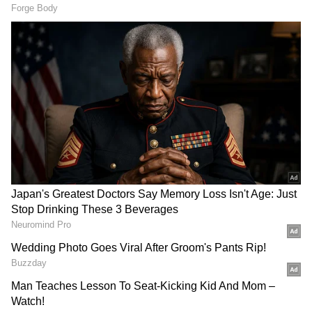
2
6
Image Credit :
Getty
வெயிட்டிங் லிஸ்ட் கவலையே வேண்டாம்!
ஆன்லைனில் டிக்கெட் புக் செய்யும் போது
'VIKALP' என்ற ஆப்ஷனை டிக் செய்ய
மறக்காதீர்கள். உங்களது டிக்கெட் கன்பார்ம்
ஆகவில்லை என்றால், அதே வழித்தடத்தில்
செல்லும் பிற மாற்று ரயில்களில் (அதிவேக
ரயில்கள் உட்பட) காலியாக இருக்கும்
சீட்டுகளை உங்களுக்கு தானாகவே