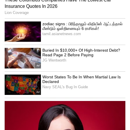
போர்டிங் பாயிண்ட் மாற்றம்
ரயில் கிளம்புவதற்கு 4 மணி நேரத்திற்கு
முன்பு (Chart தயாரிக்கும் முன்) வரை
உங்களது போர்டிங் ஸ்டேஷனை
ஆன்லைனிலேயே மாற்றிக் கொள்ளலாம்.
இதனால் உங்களது சீட் கேன்சல் ஆகாது.
அவசர நேரத்தில் ஆபத்பாந்தவனாக உதவும்
டிப் இது!