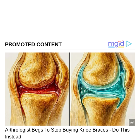
கீழே உள்ளவர்கள் அமர வழி செய்ய
வேண்டும்!
ஏசியாநெட் தமிழ்-ஐ உங்கள் முதன்மைத்
தேர்வாக்குங்கள்