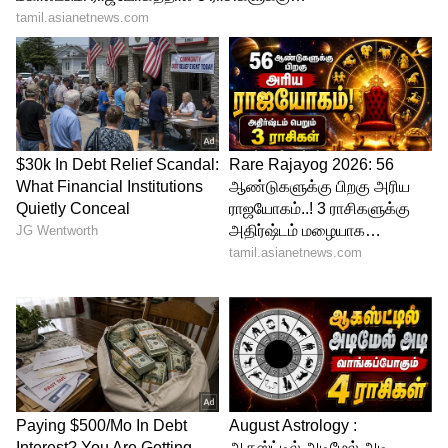
Related Articles
Iron Box Cleaning Tips: அயர்ன் பாக்ஸ்
அடியில் கறை படிஞ்சிருக்கா? புதுசு
போல மாற்ற இதோ 6 எளிய வீட்டு டிப்ஸ்!
Water Tank Cleaning Tips:
ஆயிரக்கணக்கில் செலவின்றி வாட்டர்
டேங்க் சுத்தம் செய்ய 3 எளிய வழிகள்!
3
4