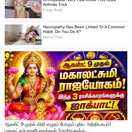
இதையும் படிங்க:
உங்க வீட்டு ஃபிரிட்ஜில்
கரண்ட் பில் பாதியாக குறைய சீக்ரெட் ட்ரிக்!
https://tamil.asianetnews.com/gallery/life-
style/how-to-reduce-fridge-electricity-bill-
a4-paper-trick-grzxz9n