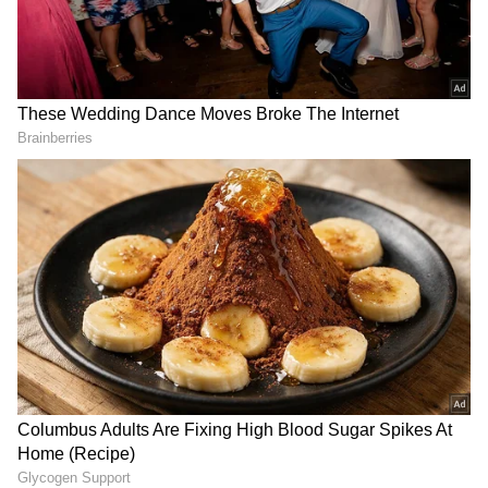
வைக்கும்போது அல்லது துவைத்த பின்
சரியாக காய வைக்காதபோது சுருக்கங்கள்
ஏற்படுகின்றன. துணியில் உள்ள இழைகள்
மடிந்து கொள்வதே இதற்குக் காரணம்.
கொஞ்சம் வெப்பம், ஈரம் அல்லது சரியான
முறையில் இழுப்பதன் மூலம் இந்த
இழைகளை மீண்டும் பழைய நிலைக்கு
கொண்டு வந்து சுருக்கத்தை நீக்கலாம்.
ஏசியாநெட் தமிழ்-ஐ உங்கள் முதன்மைத்
தேர்வாக்குங்கள்