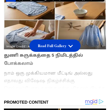
Read Full Gallery
Image Credit :
AI
துணி சுருக்கத்தை 5 நிமிடத்தில்
போக்கலாம்
நாம் ஒரு முக்கியமான மீட்டிங் அல்லது
எதாவது விஷேஷ நிகழ்ச்சிக்கு
செல்லும்போது தான் நமக்கு மிகவும் பிடித்த
டிரஸ்ஸில் சுருக்கம் (Wrinkles) இருந்து நமது
ஹேப்பி மைண்ட்டையே கெடுத்து விடும்.