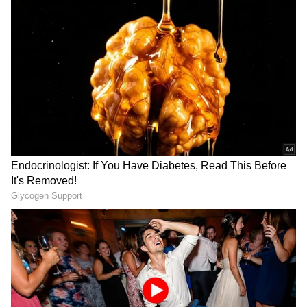
அந்த நேரத்தில் வீட்டில் அயர்ன் பாக்ஸ்
இல்லாவிட்டாலோ அல்லது அயர்ன் பாக்ஸ்
இருந்தும் கரண்ட் இல்லாமல் இருந்தால்
நிலைமை இன்னும் மோசமாகி விடும்.
ஆனால் இனிமேல் கவலை வேண்டாம்.
அயர்ன் பாக்ஸ் இல்லாமலேயே வெறும் 5
நிமிடத்தில் துணி சுருக்கத்தை நீக்கி,
உடையை ஃபிரெஷ்ஷாக மாற்ற சில சூப்பர்
டிரிக் குறித்து விரிவாக பார்க்கலாம்.
துணிகளில் சுருக்கம் ஏற்பட இதுதான்
காரணம்
துணிகளை நீண்ட நாட்கள் அல்மாராவில்
ஒன்றன் மேல் ஒன்றாக வைக்கும்போது,
பயணத்தின்போது சூட்கேஸில் அழுத்தி