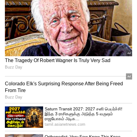
அயர்ன் பாக்ஸ் இல்லாமல் சுருக்கத்தை
நீக்க 3 எளிய வழிகள்
சுடுதண்ணீரில் குளிக்கும்போது இந்த
முறையை சுலபமாகப் பயன்படுத்தலாம்.
சுருக்கமான உடையை ஒரு ஹேங்கரில்
மாட்டி, பாத்ரூமில் சற்று தள்ளி தொங்க
விடுங்கள். நீங்கள் குளிக்கும்போது
உருவாகும் சூடான நீராவி, துணியின் மடிந்த
இழைகளை மென்மையாக்கும். பத்து நிமிடம்
கழித்து துணியை வெளியே எடுத்து,
கைகளால் லேசாகக் கீழ்நோக்கி இழுத்து
காய வைத்தால், சுருக்கங்கள்
மாயமாகிவிடும்.