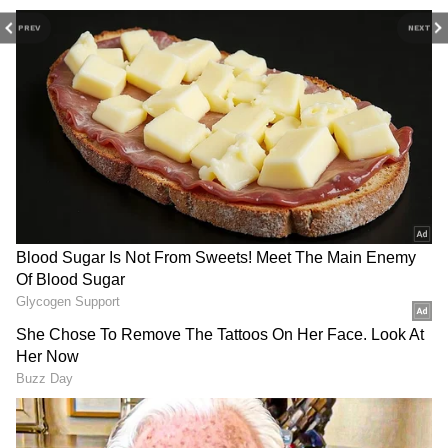
PREV
NEXT
2
4
Image Credit :
Getty