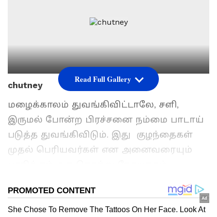
Read Full Gallery
chutney
மழைக்காலம் துவங்கிவிட்டாலே, சளி,
இருமல் போன்ற பிரச்சனை நம்மை பாடாய்
படுத்த துவங்கிவிடும். இது குழந்தைகள்
முதல் பெரியவர்கள் என அனைவரையும்
பாதிக்கும் ஒரு தொற்று நோயாகும்.
ஜலதோஷம், மூக்கு ஒழுகுதல் மற்றும் உடல்
வலிகள் போன்றவை பிரச்சனையை மேலும்
மோசமாக்குகின்றன.