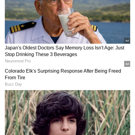
5
chutney
இது போன்ற சூழ்நிலைகளில் நாம்
ஆரோக்கியமான உணவுமுறைகளை
உட்கொள்வது அவசியமான ஒன்றாகும்.
அவற்றில் ஒன்றுதான் தூதுவளை
துவையல், வாரத்தில் ஒருமுறையேனும்
இந்த துவையல் செய்து சாப்பிட்டு வந்தால்
சளி , இருமல் இருக்கவே இருக்காதாம்.