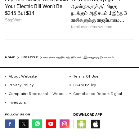
4
5
HOME
LIFESTYLE
மழைக்காலத்தில் ஏற்படும் சளி , இருமலுக்கு நிவாரணம் தரும் தூதுவளை துவையல்...எப்படி செய்து அசத்துவது தெரியுமா..?
About Website
Terms Of Use
Privacy Policy
CSAM Policy
Complaint Redressal - Website
Compliance Report Digital
Investors
FOLLOW US ON
DOWNLOAD APP
chutney
செய்முறை:
© Copyright 2026 Asianxt Digital Technologies Private Limited (Formerly