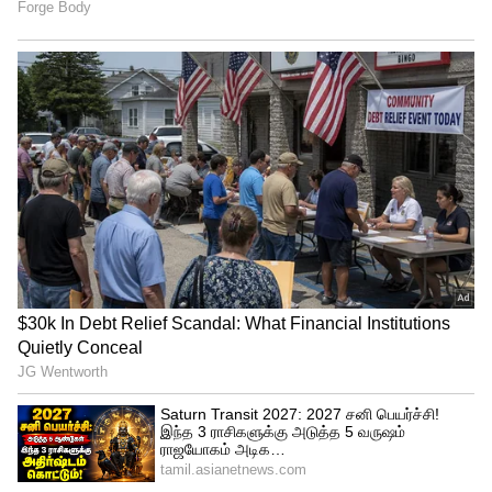
3
5
chutney
தேவையான பொருள்கள்
தூதுவளை இலை - 2 கப்
புதினா - 1 கப்