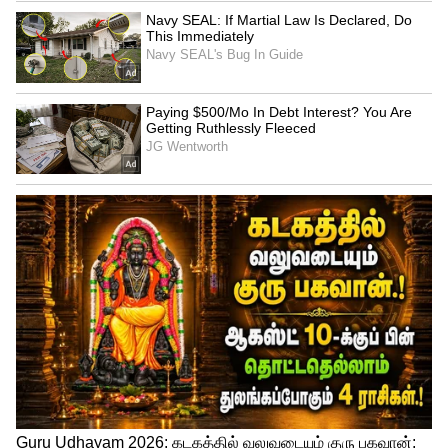
பூண்டு - 4 பல்
எண்ணெய் - 3 டீஸ்பூன்
புளி - சின்ன எலுமிச்சை அளவு
துருவிய தேங்காய் - 2 டீஸ்புன்
உப்பு - தேவையான அளவு
இஞ்சி - 1/2 துண்டு
சிறிய வெங்காயம் - 10
சிவப்பு காய்ந்த மிளகாய் - 6
கடுகு -1 டீஸ்புன்