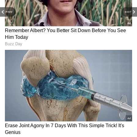
எனவே, நாம் இந்த பதிவில் பருவகால சளி,
PREV
NEXT
இருமலுக்கு சிறந்த மருத்துவ உணவாக
கருதப்படும் தூதுவளை துவையல், வீட்டில்
எப்படி அரைத்து சாப்பிட்டுவது என்பதை
தெரிந்து கொள்வோம்.
மேலும் படிக்க....Weekly Horoscope: இந்த
வார ராசி பலன்..25 ஜூலை முதல் 31
ஜூலை 2022 வரை..இந்த ராசிகளுக்கு
திடீர் பண வர இருக்கும்