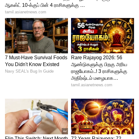
பெருங்காயம் -1/4 டீஸ்புன்
கறிவேப்பிலை -1 கொத்து
மேலும் படிக்க....Weekly Horoscope: இந்த
வார ராசி பலன்..25 ஜூலை முதல் 31
ஜூலை 2022 வரை..இந்த ராசிகளுக்கு
திடீர் பண வர இருக்கும்