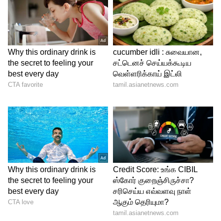
6
Image Credit :
Getty
ஹேர் ஸ்ப்ரே-வில் இப்படியொரு
ரகசியமா?
உங்க வீட்ல ஹேர் ஸ்ப்ரே (Hair Spray)
இருந்தா, அதை ஒரு காட்டன் துணியில்
ஸ்ப்ரே செய்து, சுவிட்ச் போர்டை
துடையுங்கள். இது அழுக்கை நீக்குவதுடன்,
சீக்கிரத்தில் அடுத்த அழுக்கு படியாமல் ஒரு
லேயர் போல பாதுகாக்கும்.