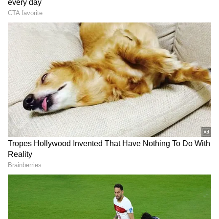
வரணுமா? அப்போ மாசத்துக்கு
ஒருமுறை இதை செய்யுங்க!
3
6
Image Credit :
Getty
ஷேவிங் ஃபாம் ட்ரிக்
ஆண்கள் தாடி வடிக்கப் பயன்படுத்தும்
'ஷேவிங் ஃபாம்' (Shaving Foam) ஒரு சூப்பர்
கிளீனர். பழைய டூத் பிரஷ்ஷில்
கொஞ்சமாக ஃபாம் எடுத்து சுவிட்சுகள் மீது
தேய்த்து, காய்ந்த துணியால் துடைத்தால்