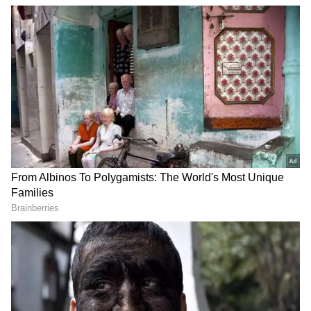
Image Credit :
Getty
நெயில் பாலிஷ் ரிமூவர் மேஜிக்
கொஞ்சமா காட்டன் (பஞ்சு) எடுத்து, அதில்
நெயில் பாலிஷ் ரிமூவரை (Acetone)
நனைச்சுக்கோங்க. சுவிட்ச் போர்டு மேல்
லேசா தேய்ச்சாலே போதும்... எப்பேர்ப்பட்ட
பிசுபிசுப்பான கறையும் பஞ்சாய் பறந்துடும்!