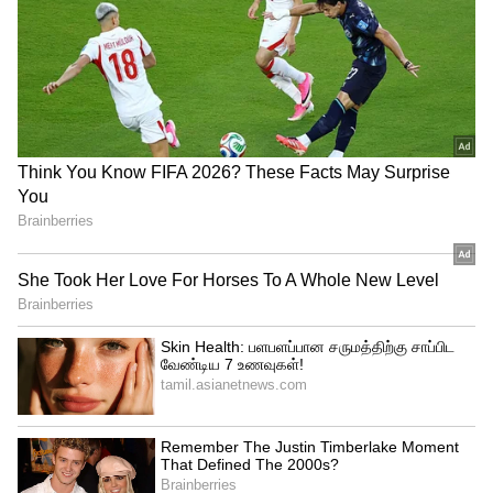
பளிச்சென்று மாறும். தண்ணீர் தேவையே
இல்லை!
4