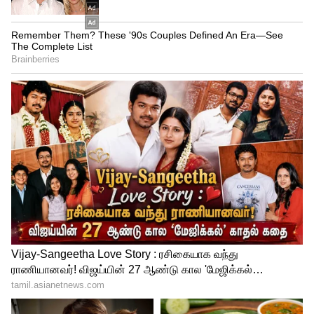
6
Image Credit :
Getty
பென்சில் ரப்பர் போதும்!
சுவிட்ச் போர்டை சுத்தி கறுப்பா விரல் ரேகை
படிஞ்சிருக்கா? தண்ணி, லிக்விட் எதுவுமே
வேண்டாம். குழந்தைகள் பயன்படுத்தும்
சாதாரண 'பென்சில் ரப்பரைக்' கொண்டு
அந்த கறைகளின் மேல் தேய்த்தால், அழுக்கு
அப்படியே உதிர்ந்துடும்!
5