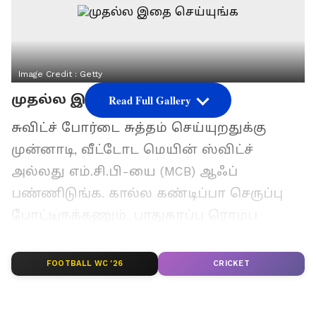
Image Credit :
Getty
முதல்ல இதை செய்யுங்க
Read Full Gallery
சுவிட்ச் போர்டை சுத்தம் செய்யுறதுக்கு
முன்னாடி, வீட்டோட மெயின் ஸ்விட்ச்
அல்லது எம்.சி.பி-யை (MCB) ஆஃப்
பண்ணிடுங்க. கால்ல கண்டிப்பா செருப்பு
போட்டிருக்கணும். பாதுகாப்பு ரொம்ப
முக்கியம்!
FOOTBALL WC '26
CRICKET
ஏசியாநெட் தமிழ்-ஐ உங்கள் முதன்மைத்
தேர்வாக்குங்கள்