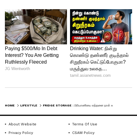
வைத்துவிட வேண்டும்.
குளிர்விக்கும் முறை:
பெரிய
பாத்திரத்தில் பிரியாணி இருந்தால்,
அதைச் சிறிய பாத்திரங்களில் பிரித்து
வையுங்கள். இது பிரியாணி விரைவாகக்
குளிர்வதற்கு உதவும்.
மூடிய பாத்திரங்கள்:
காற்றோட்டம் புகாத
(Airtight) பாத்திரங்களைப்
பயன்படுத்துங்கள். இது ஈரப்பதம்
வெளியேறுவதைத் தடுக்கவும், மற்ற
உணவுப் பொருட்களின் வாசம்
HOME
LIFESTYLE
FRIDGE STORAGE : பிரியாணியை எத்தனை நாள் ஃபிரிட்ஜில் வைத்து சாப்பிடலாம்? பாதுகாப்பா சேமிப்பது எப்படி?
பிரியாணியில் கலக்காமல் இருக்கவும்
உதவும்.
About Website
Terms Of Use
மறுமுறை சூடுபடுத்தும் முறை:
Privacy Policy
CSAM Policy
தேவைப்படும் அளவிற்கு மட்டும்