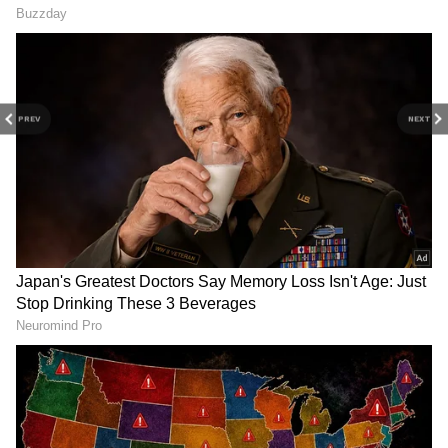
பின்னணி)
பிரியாணியில் உள்ள சாதம் மற்றும்
புரதச்சத்து (இறைச்சி) ஆகிய இரண்டுமே
பாக்டீரியாக்கள் வளர்வதற்கு ஏதுவான
PREV
NEXT
சூழலை வழங்குகின்றன. சமைத்த
சாதத்தில் Bacillus cereus என்ற வகை
பாக்டீரியாவின் ஸ்போர்கள் இருக்க
வாய்ப்புள்ளது. இவை சமைக்கும் போது கூட
முழுமையாக இறப்பதில்லை. பிரியாணி
அறை வெப்பநிலையில் நீண்ட நேரம்
இருந்தால், இந்த ஸ்போர்கள் ஆபத்தான
நச்சுகளை (Toxins) உருவாக்குகின்றன. இந்த
நச்சுகள் மீண்டும் சூடுபடுத்தினாலும்
அழியாது என்பதால், கையாளுதலில்