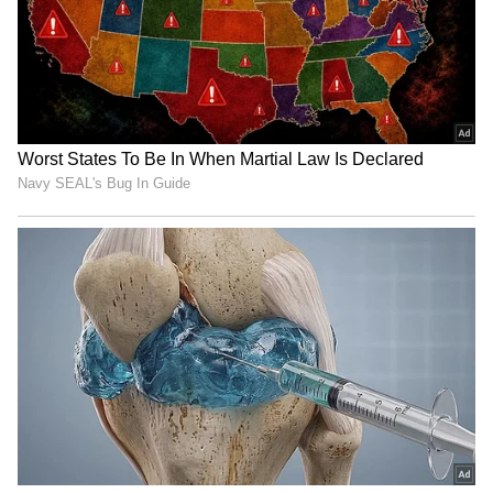
மிகுந்த கவனம் தேவை. 5°C முதல் 60°C
வரையிலான வெப்பநிலை பாக்டீரியாக்கள்
வேகமாக வளரும் "ஆபத்து மண்டலம்"
ஆகும். எனவே, பிரியாணியை இந்த
வெப்பநிலையில் குறைவாக
வைத்திருப்பதே பாதுகாப்பானது.