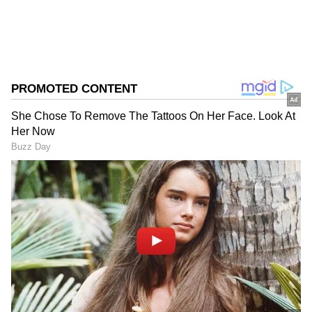
சேமிக்க முடியும். ஆனால், இறால் அல்லது
மீன் போன்ற கடல் உணவு பிரியாணிகளை 1
முதல் 2 நாட்களுக்குள் சாப்பிட்டு விடுவது
பாதுகாப்பானது. இருப்பினும், உணவின்
சுவையும் தரமும் மாறாமல் இருக்க,
கூடியவரை 3 நாட்களுக்குள் சாப்பிடுவது
எப்போதும் சிறந்தது.
ஏசியாநெட் தமிழ்-ஐ உங்கள் முதன்மைத்
தேர்வாக்குங்கள்