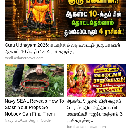
Image Credit :
Chatgpt
பாதுகாப்பாகச் சேமிக்கும் வழிமுறைகள்
பிரியாணியைப் பாதுகாப்பாகச் சேமிக்க
கீழே உள்ள வழிமுறைகளைப்
பின்பற்றுங்கள்:
2 மணிநேர விதி:
சமைத்த பிரியாணியை
அறை வெப்பநிலையில் 2
மணிநேரத்திற்கு மேல் வைத்திருக்கக்
கூடாது. மீதமுள்ள பிரியாணியைச்
சீக்கிரம் ஆறவைத்து, உடனே ஃபிரிட்ஜில்