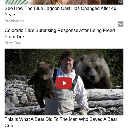
2
4
Image Credit :
Chatgpt
ஏன் இந்த கால அளவு? (அறிவியல்