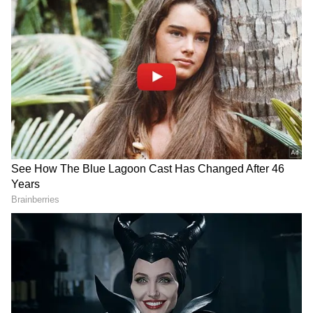
சில செடிகளை வீட்டின் சிறிய இடத்தில் கூட
வளர்க்க முடியும். இது குறித்து விரிவாக
பார்ப்போம்.
ஏசியாநெட் தமிழ்-ஐ உங்கள் முதன்மைத்
தேர்வாக்குங்கள்