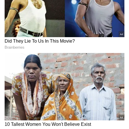
கறுத்துப்போகுதா? ஃப்ரெஷ்ஷா வைக்க
செம டிப்ஸ்!
3
6
Image Credit :
AI
பாலக்கீரை
நிறைய வீடுகளில் இரும்புச்சத்து
குறைபாட்டைச் சரிசெய்ய பாலக்கீரை
சாப்பிடுவார்கள். முழு கீரை வளர்வதற்கு
அதிக நேரம் ஆகும், ஆனால் 'பேபி பாலக்'