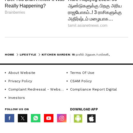
இந்தியச் சமையலறைகளில் கொத்தமல்லி
விதைகள் கண்டிப்பாக இருக்கும். அந்த
விதைகளை லேசாக உடைத்து, தண்ணீரில்
ஊற வைத்து, பின்னர் மண்ணில் நடுங்கள்.
15 நாட்களில் கொத்தமல்லி இலைகள்
முளைத்துவிடும். சட்னி செய்யவோ அல்லது
HOME
LIFESTYLE
KITCHEN GARDEN: 15 நாளில் அறுவடை! பால்கனி, மொட்டை மாடியில் ஈஸியா வளர்க்கும் 5 கீரைகள், காய்கறிகள்!
உணவை அலங்கரிக்கவோ இதனை
எளிதாகப் பயன்படுத்தலாம்.
About Website
Terms Of Use
Privacy Policy
CSAM Policy
Complaint Redressal - Website
Compliance Report Digital
Investors
FOLLOW US ON
DOWNLOAD APP
© Copyright 2026 Asianxt Digital Technologies Private Limited (Formerly