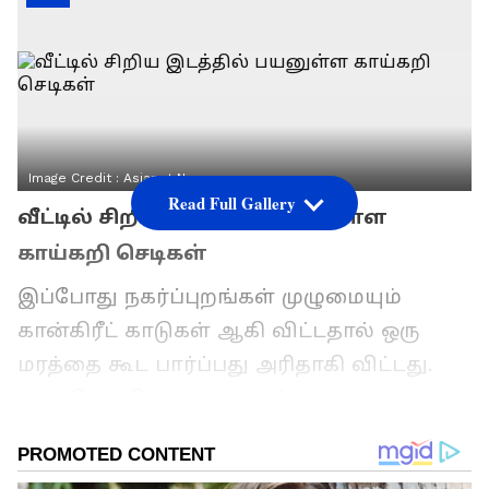
Image Credit :
Asianet News
Read Full Gallery
வீட்டில் சிறிய இடத்தில் பயனுள்ள
காய்கறி செடிகள்
இப்போது நகர்ப்புறங்கள் முழுமையும்
கான்கிரீட் காடுகள் ஆகி விட்டதால் ஒரு
மரத்தை கூட பார்ப்பது அரிதாகி விட்டது.
நாம் செடி, கொடிகள் வளர்க்க
ஆசைப்பட்டாலும் சுற்றுப்புற இடங்களில்
இடம் இல்லை. ஆகவே நமக்கு பயன் தரும்