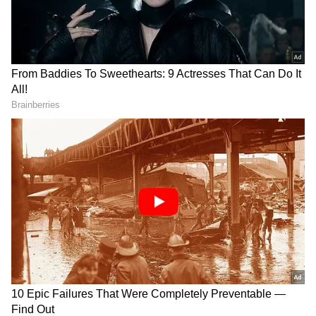
2
6
Image Credit :
AI
சிறிய தொட்டியில் பூண்டு செடி
நீங்கள் பூண்டுப் பற்களை மண்ணில் நட்டு
வைத்தால், சுமார் 15-20 நாட்களில் பச்சை
இலைகள் வந்துவிடும். இந்த இலைகளை
சூப், சாலட் மற்றும் காய்கறி உணவுகளில்