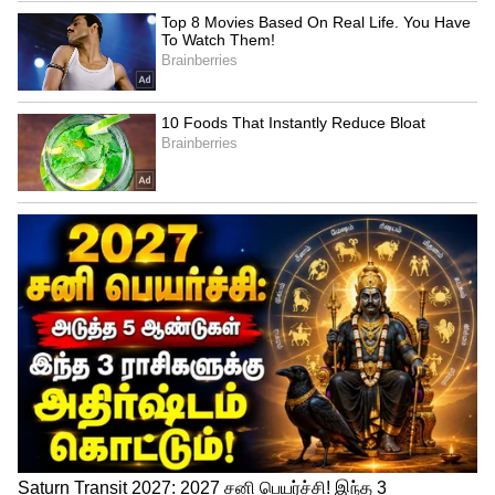
4
6
Image Credit :
AI
வெந்தயக் கீரை
உங்களது சமையலறையில் இருக்கும்
வெந்தய விதைகளைக் கொண்டே
எந்தவொரு பருவக்காலத்திலும் வெந்தயக்
கீரையை வளர்க்கலாம். விதைகளை
மண்ணில் தூவினால் போதும், இரண்டு