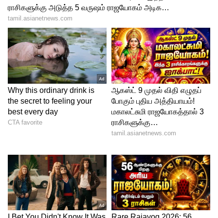
வாரங்களில் இலைகள் முளைத்துவிடும்.
அதனை நீங்கள் பறித்துப் பயன்படுத்தலாம்.
அதற்குத் தினமும் சிறிதளவு தண்ணீர்
மற்றும் லேசான சூரிய ஒளி இருந்தால்
போதுமானது.
5
6
Image Credit :
Youtube
கொத்தமல்லி விதைகள்