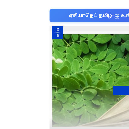
ஏசியாநெட் தமிழ்-ஐ உங
2
6