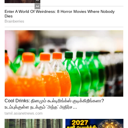
வாட்டர் ஹீட்டர் ராடு! குளிக்கும் போது
நீங்கள் செய்யும் அந்த 6 தவறுகள்!
Mutton Vs Sheep: மட்டன் பிரியர்களே?
ஆடு Vs செம்மறி ஆட்டிறைச்சியில் எது
பெஸ்ட்?
3
6
Image Credit :
Instagram
புதினா (Mint)
மழைக்காலத்தில் மிக வேகமாக
வளரக்கூடிய ஒரு செடி என்றால் அது புதினா