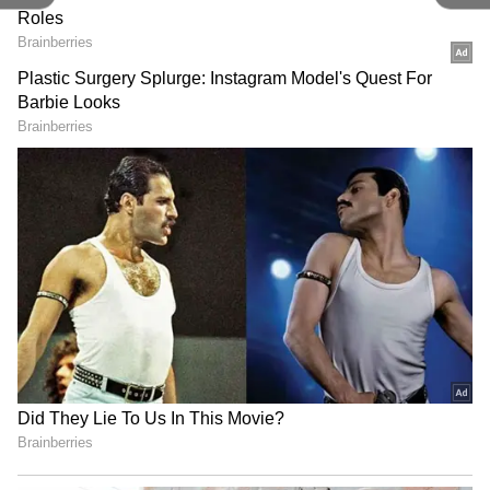
ஆன்மிக ரீதியாகவும், மருத்துவ ரீதியாகவும்
மிக முக்கிய இடத்தைப் பிடித்திருப்பது
துளசி செடி. துளசி செடியின் விதைகள்
மூலமாகவோ அல்லது சிறிய செடியாகவோ
தொட்டியில் வைக்கலாம். மழைக்காலத்தில்
தொட்டியில் தண்ணீர் தேங்காமல்,
'டிரைனேஜ்' சரியாக இருந்தால் துளசி
இலைகள் கருகாமல் செழித்து வளரும்.
மழைக்கால சளி, இருமலுக்குத் துளசி டீ
மற்றும் கஷாயம் மிகச்சிறந்த வீட்டு
வைத்தியமாகும்.