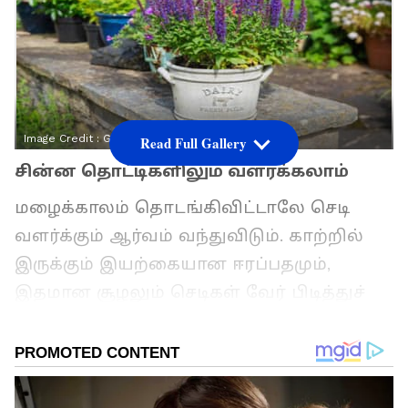
Image Credit :
Getty
Read Full Gallery
சின்ன தொட்டிகளிலும் வளர்க்கலாம்
மழைக்காலம் தொடங்கிவிட்டாலே செடி
வளர்க்கும் ஆர்வம் வந்துவிடும். காற்றில்
இருக்கும் இயற்கையான ஈரப்பதமும்,
இதமான சூழலும் செடிகள் வேர் பிடித்துச்
செழித்து வளர மிகச்சிறந்த களம்
அமைத்துக் கொடுக்கும். இதற்குப் பெரிய
தோட்டம் எல்லாம் தேவையில்லை; உங்கள்
வீட்டுப் பால்கனி, மொட்டை மாடி அல்லது