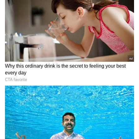
ஜன்னல் ஓரத்திலிருக்கும் சிறிய
தொட்டிகளிலேயே இந்த 5 மூலிகைச்
செடிகளை மிக எளிதாக வளர்க்கலாம்.
இவை உங்கள் சமையலுக்குப் புதிய
சுவையையும், ஆரோக்கியத்தையும்
தருவதோடு உங்கள் வீட்டுக்கு அழகையும்
கொடுக்கும்.
ஏசியாநெட் தமிழ்-ஐ உங்கள் முதன்மைத்
தேர்வாக்குங்கள்