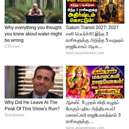
தான். இதற்கு அதிகப் பராமரிப்பு
தேவையில்லை. கடையில் வாங்கும் புதினா
கீரையின் தண்டுகளை மட்டும் மண்ணில்
நட்டு வைத்தாலே போதும், மிக வேகமாகத்
துளிர்விட்டு வளரும். லேசான வெயிலும்,
ஈரமான மண்ணும் இதற்கு போதுமானது.
பிரெஷ்ஷான புதினா இலைகளைச் சட்னி,
பிரியாணி, ராய்தா மற்றும் ஹெர்பல் டீ
செய்யப் பயன்படுத்தலாம்.
Water Heater: உயிருக்கே ஆபத்தாகும்
வாட்டர் ஹீட்டர் ராடு! குளிக்கும் போது
நீங்கள் செய்யும் அந்த 6 தவறுகள்!