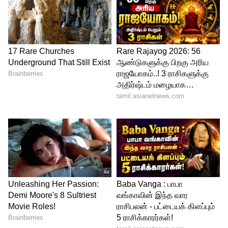
Related Articles
House Front Vastu: பாசிட்டிவ்
எனர்ஜியையும் அழகையும்
அள்ளித்தரும் 5 ஸ்டைலிஷ் டிசைன்ஸ்!
vellai paniyaram recipe: காரைக்குடி
ஸ்பெஷல் வெள்ளைப் பனியாரம் இப்படி
ஒருமுறை செய்து பாருங்க
3
5