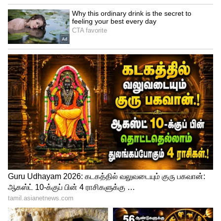
உண்கின்றன. அதனால்தான் ஆடு இறைச்சி
சிறந்தது என்று கூறப்படுகிறது, செம்மறி
ஆடுகள் மேய்ச்சலின் போது மூலிகைகளை
சாப்பிடுகின்றன. எனவே இது
ஆரோக்கியமானதாக கருதப்படுகிறது.