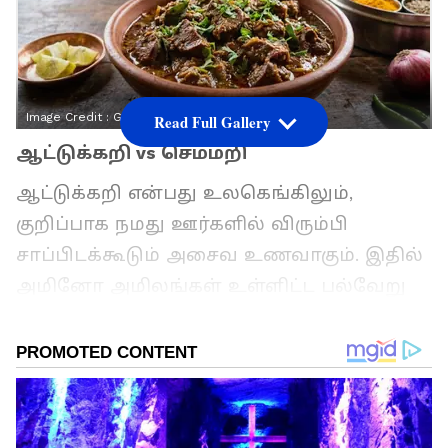
Image Credit :
Gemini AI
Read Full Gallery
ஆட்டுக்கறி vs செம்மறி
ஆட்டுக்கறி என்பது உலகெங்கிலும்,
குறிப்பாக நமது ஊர்களில் விரும்பி
சாப்பிடக்கூடும் அசைவ உணவாகும். இதில்
அமினோ அமிலங்கள் உள்ளிட்ட பல்வேறு
சத்துக்கள் நிறைந்துள்ளன. இந்நிலையில்
ஆடுகளுக்கும் செம்மறி ஆடுகளுக்கும்
என்ன வித்தியாசம்? ஆடு மற்றும் செம்மறி
இறைச்சி மற்றும் அவற்றின்
குறிப்பிடத்தக்க வேறுபாடுகள் குறித்து