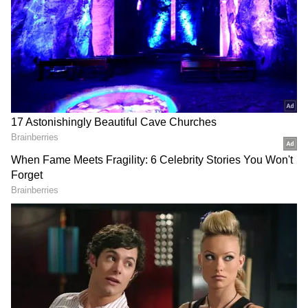
இங்கே பார்க்கலாம்.
ஏசியாநெட் தமிழ்-ஐ உங்கள் முதன்மைத்
தேர்வாக்குங்கள்