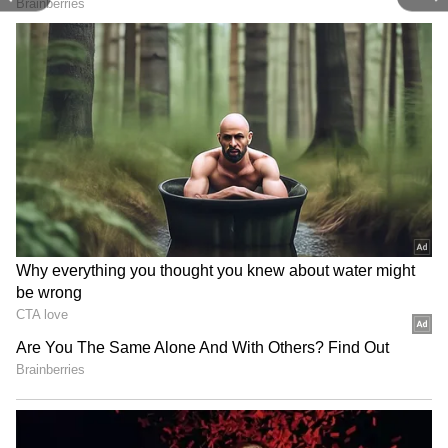
காட்டிலும் மென்மையான வாய் மற்றும்
சுத்திகரிக்கப்பட்ட சுவை கொண்டது. இளம்
ஆட்டுக்கறியில் வைட்டமின்கள் மற்றும்
கொழுப்புகள் அதிகம் உள்ளது.
ஆட்டிறைச்சி
இது தான் மட்டன் என்று கூறப்படுகிறது.
பொதுவாக இரண்டு வயதுக்கு மேற்பட்ட
வயதான ஆடுகளில் இருந்து வருகிறது.
ஆட்டுக்குட்டியின் இறைச்சியை விட
ஆட்டிறைச்சி குறைவான மென்மையான
சதை கொண்டது, மேலும் இந்த மட்டன்
வலுவான சுவை கொண்டது.
செம்மறி ஆட்டிறைச்சி