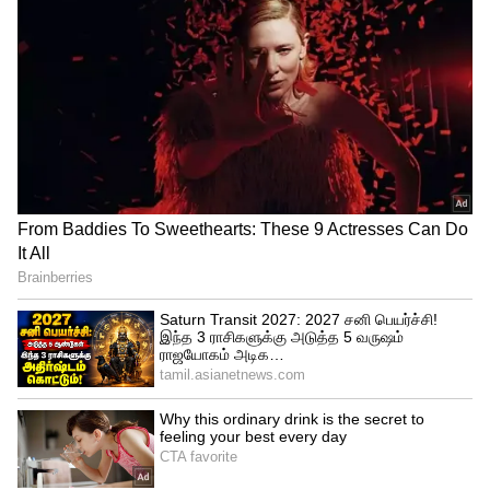
ஆட்டுக்குட்டி இறைச்சியை விட செம்மறி
ஆட்டின் இறைச்சி லேசானது சற்று
இனிமையானது, மேலும் இது அனைத்து
சிவப்பு இறைச்சிகளிலும்
ஆரோக்கியமானதாக கருதப்படுகிறது.
ஆட்டு இறைச்சியில் மட்டன் அல்லது இளம்
ஆட்டுக்கறியை விட அதிக புரதம் உள்ளது
மற்றும் தாதுக்கள் நிறைந்துள்ளது.
ஆட்டுக்குட்டி இறைச்சியை விட இது
குறைந்த கொலஸ்ட்ரால் அளவு மற்றும்
அதிக அளவு இரும்பு உள்ளது.
செம்மறி ஆடுகள் மேய்ச்சல் நிலங்களில்
மேய்கின்றன. அதாவது அவை புல்லை