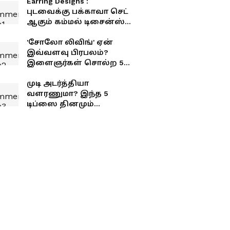
Earring Designs :
புடவைக்கு பக்காவா செட்
ஆகும் கம்மல் டிசைன்ஸ்...
ட்ரை பண்ணி பாருங்க!
'சோலோ லிவிங்' ஏன்
இவ்வளவு பிரபலம்?
இளைஞர்கள் சொல்ற 5
காரணங்கள்!
முடி அடர்த்தியா
வளரணுமா? இந்த 5
டிப்ஸை தினமும்
ஃபாலோ பண்ணுங்க!