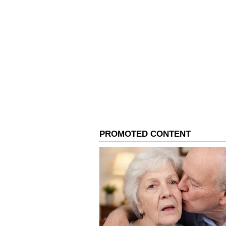
4
நெல்லிக்காய் பொடி
இரண்டு டீஸ்பூன் நெல்லிக்காய
கலந்து, இந்த பேக்கை தலையில் த