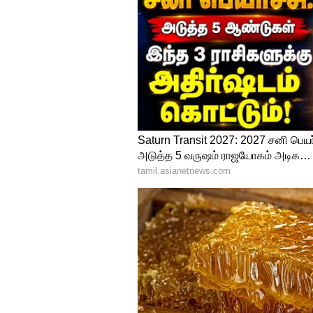
4
4
கற்றாழை ஜெல்