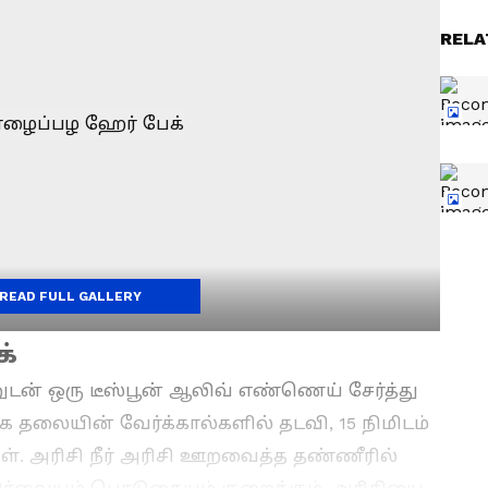
RELA
READ FULL GALLERY
்
டன் ஒரு டீஸ்பூன் ஆலிவ் எண்ணெய் சேர்த்து
ை தலையின் வேர்க்கால்களில் தடவி, 15 நிமிடம்
கள். அரிசி நீர் அரிசி ஊறவைத்த தண்ணீரில்