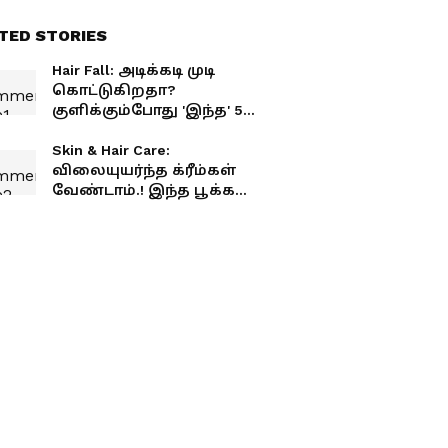
TED STORIES
Hair Fall: அடிக்கடி முடி
கொட்டுகிறதா?
குளிக்கும்போது 'இந்த' 5
தவறுகளை
செய்யாதீங்க!
Skin & Hair Care:
விலையுயர்ந்த க்ரீம்கள்
வேண்டாம்.! இந்த பூக்கள்
சருமத்தையும் முடியையும்
ஜொலிக்க வைக்கும்
தெரியுமா?