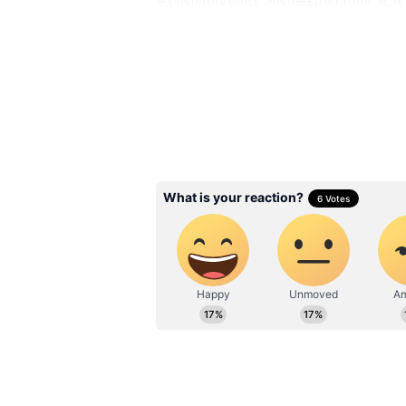
தலைமுடியை அலசுவது முடி உதி
இரவு முழுவதும் தண்ணீரில் ஊறவ
உங்கள் முகத்திற்கும் முடிக்கும
Related Articles
Hair Fall: அடிக்கடி மு
கொட்டுகிறதா?
குளிக்கும்போது 'இந்
தவறுகளை செய்யாத
3