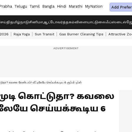
Prabha
Telugu
Tamil
Bangla
Hindi
Marathi
MyNation
Add Prefer
ெய்தி
தமிழ்நாடு
சினிமா
ஆட்டோ
வர்த்தகம்
விளையாட்டு
லைஃப்ஸ்டைல்
ஜோ
 2026
Raja Yoga
Sun Transit
Gas Burner Cleaning Tips
Attractive Zo
ா? கவலை வேண்டாம்! வீட்டிலேயே செய்யக்கூடிய 6 சூப்பர் டிப்ஸ்
ons: முடி கொட்டுதா? கவலை
ிலேயே செய்யக்கூடிய 6