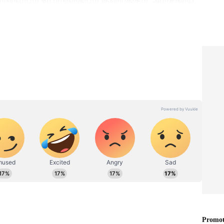
ர்வையும் பொடுகையும் குறைக்கும். அரிசியை
ைத்து இந்த நீரைத் தயாரிக்கலாம். இது
் பல நன்மைகளைத் தரும்.
டி
Skin & Hair Care:
விலையுயர்ந்த க்ரீம்கள்
த' 5
வேண்டாம்.! இந்த பூக்கள்
ீங்க!
சருமத்தையும் முடியையும்
ஜொலிக்க வைக்கும்
தெரியுமா?