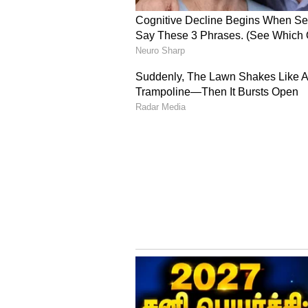
வாரத்திற்கு இரண்டு அல்லது மூ
பப்பாளி பேக் முடி உதிர்வுக்கு ப
பப்பாளி விழுதுடன் ரோஸ் வாட்டர
கழுவவும். பப்பாளியில் உள்ள வ
என்சைம்கள் முடி வளர்ச்சியைத் த
உச்சந்தலை பிரச்சனைகளையும் ப