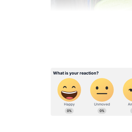
Image Credit :
ChatGPT
வெள்ளரி செடிக்கு உத
வெள்ளரி செடியை தாக்குற பூச்
இதனால வெள்ளரி செடி பாதுகாப்
இடத்தையும் மிச்சப்படுத்தலாம்.