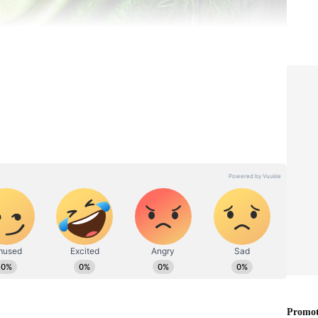
வும் முள்ளங்கி
சிகளோட கவனத்தை முள்ளங்கி திசை திருப்பும்.
பா வளரும். சீக்கிரம் வளர்றதால, தோட்டத்துல