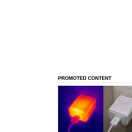
Related Articles
Terrace Garden: வீட்ட
காய்கறி தோட்டம்: 2 மடங்கு
மகசூல் கிடைக்க சீக
டிப்ஸ்.!
3
5