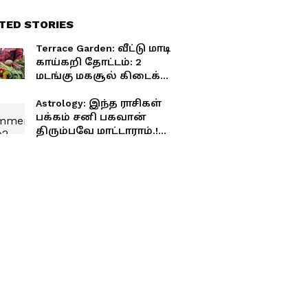
TED STORIES
Terrace Garden: வீட்டு மாடி
காய்கறி தோட்டம்: 2
மடங்கு மகசூல் கிடைக்க
சீக்ரெட் டிப்ஸ்.!
Astrology: இந்த ராசிகள்
பக்கம் சனி பகவான்
திரும்பவே மாட்டாராம்.!
விநாயகர் அருளால் வீடு,
வாசல், தோட்டம், துரவு
என சொத்துக்கள்
குவியுமாம்.!