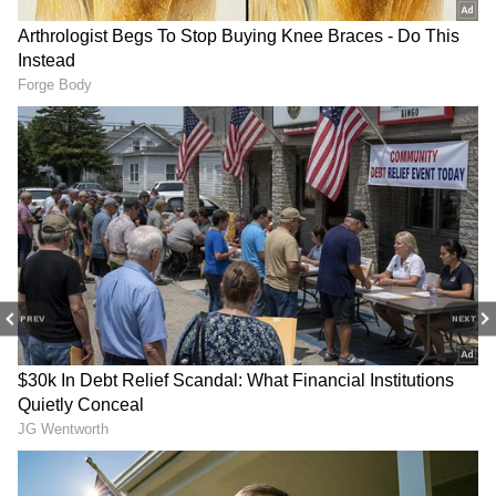
சாப்பிட கூடாது என்ற வரைமுறை உள்ளது.
பொதுவாக அரிசி, உருளைக்கிழங்கு
போன்று அதிக மாவுசத்து நிறைந்த
பொருட்களை சர்க்கரை நோயாளிகள்
சாப்பிடக்கூடாது என்றும், அவ்வாறு அதனை
சாப்பிட்டால் ரத்தத்தில் சர்க்கரையின் அளவு
உயரும் என்றும் நீண்ட நாட்களாகவே
கூறப்பட்டு வருகிறது.
PREV
NEXT