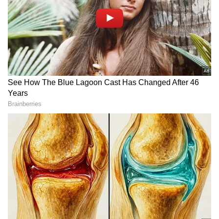
2
6
அப்படியாக சர்க்கரை நோயாளிகள்
என்னென்னெ உணவுகள் சாப்பிடலாம்,