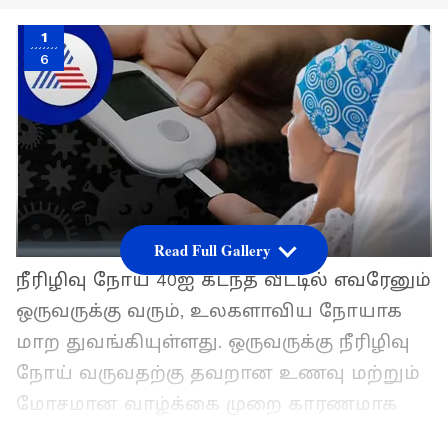
1
6
Read Full Gallery
நீரிழிவு நோய் 40ஐ கடந்த வீட்டில் எவரேனும்
ஒருவருக்கு வரும், உலகளாவிய நோயாக
மாற துவங்கியுள்ளது. ஒருவருக்கு நீரிழிவு
நோய் வருவதற்கு தவறான உணவு மற்றும்
மோசமான வாழ்க்கை முறை காரணமாக
இருக்கிறது. எனவே, நீரிழிவு நோயாளிகள்