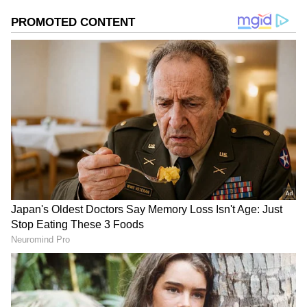
தங்கள் உணவையும் பானத்தையும்
எப்போதும் கவனித்துக் கொள்ள வேண்டும்.
இல்லையென்றால், ரத்த சர்க்கரை அளவு
அதிகரித்து சிறுநீரக நோய், மாரடைப்பு
போன்ற கடுமையான நோய்களால்
பாதிக்கப்படலாம்.
ஏசியாநெட் தமிழ்-ஐ உங்கள் முதன்மைத்
தேர்வாக்குங்கள்