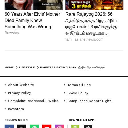
இதுபற்றி ஊட்டச்சத்து நிபுணர்கள்
கூறுகையில், சமைத்த அரிசியை ஒரு நாள்
முழுவதும் குளிர்விக்கப்படும் போது
மாவுசத்தானது ஸ்டார்ச் ரெட்ரோகிரேடேஷன்
எனும் நிலையை அடைகிறது, இனிதான்
மூலம் எதிர்ப்பு தன்மை கொண்ட ஸ்டார்ச்
HOME
LIFESTYLE
DIABETES EATING PLAN: நீரழிவு நோயாளிகளுக்கு கஞ்சி சாப்பிடுவது எந்த அளவிற்கு.. ரத்த சர்க்கரை அளவை அதிகரிக்கும்?
உருவாகிறது.இதன் காரணமாக நீரிழிவு
நோயாளிகளுக்கு எவ்வித ஆரோக்கிய
About Website
Terms Of Use
குறைபாடும் ஏற்படாது என்று ஊட்டச்சத்து
Privacy Policy
CSAM Policy
நிபுணர்கள் கூறியுள்ளனர்.
Complaint Redressal - Website
Compliance Report Digital
Investors
மேலும் படிக்க.....இன்றைய 12 ராசிகளின்
பலன்கள்..மிதுனம், கன்னி ராசிக்கு
FOLLOW US ON
DOWNLOAD APP