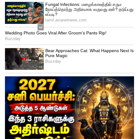
4
6
அதாவது, சாதத்தை அவ்வாறு
குளிரூட்டும்போது அது எதிர்ப்பு தன்மை
கொண்ட ஸ்டார்ச்சாக மாறிவிடுகிறது.