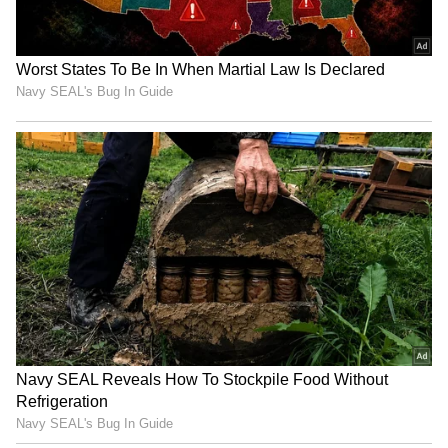
நாள் முழுவதும் குளிரூட்டி அதனை மறுநாள்
சாப்பிடுவது நல்லது என்று
கூறப்பட்டுள்ளது.
மேலும் படிக்க.....இன்றைய 12 ராசிகளின்
பலன்கள்..மிதுனம், கன்னி ராசிக்கு
தொழிலில் முன்னேற்றம்..உங்கள்
ராசிக்கு என்ன பலன்..?