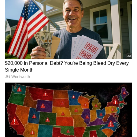
3
6
ஆனால் தற்போதைய ஆய்வின்படி, அரிசி,
உருளைக்கிழங்கு போன்று அதிக மாவுசத்து
நிறைந்த உணவுகளை உண்ணுவது
சர்க்கரை நோயாளிகள் நல்லது என்று
கூறப்படுகிறது. அதை எப்படி சாப்பிட
வேண்டுமென்றால் சமைத்த அரிசையை