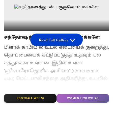
சந்தோஷத்துடன் பருகுவோம் மக்களே
Read Full Gallery
பிளாக் காபியில் உடல் எடையைக் குறைத்து,
தொப்பையைக் கட்டுப்படுத்த உதவும் பல
சத்துக்கள் உள்ளன. இதில் உள்ள
'குளோரோஜெனிக் அமிலம்' (chlorogenic
acid) மெட்டபாலிசத்தை அதிகரித்து, உடலில்
உள்ள கொழுப்பை வேகமாக கரைக்க
உதவுகிறது.
FOOTBALL WC '26
WOMEN T-20 WC '26
ஏசியாநெட் தமிழ்-ஐ உங்கள் முதன்மைத்