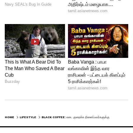
குடித்தால் அதிக நன்மை கிடைக்கும்?
உடற்பயிற்சி செய்வதற்கு முன்பு
குடிப்பதுதான் மிகவும் நல்லது. இது உங்கள்
எனர்ஜி லெவலை அதிகரித்து, அதிக நேரம்
உடற்பயிற்சி செய்ய உதவும். காலையில்
வெறும் வயிற்றில் பிளாக் காபி
குடித்துவிட்டு உடற்பயிற்சி செய்யுங்கள்.
5
6
HOME
LIFESTYLE
BLACK COFFEE: எடை குறைக்க நினைப்பவர்களுக்கு ஹாட் டிப்ஸ்! பிளாக் காபி குடிக்க வேண்டிய பெஸ்ட் டைம் இதுதான்!