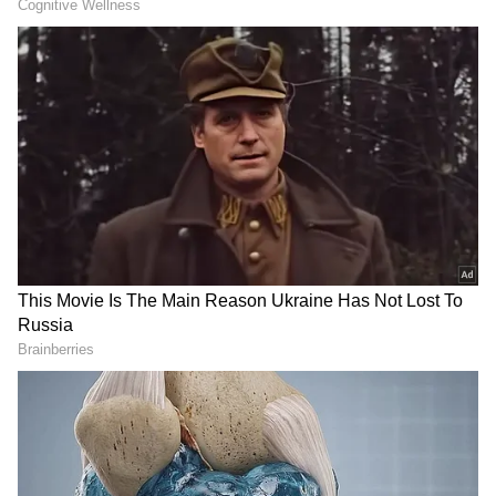
ஏன் குடிக்கனும் பிளாக் காஃபி?
பிளாக் காபியில் காஃபின், தியோபுரோமின்,
தியோஃபிலின் மற்றும் குளோரோஜெனிக்
அமிலம் போன்றவை உள்ளன. இவை உடல்
பருமனை குறைக்க உதவுகின்றன. ஆனால்,
நீங்கள் பால் சேர்த்து காபி குடிக்கும்போது,
இந்த சத்துக்களின் அளவு குறைந்துவிடும்.
அதனால்தான் நிபுணர்கள் பிளாக் காபி
குடிக்கப் பரிந்துரைக்கிறார்கள்.