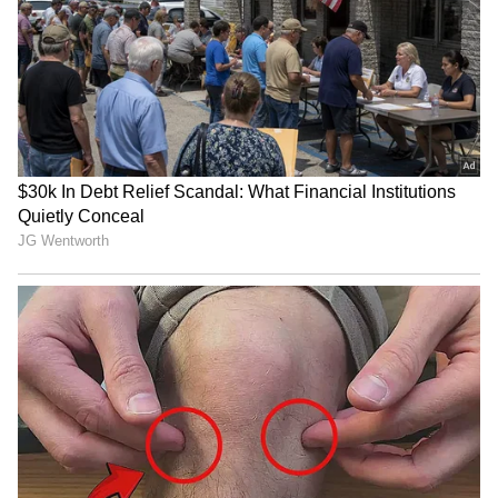
Related Articles
Health tips: கோடையில் செரிமானம்
பலவீனமாவது ஏன்? இதோ 5 எளிய
ஆயுர்வேத தீர்வுகள்!
Hair Health: உங்க தலைமுடி பலவீனமாக
இதுதான் காரணமா? நீங்கள் தினமும்
செய்யும் 6 தவறுகள்!
3
6