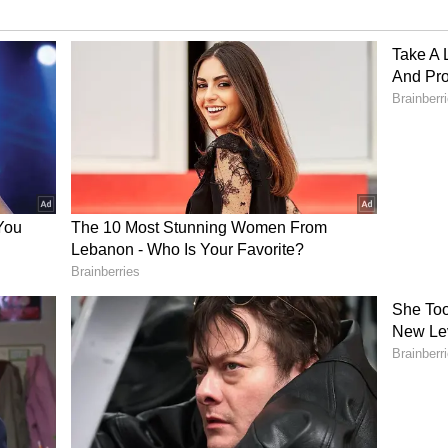
 ரகசியம் :
கமான ஜீன்ஸ் அல்லது டி-ஷர்ட்களை அலமாரியில்
ட இருக்கும் 'ஓவர்சைஸ்' (Oversized) சட்டைகள்
ட்களைத் தேர்வு செய்யுங்கள். ஆடைக்கும்
ு புகுந்து விளையாடினால் தான் உடல் சூடாகாமல்