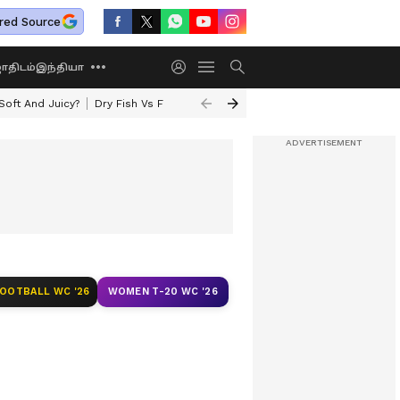
red Source
திடம்
இந்தியா
oft And Juicy?
Dry Fish Vs Fresh Fish
Today Rasi Palan
Rare Astrolo
FOOTBALL WC '26
WOMEN T-20 WC '26