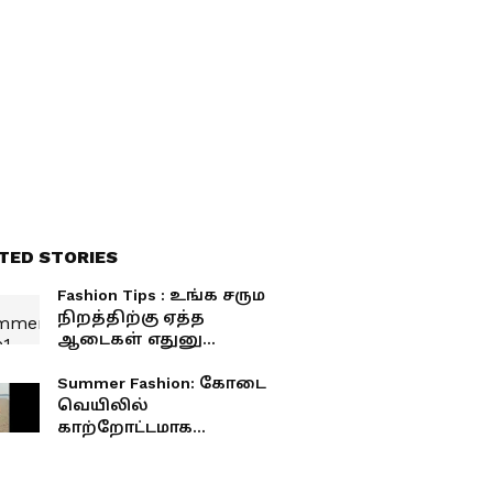
TED STORIES
Fashion Tips : உங்க சரும
நிறத்திற்கு ஏத்த
ஆடைகள் எதுனு
தெரியுமா? இப்படி 'ட்ரெஸ்'
பண்ணா தாழ்வு
Summer Fashion: கோடை
மனப்பான்மையே வராது!
வெயிலில்
காற்றோட்டமாக
இருக்கணுமா.. சூப்பரான
6 டிரெஸ் டிரை