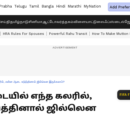
Prabha
Telugu
Tamil
Bangla
Hindi
Marathi
MyNation
Add Prefer
ெய்தி
தமிழ்நாடு
சினிமா
ஆட்டோ
வர்த்தகம்
விளையாட்டு
லைஃப்ஸ்டைல்
ஜோ
HRA Rules For Spouses
Powerful Rahu Transit
How To Make Mutton S
ல், என்ன ஆடை உடுத்தினால் ஜில்லென இருக்கலாம்?
டையில் எந்த கலரில்,
FIFA 
த்தினால் ஜில்லென