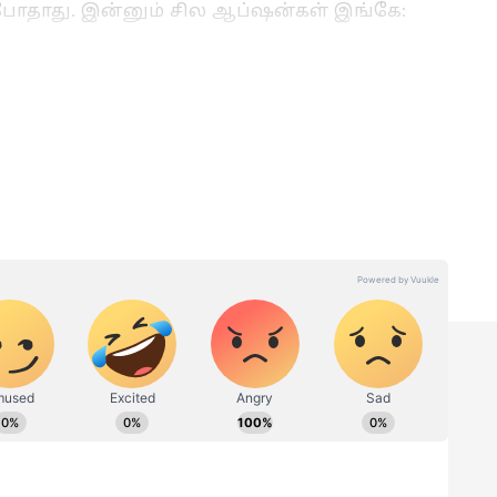
ம் போதாது. இன்னும் சில ஆப்ஷன்கள் இங்கே:
யிலேயே காற்றோட்டமானது. வியர்வையை
ர்வாக வைத்திருக்கும். கொஞ்சம் சுருக்கம்
னி ஸ்டைல்!
: இப்போது டிரெண்டிங்கில் இருப்பது இதுதான்.
எதிர்ப்புத் திறன் கொண்டது மற்றும் வியர்வை
 முல்முல் காட்டன் ஆடைகள் உடலுக்கு
.
சரும
Summer Fashion: கோடை