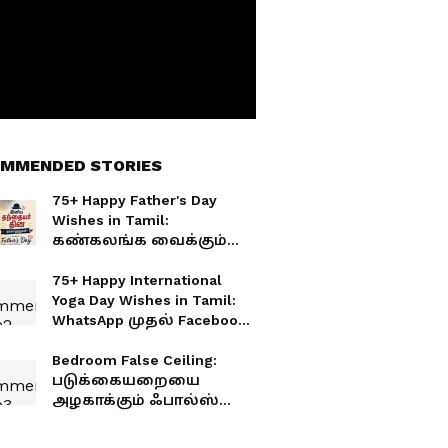
MMENDED STORIES
75+ Happy Father's Day
Wishes in Tamil:
கண்கலங்க வைக்கும்
75+ தந்தையர் தின
வாழ்த்துகள்..!
75+ Happy International
Yoga Day Wishes in Tamil:
WhatsApp முதல் Facebook
வரை கலக்கும் 75+ தமிழ்
வாழ்த்துகள்
Bedroom False Ceiling:
படுக்கையறையை
அழகாக்கும் ஃபால்ஸ்
சீலிங்.. டாப் 5 மாடர்ன்
டிசைன்கள்!