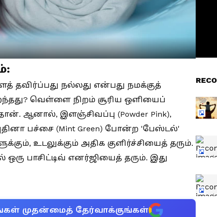
்:
RECO
் தவிர்ப்பது நல்லது என்பது நமக்குத்
ிறந்தது? வெள்ளை நிறம் சூரிய ஒளியைப்
ான். ஆனால், இளஞ்சிவப்பு (Powder Pink),
 புதினா பச்சை (Mint Green) போன்ற 'பேஸ்டல்'
க்கும், உடலுக்கும் அதிக குளிர்ச்சியைத் தரும்.
 ஒரு பாசிட்டிவ் எனர்ஜியைத் தரும். இது
்கள் முதன்மைத் தேர்வாக்குங்கள்