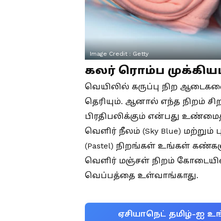
Image Credit :
Getty
கலர் ரொம்ப முக்கியம
வெயிலில் கருப்பு நிற ஆடைகளைத
தெரியும். ஆனால் எந்த நிறம் ச
பிரதிபலிக்கும் என்பது உண்மைத
வெளிர் நீலம் (Sky Blue) மற்றும்
(Pastel) நிறங்கள் உங்கள் கண்களு
வெளிர் மஞ்சள் நிறம் கோடையில்
வெப்பத்தை உள்வாங்காது.
ஏசியாநெட் தமிழ்-ஐ உங