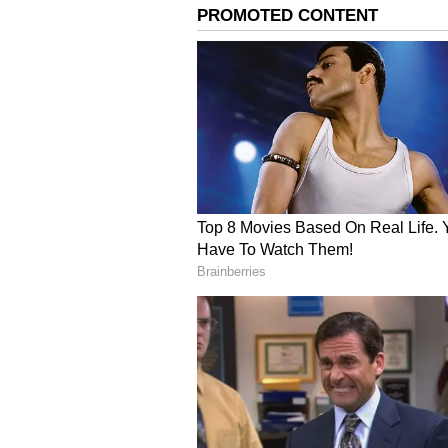
Image Credit :
Getty
ஃபிட்டிங்கில் இருக்கு
லூஸ் ஃபிட் (Loose Fit): இறுக்
மூட்டை கட்டி வையுங்கள். காத்தா
மற்றும் 'பலாசோ' (Palazzo) பேன்
சருமத்திற்கும் இடையில் காற்ற
இருக்கும்.