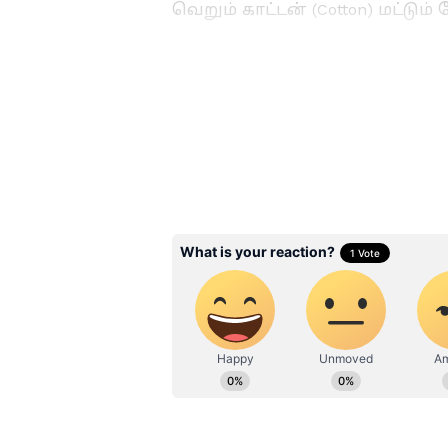
வெறும் காட்டன் (Cotton) மட்டு
லினன் (Linen): இது இயற்கை
உடனடியாக உறிஞ்சி, உங்களை உல
விழுந்தாலும் அதுதான் இதன் த
மூங்கில் துணி (Bamboo Fabric)
இது இயற்கையாகவே பாக்டீரியா 
வாடையைத் தடுக்கும்.
முல்முல் (Mulmul): மென்மையான
மென்மையான உணர்வைத் தரும்
Related Articles
Fashion Tips : உங்க 