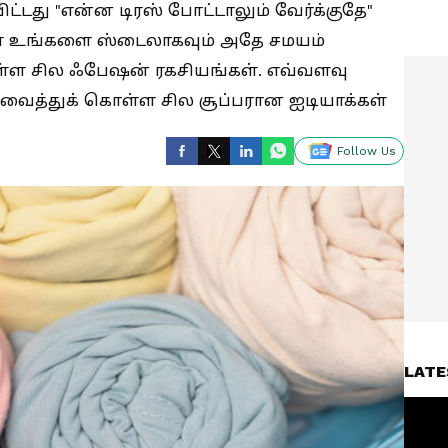
டது "என்ன டிரஸ் போட்டாலும் வேர்க்குதே"
 உங்களை ஸ்டைலாகவும் அதே சமயம்
ொள்ள சில ஃபேஷன் ரகசியங்கள். எவ்வளவு
வைத்துக் கொள்ள சில சூப்பரான ஐடியாக்கள்
Follow Us
LATE