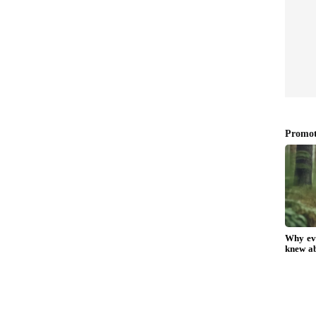
ஆடைகள்
வெயிலில் காற்றோட்டமாக
ப்படி
இருக்கணுமா.. சூப்பரான 6
ழ்வு
டிரெஸ் டிரை பண்ணுங்க!
ாது!