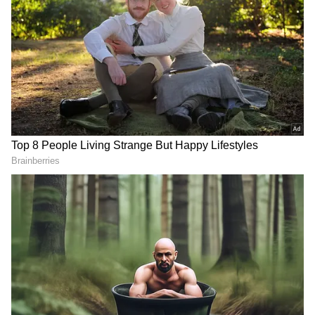
ஆச்சரியப்படும் அளவிற்கு, அத்தனை
நன்மைகள் நிறைந்திருக்கிறது. பழுக்காத
பப்பாளியில் வைட்டமின்கள் ஏ, பி, சி
மற்றும் இ நிறைவாக உள்ளது. இதில்
என்சைம்கள் மற்றும்
ஃபைட்டோநியூட்ரியன்ட்ஸ் நிறைவான
அளவில் நிரம்பியுள்ளது. இது உங்களை
ஆரோக்கியமாகவும், மிக வலிமையாகவும்
வைத்திருக்கச் செய்யும்.
ஏசியாநெட் தமிழ்-ஐ உங்கள் முதன்மைத்
தேர்வாக்குங்கள்