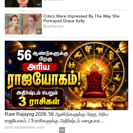
வெள்ளைப்பூண்டு - 4 பல்
கொத்தமல்லி இலை - சிறிதளவு
சிறிய வெங்காயம் - ஒரு கைப்பிடி அளவு
புதினா - 10 இலைகள்
ஆப்பிள் சீடர் வினிகர் - 1 டீஸ்பூன்
இஞ்சி - 1 இன்ச் அளவு
உப்பு - தேவையான அளவு