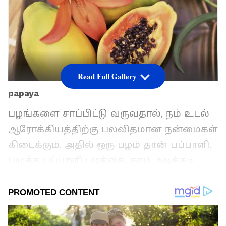
Read Full Gallery
papaya
பழங்களை சாப்பிட்டு வருவதால், நம் உடல்
ஆரோக்கியத்திற்கு பலவிதமான நன்மைகள்
கிடைக்கும். அதில் ஒரு பழம் தான் பப்பாளி.
பழுத்த பப்பாளி பழத்தை, நாம் அடிக்கடி
சாப்பிட்டால் பல்வேறு ஊட்டச்சத்துக்கள்
கிடைக்கும். ஆனால், பழுக்காத பப்பாளியை
உணவில் சேர்த்துக் கொண்டால், இத்தனை
நன்மைகள் கிடைக்குமா என்று