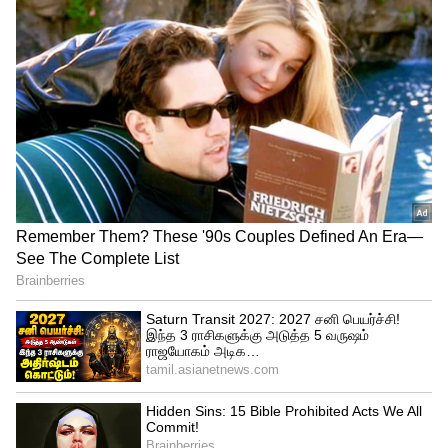
தேவையானப் பொருட்கள்
பழுக்காத பப்பாளி - 1
மாதுளம் பழம் - 1
ஆப்பிள் - 1
கேரட் - 1
தக்காளி - 1
சிவப்பு மிளகாய் - 2
எலுமிச்சம் பழம் - 1
நிலக்கடலை - 50 கிராம்