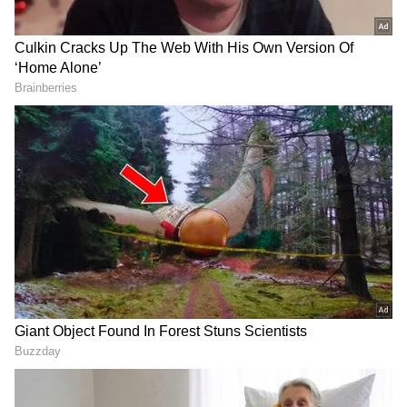
2
9
திருமணத்துக்கு முன்பே ஜோடியாக
வெளிநாட்டுக்கு சுற்றுலா செல்வதை
வழக்கமாக வைத்திருந்த விக்கி - நயன்