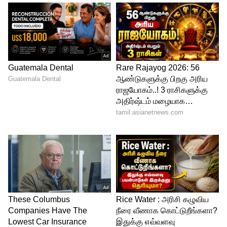
அதில் காத்துவாக்குல காதல் செய்யும்
விக்னேஷ் சிவன் - நயன்தாரா ஒருவரை
ஒருவர் முத்தமிட்டுக் கொண்ட
புகைப்படங்களும் இடம்பெற்று உள்ளன.
இதையும் படியுங்கள்...
வயசாக வயசாக
மெருகேறிக்கிட்டே இருக்க... நயனை
ஒயினோடு ஒப்பிட்டு Women's Day
வாழ்த்து சொன்ன விக்னேஷ் சிவன்