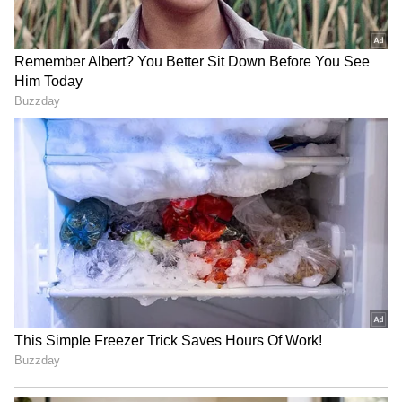
3
9
அந்த வகையில் தற்போது இருவரும்
ஜோடியாக சவுதி அரேபியாவிற்கு சுற்றுலா
சென்றிருக்கிறார்கள். உடன்
குழந்தைகளையும் அழைத்து
சென்றுள்ளனர்.