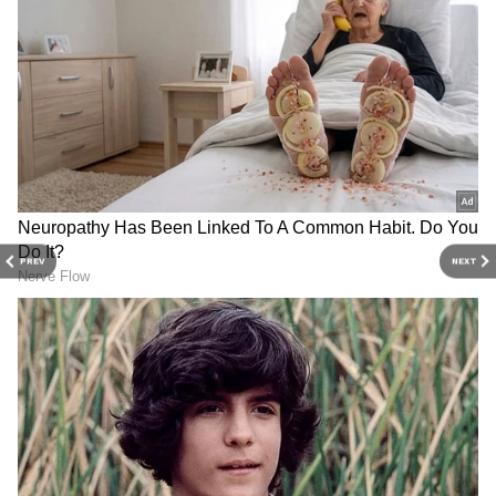
ஜோடி திருமணத்துக்கு பின்னரும் அதை
கடைபிடித்து வருகின்றனர்.
PREV
NEXT