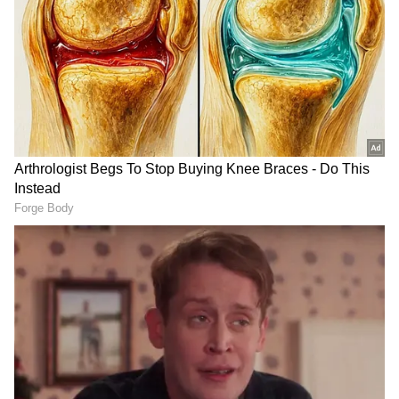
நாள் காதலன் விக்னேஷ் சிவனும் கடந்த
2022-ம் ஆண்டு திருமணம்
செய்துகொண்டனர். இந்த ஜோடிக்கு உயிர்,
உலக் என இரட்டை ஆண் குழந்தைகளும்
உள்ளன.
ஏசியாநெட் தமிழ்-ஐ உங்கள் முதன்மைத்
தேர்வாக்குங்கள்