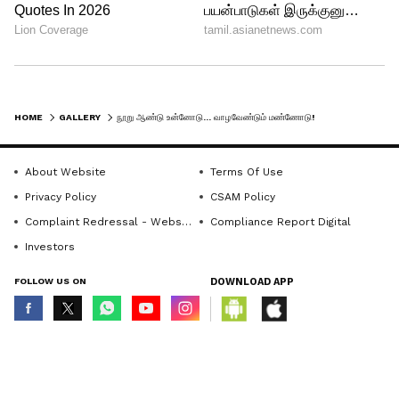
HOME
GALLERY
நூறு ஆண்டு உன்னோடு... வாழவேண்டும் மண்ணோடு! முத்தமழை பொழிந்த நயன் - விக்கி ஜோடியின் ரொமாண்டிக் கிளிக்ஸ் இதோ
About Website
Terms Of Use
Privacy Policy
CSAM Policy
6
Complaint Redressal - Website
Compliance Report Digital
9
Investors
FOLLOW US ON
DOWNLOAD APP
© Copyright 2026 Asianxt Digital Technologies Private Limited (Formerly
known as Asianet News Media & Entertainment Private Limited) | All Rights
Reserved