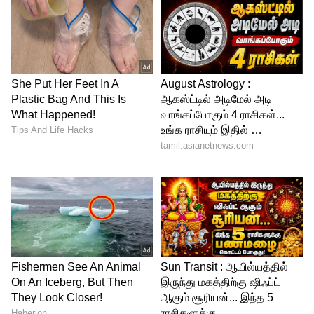
சென்னையில் நடிகர் அர்ஜுன் கட்டியுள்ள
ஆஞ்சநேயர் கோவிலில் வைத்து தான்
இவர்களது நிச்சயதார்த்தம் நடந்தது. இதில்
இருவீட்டாரின் நெருங்கிய உறவினர்கள்
மற்றும் நண்பர்கள் மட்டுமே
கலந்துகொண்டனர். இந்த நிலையில், தன்
வருங்கால மருமகளுக்கு நடிகர் தம்பி
ராமையா கண்டிஷன் ஒன்றை
போட்டுள்ளதாக கோலிவுட் வட்டாரத்தில்
தகவல் பரவி வருகிறது.