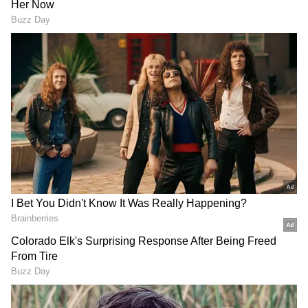
ஐஸ்வர்யா, அதன்பின் அப்படியே
சினிமாவை விட்டு ஒதுங்கினார். விரைவில்
ஐஸ்வர்யாவுக்கு திருமணம் நடைபெற
உள்ளது. அவரும் நடிகர் தம்பி ராமையாவின்
மகன் உமாபதியும் காதல் திருமணம்
செய்துகொள்ள உள்ளனர்.
ஏசியாநெட் தமிழ்-ஐ உங்கள் முதன்மைத்
தேர்வாக்குங்கள்