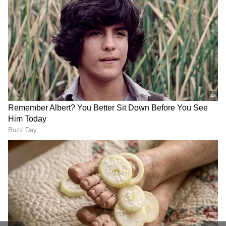
2
4
Umapathy, aishwarya Arjun
நடிகர் அர்ஜுன் கடந்த சில ஆண்டுகளுக்கு