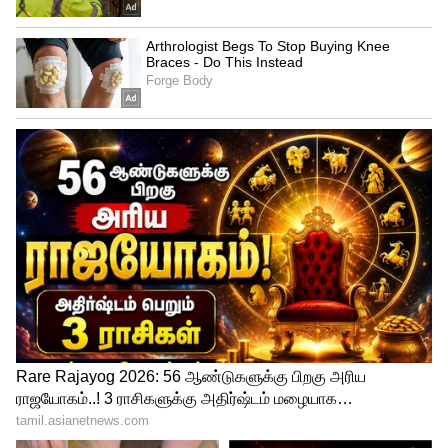
3
4
Umapathy, aishwarya Arjun engagement
ஐஸ்வர்யா - உமாபதி ஜோடிக்கு கடந்த
மாதம் நிச்சயதார்த்தம் நடைபெற்றது.