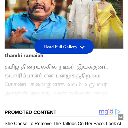
Read Full Gallery
thambi ramaiah
தமிழ் திரையுலகில் நடிகர், இயக்குனர்,
தயாரிப்பாளர் என பன்முகத்திறமை
கொண்ட கலைஞனாக வலம் வருபவர்
அர்ஜுன். இவரது மகள் ஐஸ்வர்யாவும்
சினிமாவில் ஹீரோயினாக நடித்துள்ளார்.
தமிழில் விஷாலின் பட்டத்து யானை படம்
மூலம் கதாநாயகியாக அறிமுகமான