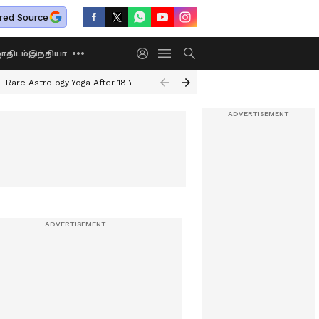
red Source
திடம்
இந்தியா
Rare Astrology Yoga After 18 Years
Dwi Pushkar Yoga 2026
Guru Peyar