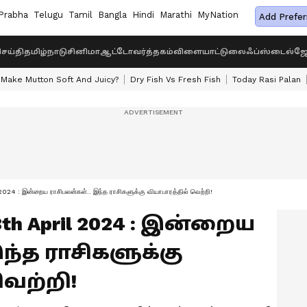
Prabha
Telugu
Tamil
Bangla
Hindi
Marathi
MyNation
Add Prefer
ெய்தி
தமிழ்நாடு
சினிமா
ஆட்டோ
வர்த்தகம்
விளையாட்டு
லைஃப்ஸ்டைல்
ஜோ
Make Mutton Soft And Juicy?
Dry Fish Vs Fresh Fish
Today Rasi Palan
 : இன்றைய ராசிபலன்கள்.. இந்த ராசிகளுக்கு வியாபாரத்தில் வெற்றி!
08th April 2024 : இன்றைய
ந்த ராசிகளுக்கு
வெற்றி!