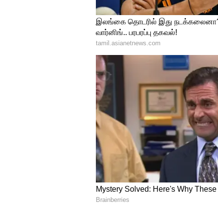
5
12
சிம்மம்: இன்றைய நாள் குடும்பத