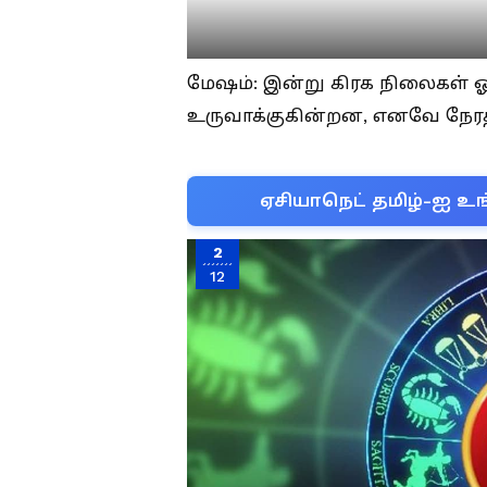
மேஷம்: இன்று கிரக நிலைகள் 
உருவாக்குகின்றன, எனவே நேரத
ஏசியாநெட் தமிழ்-ஐ உங
2
12