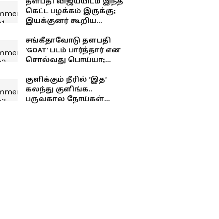
தளபதி விஜய்யிடம் இந்த
கெட்ட பழக்கம் இருக்கு;
இயக்குனர் கூறிய
சீக்ரெட்..!
சங்கீதாவோடு தளபதி
'GOAT' படம் பார்த்தார் என
சொல்வது பொய்யா;
உண்மையில் நைட் ஷோ
யாருடன் பார்த்தார்
குளிக்கும் நீரில் 'இத'
தெரியுமா?
கலந்து குளிங்க..
பருவகால நோய்கள்
உங்கள தாக்காது!