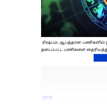
ரிஷபம்: ஆபத்தான பணிகளில் இர
தடைப்பட்ட பணிகளை தைரியத்துடன
3
12