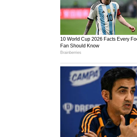
கடகம்: மற்றவர்களை நம்புவது உ
எதிர்காலத்தைத் திட்டமிடும்போ
முன்னுரிமை கொடுங்கள்.