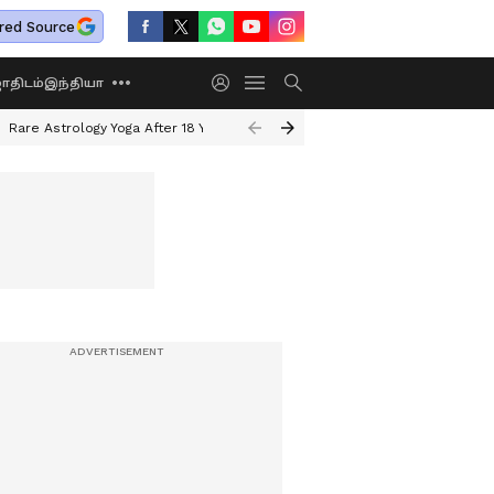
red Source
திடம்
இந்தியா
Rare Astrology Yoga After 18 Years
Dwi Pushkar Yoga 2026
Guru Peyar