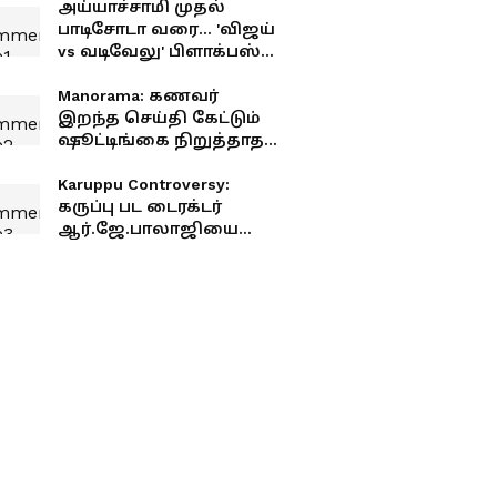
அய்யாச்சாமி முதல்
பாடிசோடா வரை... 'விஜய்
vs வடிவேலு' பிளாக்பஸ்டர்
ஹிட் காமெடி கூட்டணி
ஒரு பார்வை !
Manorama: கணவர்
இறந்த செய்தி கேட்டும்
ஷூட்டிங்கை நிறுத்தாத
மனோரமா... பி.வாசு
பகிர்ந்த ஷாக் சம்பவம்!
Karuppu Controversy:
கருப்பு பட டைரக்டர்
ஆர்.ஜே.பாலாஜியை
வறுத்தெடுக்கும் சூர்யா
ஃபேன்ஸ்.! இதுதான்
காரணமா?