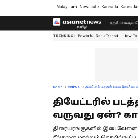
Malayalam
Newsable
Kannada
Kannada
தற்போதைய ச
TRENDING :
Powerful Rahu Transit
How To 
தியேட்டரில் படத்தின் நடுவே இன்டர்வல்
HOME
CINEMA
தியேட்டரில் படத
வருவது ஏன்? க
திரையரங்குகளில் இடைவேளை 
ரீல்களை மாற்றும் தொழில்நுட்ப