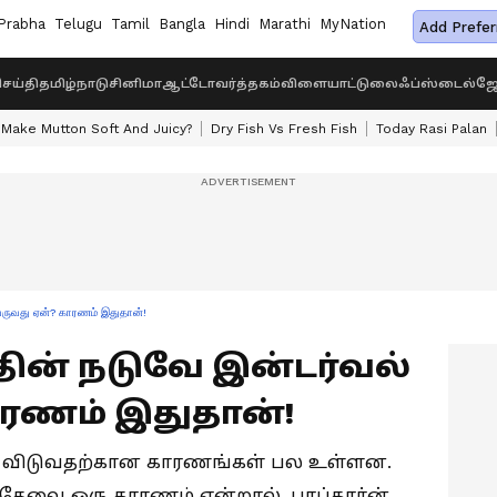
Prabha
Telugu
Tamil
Bangla
Hindi
Marathi
MyNation
Add Prefer
ெய்தி
தமிழ்நாடு
சினிமா
ஆட்டோ
வர்த்தகம்
விளையாட்டு
லைஃப்ஸ்டைல்
ஜோ
Make Mutton Soft And Juicy?
Dry Fish Vs Fresh Fish
Today Rasi Palan
 வருவது ஏன்? காரணம் இதுதான்!
்தின் நடுவே இன்டர்வல்
ாரணம் இதுதான்!
விடுவதற்கான காரணங்கள் பல உள்ளன.
 தேவை ஒரு காரணம் என்றால், பாப்கார்ன்