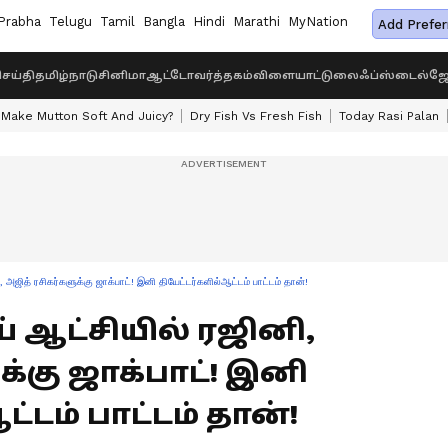
Prabha
Telugu
Tamil
Bangla
Hindi
Marathi
MyNation
Add Prefer
ெய்தி
தமிழ்நாடு
சினிமா
ஆட்டோ
வர்த்தகம்
விளையாட்டு
லைஃப்ஸ்டைல்
ஜோ
Make Mutton Soft And Juicy?
Dry Fish Vs Fresh Fish
Today Rasi Palan
ஜித் ரசிகர்களுக்கு ஜாக்பாட்! இனி தியேட்டர்களில்ஆட்டம் பாட்டம் தான்!
ய் ஆட்சியில் ரஜினி,
க்கு ஜாக்பாட்! இனி
்டம் பாட்டம் தான்!