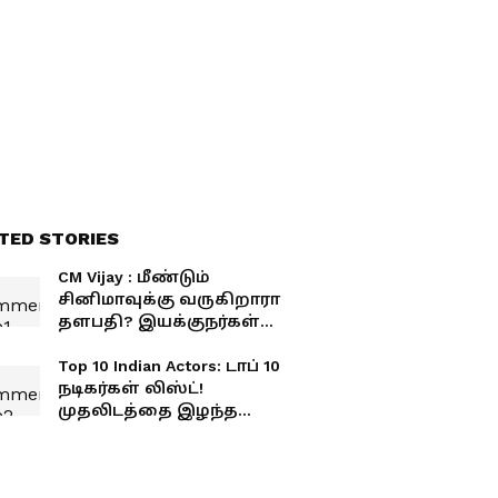
TED STORIES
CM Vijay : மீண்டும்
சினிமாவுக்கு வருகிறாரா
தளபதி? இயக்குநர்கள்
வைத்த கோரிக்கை;
ஏற்பாரா விஜய்?
Top 10 Indian Actors: டாப் 10
நடிகர்கள் லிஸ்ட்!
முதலிடத்தை இழந்த
விஜய்! அட! தளபதி
இடத்தை பிடித்தது
இவரா?