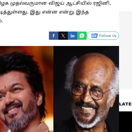
தமிழக முதல்வருமான விஜய் ஆட்சியில் ரஜினி,
அடித்துள்ளது. இது என்ன என்று இந்த
்.
Follow Us
LATE