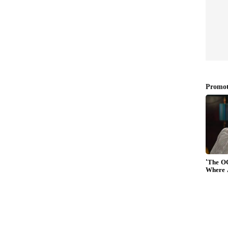
ையரங்குகளிலும் தினசரி நான்கு காட்சிகள்
ும், உள்ளூர் பண்டிகை நாட்கள் அல்லது பொது
நான்கு காட்சிகளுக்கு கூடுதலாக ஒரு சிறப்புக்
ந்து காட்சிகள். மாவட்டத்தைப்
ம் அலுவலர் /மாவட்ட ஆட்சியர், சென்னை
 மாநகர காவல் ஆணையரால்
.
Top 10 Indian Actors: டாப் 10
ிறாரா
நடிகர்கள் லிஸ்ட்!
கள்
முதலிடத்தை இழந்த
விஜய்! அட! தளபதி
இடத்தை பிடித்தது இவரா?