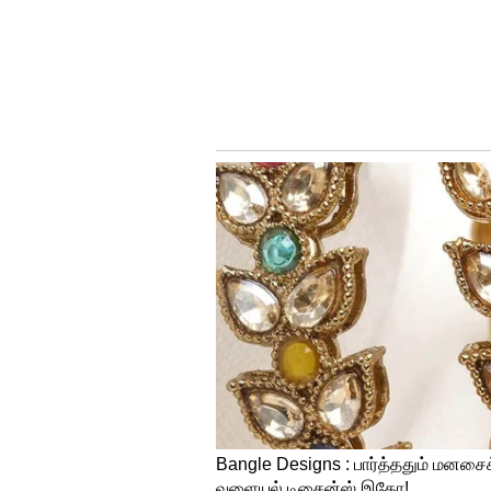
Image Credit :
Asianet News
எந்தெந்த நாட்களில் 
தமிழ்நாடு முதலமைச்சர் அவர்க
குறித்து கலந்தாலோசித்த பின்ன
விதிகளில் திருத்தம் மேற்கொள்ள
அனைத்து திரையரங்குகளிலும் ப
திரைப்படங்கள் வெளியிடப்படும் 
காட்சிகள் திரையிடவும். உள்ளூர
சனிக்கிழமை மற்றும் ஞாயிற்றுக
திரையிடவும் அனுமதியளிக்கப்பட
அனுமதி பெற தேவையில்ல
தமிழ்நாட்டிலுள்ள அனைத்து திர
வெளியிடப்படும் நாளிலிருந்து ஏ