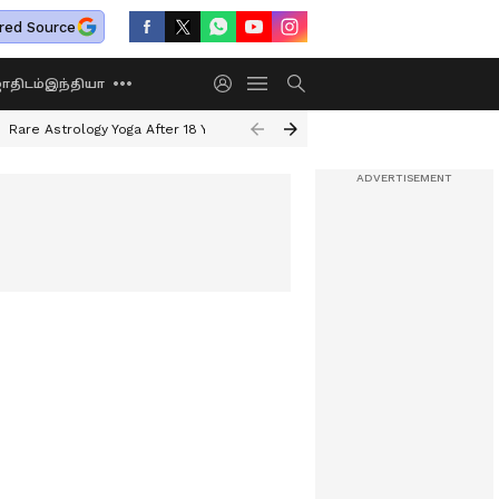
red Source
திடம்
இந்தியா
Rare Astrology Yoga After 18 Years
Dwi Pushkar Yoga 2026
Guru Peyar