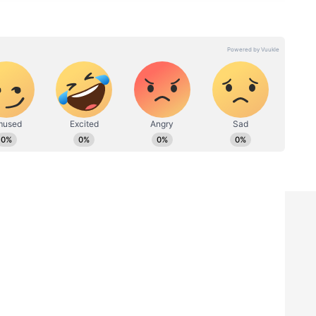
்சிகள்
யரங்குகள் (ஒழுங்குமுறை) விதியின் கீழ்,
ம் 'C' படிவ உரிம நிபந்தனை 14-A-இன் படி