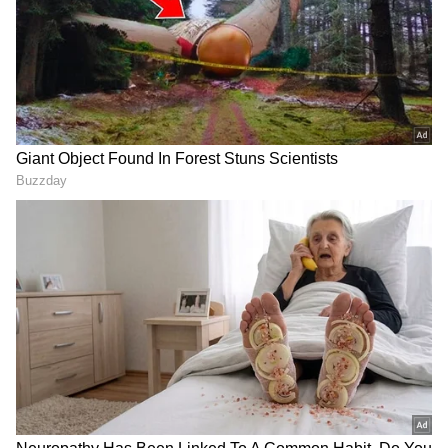
2
4
Image Credit :
Trish/ Instagram
இன்ஸ்டாகிராமில் கவனம் ஈர்த்த
புகைப்படம்
இந்நிலையில், த்ரிஷா தனது