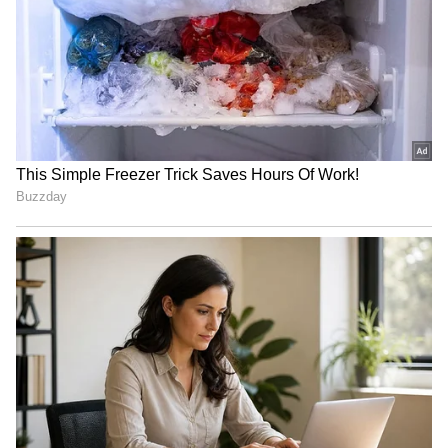
Related Articles
கொள்கையிலும் மாநில உரிமையிலும்
சமரசம் என்ற பேச்சுக்கே இடமில்லை –
முதலமைச்சர் விஜய் திட்டவட்டம்!
தாய்மாமன் தங்க மோதிரம் திட்டம்: