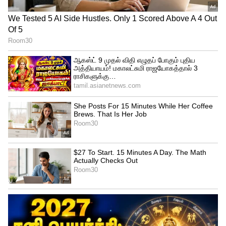
யாருக்கெல்லாம் 1 கிராம் தங்கம்
இலவசம்? முதல்வர் விஜய் அதிரடி!
3
4
Image Credit :
X
மீண்டும் பேசப்படும் இருவரின் நட்பு
விஜய் மற்றும் த்ரிஷா இணைந்து நடித்த
திரைப்படங்கள், பொதுநிகழ்ச்சிகளில்
இருவரும் ஒன்றாகக் காணப்பட்ட
சம்பவங்கள் ஆகியவை கடந்த சில