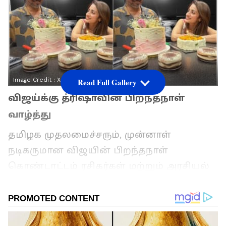
Image Credit :
X
Read Full Gallery
விஜய்க்கு த்ரிஷாவின் பிறந்தநாள்
வாழ்த்து
தமிழக முதலமைச்சரும், முன்னாள்
நடிகருமான விஜயின் பிறந்தநாள்
கொண்டாட்டம் ரசிகர்கள் மற்றும் அரசியல்
வட்டாரங்களில் உற்சாகமாக
கொண்டாடப்பட்டது. அரசியல் தலைவர்கள்,
திரையுலக பிரபலங்கள் மற்றும் ரசிகர்கள்