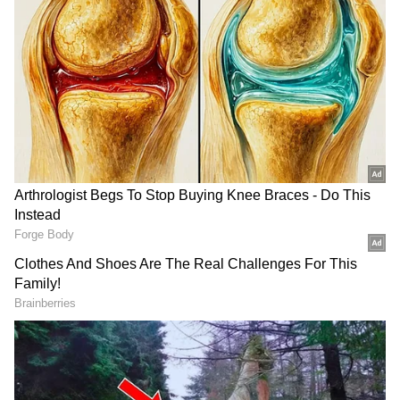
சமூக வலைதளங்கள் மூலம் வாழ்த்து
தெரிவித்த நிலையில், நடிகை த்ரிஷாவின்
பதிவு எப்போது வெளியாகும் என்ற
எதிர்பார்ப்பும் ரசிகர்கள் மத்தியில்
நிலவியது.
ஏசியாநெட் தமிழ்-ஐ உங்கள் முதன்மைத்
தேர்வாக்குங்கள்