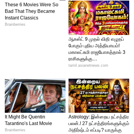
4
6
Image Credit :
Instagram
வைட்டமின் சி-யின் மேஜிக்
சரும ஆரோக்கியத்துல சிட்ரஸ் பழங்களோட
பங்கு த்ரிஷாவுக்கு நல்லாவே தெரியும்.
ஆரஞ்சு, எலுமிச்சை மாதிரி வைட்டமின் சி