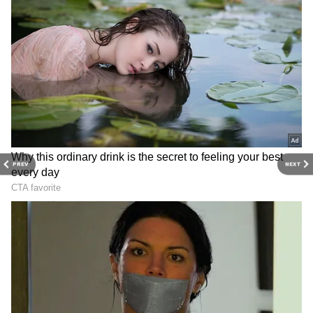
எண்ணெய் பலகாரங்களுக்கு முழுசா டாட்டா
சொல்லிட்டாங்க. சத்துக்கள் நிறைஞ்ச,
வீட்டுல சமைச்ச சாப்பாடுதான் அவங்க
டயட்ல முக்கியம். அதிக மசாலா, செயற்கை
பொருட்களைத் தவிர்த்து, சிம்பிளான
உணவு முறையை ஃபாலோ பண்றது
சருமத்தோட இயற்கையான பொலிவை
மெயின்டெய்ன் பண்ண உதவுது.
PREV
NEXT