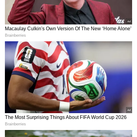
2
6
Image Credit :
Instagram
த்ரிஷா சொல்லும் சீக்ரெட்
'நம்ம என்ன சாப்பிடுறோமோ அதுதான்
நம்ம முகத்துல தெரியும்'னு த்ரிஷா
உறுதியா நம்புறாங்க. அதனால, ஜங்க் ஃபுட்,