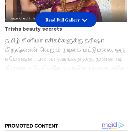
Image Credit :
Instagram
Read Full Gallery
Trisha beauty secrets
தமிழ் சினிமா ரசிகர்களுக்கு த்ரிஷா
கிருஷ்ணன் வெறும் நடிகை மட்டுமல்ல, ஒரு
எமோஷன். பல வருஷங்களுக்கு முன்னாடி
'மௌனம் பேசியதே' படத்தில் பார்த்த அதே
துடிப்பும், பளபளப்பும் இன்னைக்கும்
அவங்ககிட்ட இருக்கு. கடந்த மே 4-ஆம்
தேதி, த்ரிஷா தன்னோட 43-வது
பிறந்தநாளை கொண்டாடினார். ஆனா,
அவங்க தோற்றத்துல எந்த மாற்றமும்
இல்லாதது ரசிகர்களை