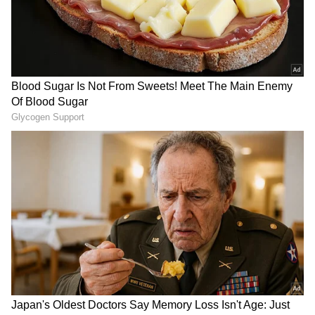
எஸ். வினோத் குமார் தயாரிக்கிற 14-வது
படம் இது.