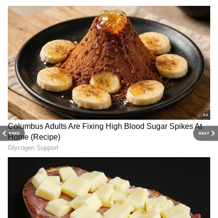
நடிகர் ஆர்யா நடிச்ச 'அனந்தன் காடு' படம்
ஜூன் 25-ஆம் தேதி ரிலீஸ் ஆகப்போகுது.
இது இல்லாம, ஷாஜி கைலாஸ் - ஜோஜு
ஜார்ஜ் கூட்டணியோட 'வரவு' படமும் ஜூன்
மாசத்துலதான் ரிலீஸ். இப்போ 'அனந்தன்
காடு' படத்தைப் பத்தி கொஞ்சம் விரிவாப்
பார்க்கலாம். பலராலும் பாராட்டப்பட்ட
'டியான்' படத்துக்குப் பிறகு, முரளி கோபி
PREV
NEXT
கதை எழுத, ஜி.என். கிருஷ்ணகுமார் இந்தப்
படத்தை இயக்கியிருக்கார். நம்ம தமிழ்
நடிகர் ஆர்யாதான் இதுல ஹீரோ. ஒரு தமிழ்
பேசும் கதாபாத்திரத்துல அவர் நடிக்கிறார்.
சூப்பர்ஹிட்டான ‘மார்க் ஆண்டனி’
படத்துக்குப் பிறகு, மினிஸ்டுடியோ சார்பா