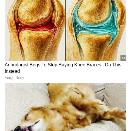
ஜூன் 5-ஆம் தேதி வருது. இதை அபினவ்
சுந்தர் நாயக் இயக்கியிருக்கார். அதே ஜூன்
5-ஆம் தேதி, ரொம்ப நாள் கழிச்சு
ஜெயராமும் ஊர்வசியும் சேர்ந்து நடிச்ச
'பரிமளா & கோ' தமிழ் படமும், 'ஸ்கேரி மூவி'
என்ற ஆங்கிலப் படமும் ரிலீஸ் ஆகுது.
சமந்தா நடித்த மா இண்டி பங்காரம் படமும்
வருகிற ஜூன் 19ந் தேதி ரிலீஸ் ஆகிறது.
ஏசியாநெட் தமிழ்-ஐ உங்கள் முதன்மைத்
தேர்வாக்குங்கள்