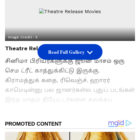
Image Credit :
X
Theatre Release Movies
Read Full Gallery
சினிமா பிரியர்களுக்கு ஜூன் மாசம் ஒரு
செம ட்ரீட் காத்துக்கிட்டு இருக்கு.
கிராமத்துக் கதை, ரிவெஞ்ச், ஹாரர்
காமெடின்னு பல ஜானர்கள்ல புதுப் படங்கள்
இந்த மாதம் தியேட்டர்களை கலக்கப்
போகுது. முதல்ல, தெலுங்கு நடிகர் ராம்
சரண் நடிச்ச 'பெத்தி' படம் ஜூன் 4-ஆம்
தேதி ரிலீஸ் ஆகுது. அடுத்து, நஸ்லென்
ஹீரோவா நடிச்ச 'மோலிவுட் டைம்ஸ்' படம்