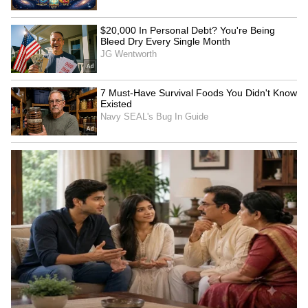
'காந்தாரா' படத்தோட இரண்டு
பாகங்களுக்கும் மியூசிக் போட்ட பி.
அஜனீஷ் லோக்நாத், இந்தப் படம் மூலமா
முதல் முறையா மலையாள சினிமாவுக்கு
வர்றார். படத்துல பெரிய நட்சத்திரப்
பட்டாளமே இருக்கு. இந்திரன்ஸ், முரளி
கோபி, 'புஷ்பா' புகழ் சுனில், அப்பானி சரத்,
நிகிலா விமல், தேவ் மோகன், சாகர் சூர்யா,
ரெஜினா கசெண்ட்ரா, சாந்தி பாலச்சந்திரன்,
அஜய், கன்னட நடிகர் அச்யுத் குமார்னு
நிறைய பேர் நடிச்சிருக்காங்க. தமிழ்,
மலையாளம்னு ரெண்டு மொழிகள்ல வர்ற
இந்த பிரம்மாண்ட பட்ஜெட் படத்துல, பல
மொழி நடிகர்களும் ஒண்ணா
சேர்ந்திருக்காங்க.