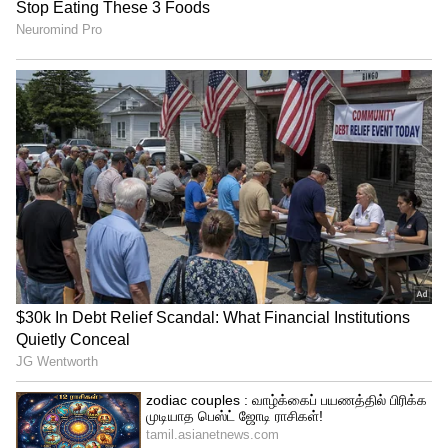
3
4
Image Credit :
Facebook
பான் இந்தியா ரிலீஸ்
இன்னொரு ஸ்பெஷல் என்னன்னா,