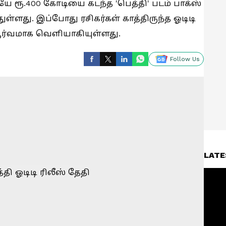
ேயே ரூ.400 கோடியை கடந்த 'பெத்தி' படம் பாக்ஸ்
்ளது. இப்போது ரசிகர்கள் காத்திருந்த ஓடிடி
பூர்வமாக வெளியாகியுள்ளது.
Follow Us
LATE