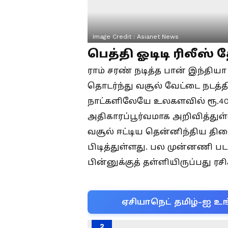
Image Credit :
Asianet News
பெத்தி ஓடிடி ரிலீஸ் 
ராம் சரண் நடித்த பான் இந்திய
தொடர்ந்து வசூல் வேட்டை நடத்த
நாட்களிலேயே உலகளவில் ரூ.40
அதிகாரப்பூர்வமாக அறிவித்துள
வசூல் ஈட்டிய தென்னிந்திய திர
பிடித்துள்ளது. பல முன்னணி ப
பின்னுக்குத் தள்ளியிருப்பது 
ஏசியாநெட் தமிழ்-ஐ உங
2