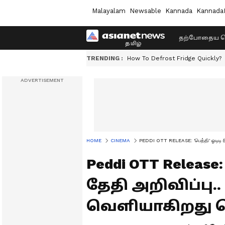
Malayalam
Newsable
Kannada
Kannada
தற்போதைய ச
TRENDING :
How To Defrost Fridge Quickly?
HOME
CINEMA
PEDDI OTT RELEASE: 'பெத்தி' ஓடிடி ரி
Peddi OTT Release:
தேதி அறிவிப்பு..
வெளியாகிறது த