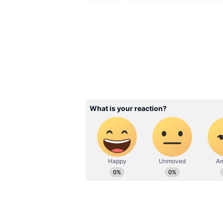
வெங்கட் சதீஷ் கிலாரு தயாரித்துள
ரைட்டிங்ஸ் இணைந்து வழங்கியுள
தமிழ், தெலுங்கு, கன்னடம், மல
மொழிகளில் வெளியிடப்பட்டது. த
ஸ்டுடியோஸ் வெளியீட்டை கவனி
அடேங்கப்பா! ரம்பாவுக்கு ரூ.
வளர்ச்சியின் பின்னணி!
Related Articles
Jananayagan Censor:
விஜய்யின் 'ஜனநா
படத்துக்கு 'A'
சர்டிஃபிகேட்டா? பரவ
வதந்தியின் உண்