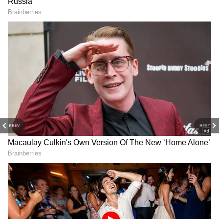
Image Credit :
Facebook
சிந்து பைரவி பாடல் ரகசியம்
இப்படத்தின் இசைக்காக இசைஞானி
இளையராஜா
மிகுந்த உழைப்பை
செலுத்தியிருந்தார். வழக்கமாக எந்தப்
படத்திற்கும் இசையமைக்கும் போது
காட்டும் ஈடுபாட்டை விட, சிந்து பைரவி
அவருக்கு தனித்துவமான சவால்களை
PREV
NEXT
ஏற்படுத்தியதாக கூறப்படுகிறது. படத்தில்
இடம்பெறும் ஒரு முக்கியமான காட்சியில்,
கர்நாடக இசைக் கீர்த்தனையை பாடும்
கதாபாத்திரத்திடம், பொதுமக்களும் எளிதில்
ரசிக்கும் வகையில் தமிழில் நாட்டுப்புற
இசை பாட முடியாதா என கேள்வி