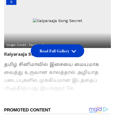
5
Image Credit :
Facebook
Read Full Gallery
Ilaiyaraaja Song Secret
தமிழ் சினிமாவில் இசையை மையமாக
வைத்து உருவான காலத்தால் அழியாத
படைப்புகளில் முக்கியமான இடத்தைப்
பிடித்திருப்பது இயக்குநர் கே.
பாலச்சந்தரின் சிந்து பைரவி. 1985-ஆம்
ஆண்டு வெளியான இந்த திரைப்படம் கதை,
நடிப்பு மட்டுமல்லாமல் அதன் அற்புதமான