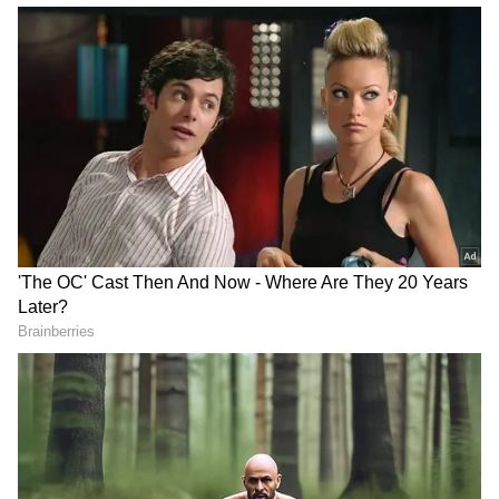
இசைக்காகவும் ரசிகர்களின் மனதில்
நீங்காத இடத்தைப் பெற்றது. சிவக்குமார்,
சுஹாசினி, சுலோச்சனா, ஜனகராஜ்
உள்ளிட்ட பலர் நடித்திருந்த இந்த
திரைப்படம் வசூல் ரீதியாகவும், விமர்சன
ரீதியாகவும் பெரிய வெற்றியைப் பதிவு
செய்தது. குறிப்பாக படத்தில்
இடம்பெற்றிருந்த பாடல்கள் இன்றும் இசை
ரசிகர்களால் ரசிக்கப்பட்டு வருகின்றன.
ஏசியாநெட் தமிழ்-ஐ உங்கள் முதன்மைத்
தேர்வாக்குங்கள்