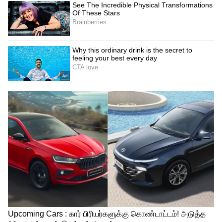
Image Credit :
Facebook
இளையராஜாவுக்கு சவால்
இந்தப் பாடலை உருவாக்கும் போது,
முன்னதாக ஒலிக்கும் தியாகராஜரின்
கீர்த்தனைக்குப் பொருந்தும் வகையில்,
அதே இசைத் தன்மையை இழக்காமல்
நாட்டுப்புற இசை வடிவத்தை இணைப்பது
எப்படி என்ற சிந்தனையில்
இளையராஜா
நீண்ட நேரம் ஈடுபட்டிருந்தாராம். அப்போது
இசை தொடர்பான ஒரு நூலைப் படித்துக்
கொண்டிருந்தபோது, அந்த பாடலுக்கான
இசை அடித்தளத்தை அமைக்க உதவும்