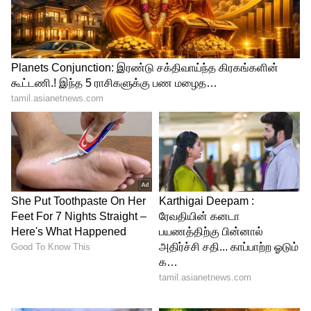
4
5
Image Credit :
Our Own
கிளைம் செய்யும் நடைமுறை எளிது
இறப்புச் சான்றிதழ், வங்கி விவரங்கள்,
ஆதார் உள்ளிட்ட அடிப்படை
ஆவணங்களுடன் படிவம் 5IF ஆவணங்கள்
சமர்ப்பிக்கப்பட வேண்டும். தற்போது UAN
போர்டல் மூலமாக ஆன்லைனிலும்
விண்ணப்பிக்கும் வசதி