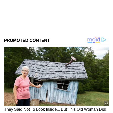
அவரது குடும்பம் உடனடி நிதி நெருக்கடியில்
சிக்காமல் இருக்கவே இந்த திட்டம்
உருவாக்கப்பட்டது. இதில் முக்கியமான
விஷயம், இதற்கான பிரீமியத்தை ஊழியர்
செலுத்த வேண்டிய அவசியமே இல்லை.
ஏசியாநெட் தமிழ்-ஐ உங்கள் முதன்மைத்
தேர்வாக்குங்கள்