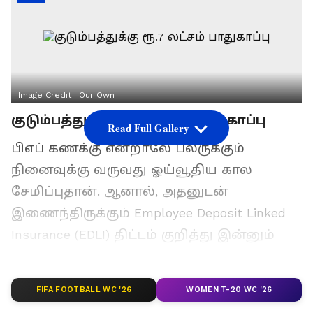
Image Credit :
Our Own
குடும்பத்துக்கு ரூ.7 லட்சம் பாதுகாப்பு
Read Full Gallery
பிஎப் கணக்கு என்றாலே பலருக்கும்
நினைவுக்கு வருவது ஓய்வூதிய கால
சேமிப்புதான். ஆனால், அதனுடன்
இணைந்திருக்கும் Employee Deposit Linked
Insurance (EDLI) திட்டம் குறித்து இன்னும்
ஏராளமான ஊழியர்களுக்கு விழிப்புணர்வு
இல்லை. வேலையில் இருக்கும் போது
FIFA FOOTBALL WC '26
WOMEN T-20 WC '26
எதிர்பாராத விதமாக ஊழியர் உயிரிழந்தார்,