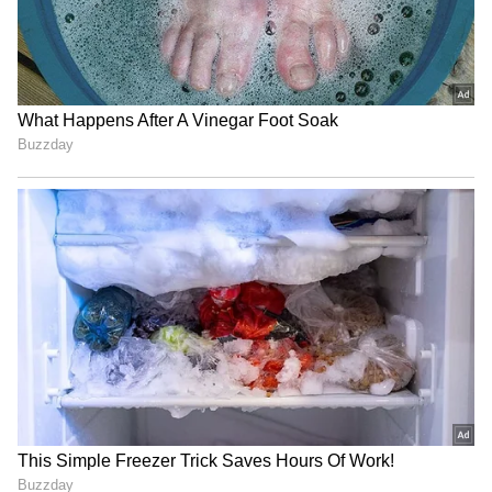
Sleeper Coach: வெயிட்டிங் லிஸ்ட் டிக்கெட்
இருந்தால் ஸ்லீப்பர் கோச்சில்
செல்லலாமா? ரயில்வே விளக்கம்
3
5
Image Credit :
Our Own
யாருக்கெல்லாம் இந்த பலன் கிடைக்கும்?
பிஎப் பிடித்தம் செய்யப்படும்
நிறுவனங்களில் பணிபுரியும் தகுதியான
ஊழியர்கள் அனைவரும் தானாகவே EDLI
திட்டத்தின் கீழ் வருவார்கள். சம்பள அளவு