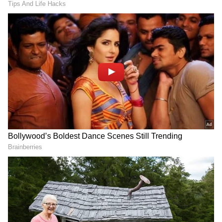
2
5
Image Credit :
Our Own
ரூ.2.5 லட்சம் முதல் ரூ.7 லட்சம் வரை
பாதுகாப்பு
EDLI திட்டத்தின் கீழ் குறைந்தபட்சமாக ரூ.2.5
லட்சமும், அதிகபட்சமாக ரூ.7 லட்சமும்