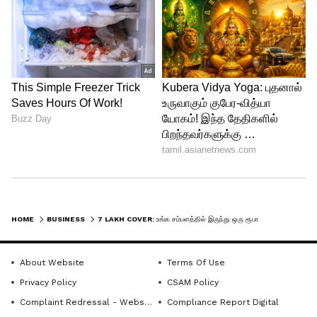
அறிமுகப்படுத்தப்பட்டுள்ளது. அனைத்து
ஆவணங்களும் சரியாக இருந்தால்,
பொதுவாக 30 நாட்களுக்குள் தொகை
வழங்கப்படும்.
5
5
HOME
BUSINESS
7 LAKH COVER: உங்க சம்பளத்தில் இருந்து ஒரு ரூபாயும் பிடிக்க மாட்டாங்க.. ஆனா குடும்பத்துக்கு ரூ.7 லட்சம் கிடைக்கும்!
Image Credit :
Our Own
About Website
Terms Of Use
அதிகம் நடக்கும் தவறு இதுதான்
Privacy Policy
CSAM Policy
பிஎப் கணக்கில் நாமினி விவரங்களை
Complaint Redressal - Website
Compliance Report Digital