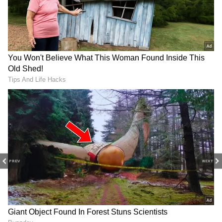
குடும்பத்துக்கு கிடைக்கும். இறப்பதற்கு
முந்தைய 12 மாதங்களின் சராசரி
சம்பளத்தின் அடிப்படையில் இந்த தொகை
கணக்கிடப்படுகிறது. கணக்குப்படி அதிக
தொகை வந்தாலும், தற்போதைய உச்ச
வரம்பு ரூ.7 லட்சமாகவே
நிர்ணயிக்கப்பட்டுள்ளது.
PREV
NEXT