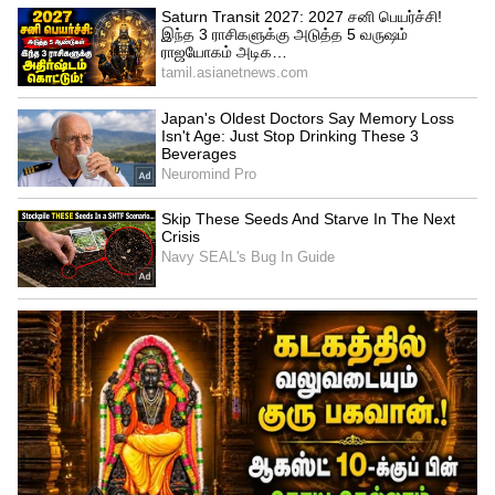
அகவிலைப்படி தொடர்பாக மத்திய அரசு
கடுமையான நிலைப்பாட்டை எடுத்துள்ளது.
நாடாளுமன்றத்தில் பல நாடாளுமன்ற
உறுப்பினர்கள், நிலுவையிலிருக்கும்
அகவிலைப்படியை வழங்க எந்த திட்டமும்
இல்லை என்று கூறியுள்ளனர். ஆனால்
விரைவில் மத்திய அரசு ஊழியர்களுக்கு
நல்ல செய்தி கிடைக்கக்கூடும்.
5
9