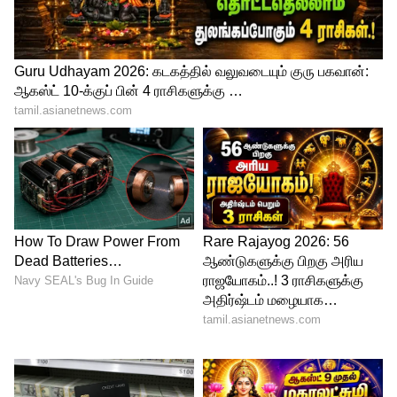
Dearness Allowance
சமீபத்தில் எட்டாவது ஊதியக் குழு
அமைக்கக் கோரி மத்திய அரசு ஊழியர்கள்
கோரிக்கை விடுத்துள்ளனர். சமீபத்தில்
மத்திய அரசு மற்றும் ஊழியர்
பிரதிநிதிகளுடன் ஒரு கூட்டம் நடைபெற்றது.