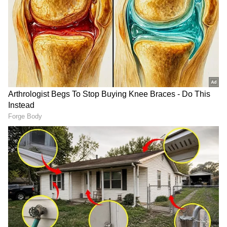
Salary hike
கோவிட் காலத்தில் நிலுவையிலிருக்கும் 18
மாத அகவிலைப்படி கோரிக்கையை மத்திய
அரசு ஊழியர்கள் பலமுறை
எழுப்பியுள்ளனர். நிலுவையிலிருக்கும்
அகவிலைப்படியை வழங்க மத்திய அரசு
ஊழியர்கள் மோடி அரசிடம் பலமுறை மனு
அளித்துள்ளனர்.