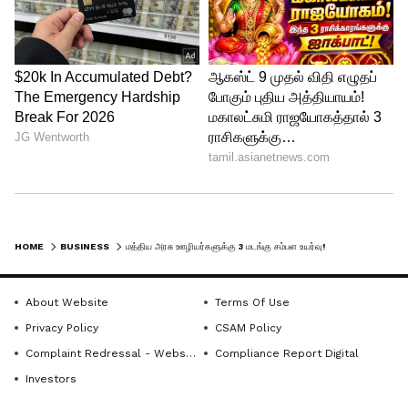
6
9
HOME
BUSINESS
மத்திய அரசு ஊழியர்களுக்கு 3 மடங்கு சம்பள உயர்வு!
About Website
Terms Of Use
Eighth Pay Commission
Privacy Policy
CSAM Policy
கூட்டத்திற்குப் பிறகு, தேசிய ஆலோசனைக்
Complaint Redressal - Website
Compliance Report Digital
குழுவின் செயலாளர் சிவ கோபால் மிஸ்ரா,
Investors
பொருத்தக் காரணியை உயர்த்த வேண்டும்