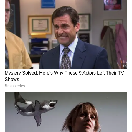
வகிக்கின்றன. புதுச்சேரி மற்றும் தமிழ்நாடு
ஆகிய மாநிலங்களில் பெண்களுக்கான
மாதாந்திர உதவித்தொகையை ரூ.2,500 ஆக
வழங்குவது மற்றும் உயர்த்துவது குறித்த
அதிகாரப்பூர்வ அறிவிப்புகள் மற்றும்
எதிர்பார்ப்புகள் தற்சமயம் பெண்கள்
மத்தியில் பெரும் மகிழ்ச்சியை
ஏற்படுத்தியுள்ளன. ஜூன் 15 ஆம் தேதிக்கு
பிறகு இது குறித்த முக்கிய அறிவிப்புகள்
வெளியாகும் என எதிர்பார்க்கப்படும்
நிலையில், மகளிர் உரிமை தொகையை
உடனை பெற என்ன செய்ய வேண்டும்
என்பதை இப்போது பார்ப்போம்.
ஏசியாநெட் தமிழ்-ஐ உங்கள் முதன்மைத்