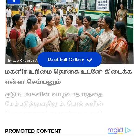
6
Read Full Gallery
Image Credit :
AI
மகளிர் உரிமை தொகை உடனே கிடைக்க
என்ன செய்யனும்
குடும்பங்களின் வாழ்வாதாரத்தை
மேம்படுத்துவதிலும், பெண்களின்
பொருளாதாரச் சுயசார்பை உறுதி
செய்வதிலும் மகளிர் உதவித்தொகை
திட்டங்கள் மிக முக்கியப் பங்கு