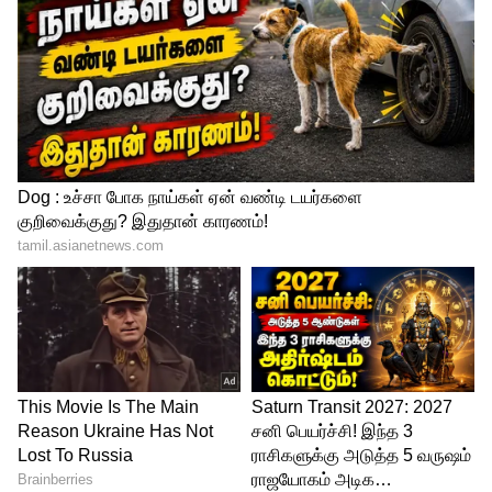
Related Articles
Business: உங்களை கோடீஸ்வரன்
ஆக்கும் 5 பிஸ்னஸ் ஐடியாக்கள்.! மாதம்
ரூ.50,000 சம்பாதிக்கலாம் ஜாலியா.!
Zero Investment Business: முதலீடு
இல்லாமல் மாதம் ரூ.50,000
சம்பாதிக்கலாம்.! வீட்டிலிருந்தே
வருமானம் தரும் 3 டிஜிட்டல் தொழில்கள்!
3
6