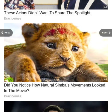
Image Credit :
Asianet News
PREV
NEXT
திட்டத்தின் பின்னணி மற்றும்
தற்போதைய நிலை
புதுச்சேரி அரசு நடவடிக்கை
புதுச்சேரி முதலமைச்சர் ரங்கசாமி
அவர்களின் தலைமையிலான அரசு,
வறுமைக் கோட்டிற்குக் கீழ் (BPL) உள்ள
குடும்பத் தலைவிகளுக்கான மாதாந்திர
உதவித்தொகையை ரூ.1,000 இலிருந்து
ரூ.2,500 ஆக உயர்த்தி பட்ஜெட்டில்