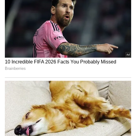
அறிவித்தது. இத்திட்டத்திற்கான அரசாங்கக்
கோப்பிற்குத் துணைநிலை ஆளுநரின்
அதிகாரப்பூர்வ ஒப்புதலும் கிடைத்துள்ளது.
இதன் மூலம் புதுச்சேரியில் உள்ள சுமார்
64,000-க்கும் மேற்பட்ட பெண்கள்
நேரடியாகப் பயனடைந்து வருகின்றனர்.
தமிழ்நாடு நிலைமை
தமிழகத்தில் தற்போது தகுதியான
பெண்களுக்கு "கலைஞர் மகளிர் உரிமைத்
தொகை" திட்டத்தின் கீழ் மாதம் ரூ.1,000
வழங்கப்பட்டு வருகிறது. தற்போதைய அரசு,
இத்தொகையை தேர்தல் வாக்குறுதியின்படி
ரூ.2,500 ஆக உயர்த்துவது குறித்து தீவிர