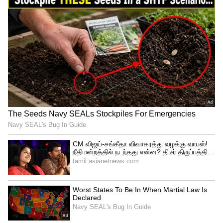
பரவல் அதிகம் இருந்ததன் காரணமாக
இதுபோன்ற புரமோஷன் பணிகளுக்காக
யாரும் பிக்பாஸ் வீட்டுக்குள்
அனுப்பப்படவில்லை. இந்நிலையில்,
தற்போது நடிகை அஞ்சலி, தான் நடித்துள்ள
ஃபால் (Fall) எனும் வெப் தொடரை புரமோட்
செய்வதற்காக பிக்பாஸ் வீட்டுக்குள்
சென்றுள்ளார். இந்த வெப் தொடர் வருகிற
டிசம்பர் 9-ந் தேதி டிஸ்னி ப்ளஸ் ஹாட்ஸ்டார்
ஓடிடி தளத்தில் வெளியாக உள்ளதால்,
இன்று அல்லது நாளைக்குள் அஞ்சலி
பிக்பாஸ் வீட்டிற்குள் சென்ற காட்சிகள்
ஒளிபரப்பாகும் என எதிர்பார்க்கப்படுகிறது.
இதையும் படியுங்கள்...
என் கணவன் ஒரு