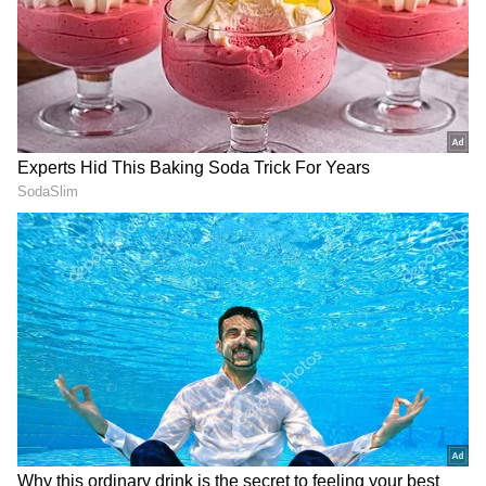
ஆகிய ஆறு போட்டியாளர்களின் பெயர்கள்
உள்ளனர். இவர்களில் இருந்து தான்
இரண்டு பேர் எலிமினேட் செய்யப்பட
உள்ளனர். இது ஒரு புறம் இருக்க 50
நாட்களை கடந்தும் ஒரு வைல்டு கார்டு
போட்டியாளர்க் கூட பிக்பாஸ் வீட்டுக்குள்
அனுப்பப்படாதது பலருக்கு வியப்பை
ஏற்படுத்தி உள்ளது.
இதையும் படியுங்கள்...
கொலை மிரட்டல்
புகார்... நடிகை பார்வதி நாயரின்
முன்னாள் உதவியாளரை அதிரடியாக
கைது செய்தது போலீஸ்
ஏசியாநெட் தமிழ்-ஐ உங்கள் முதன்மைத்