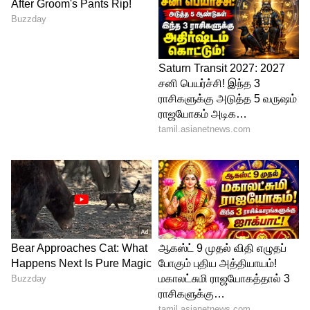
LATEST VIDEOS
ABOUT THE AUTHOR
Ganesh A
GA
இவர் பொறியியல் பட்டதாரி. செய்தி எழுதுவதில் 7
ஆண்டுகளுக்கும் மேலான அனுபவம் உள்ளவர்.
இவர் கடந்த 3 ஆண்டுகளாக ஏசியாநெட் நியூஸ்
தமிழில் சப்-எடிட்டராக பணியாற்றி வருகிறார்.
பிக் பாஸ் (தமிழ்)
டிஜிட்டல் மீடியா பற்றி நன்கு அறிந்தவர் மற்றும்
அதில் அனுபவமும் பெற்றவர். சினிமா மற்றும்