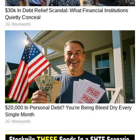
3
3
கடந்த இரண்டு ஆண்டுகளாக கொரோனா