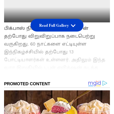
Read Full Gallery
பிக்பாஸ் நிகழ்ச்சியின் 6-வது சீசன்
தற்போது விறுவிறுப்பாக நடைபெற்று
வருகிறது. 60 நாட்களை எட்டியுள்ள
இந்நிகழ்ச்சியில் தற்போது 13
போட்டியாளர்கள் உள்ளனர். அதிலும் இந்த
வார இறுதியில் டபுள் எவிக்‌ஷன் நடக்க
இருப்பதாக நடிகர் கமல்ஹாசன்
அறிவித்துள்ளதால், போட்டியாளர்கள்
கலக்கத்தில் உள்ளனர்.
இந்த வார நாமினேஷன் லிஸ்ட்டில் அசீம்,
ஜனனி, ஏடிகே, ராம், ஆயிஷா, கதிரவன்