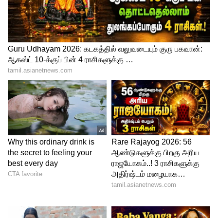
₹3.35 லட்சம் வரை தள்ளுபடி..
Automatic Cars: கியர் மாத்த
தேவையில்லை! செம மைலேஜ்! ரூ.10
லட்சத்துக்குள் டாப் 5 ஆட்டோமேட்டிக்
கார்கள்!
3
4
Image Credit :
Asianet News
இந்த கரின் பெர்ஃபார்மன்ஸ் எப்படி
இருக்கு?
இந்த கார் நகர்ப்புற மற்றும் நீண்ட தூர