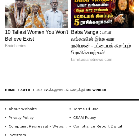
பயணங்களுக்கு ஏற்றது. இது 136hp
பவரையும், 200Nm டார்க்கையும்
வெளிப்படுத்துகிறது. இதில் ஏரோகிளிட்
(AeroGlide) என்ற நவீன வடிவமைப்பு
உள்ளது. பிசினஸ் கிளாஸ் அம்சங்களுடன்,
135 டிகிரி சாயக்கூடிய இருக்கைகள் மற்றும்
15.6 இன்ச் டச் டிஸ்ப்ளேவும் இதில்
கொடுக்கப்பட்டுள்ளது.
HOME
AUTO
டாடா EV-க்களுக்கே டஃப் கொடுக்கும் MG WINDSOR! 75,000 பேர் வாங்கிய 'ABC' காரில் அப்படி என்ன ஸ்பெஷல்?
About Website
Terms Of Use
Privacy Policy
CSAM Policy
Complaint Redressal - Website
Compliance Report Digital
Investors