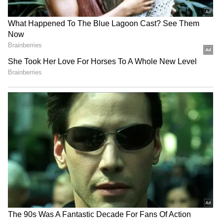
தோற்றம் இரண்டையும் ஒருங்கே
வழங்குகிறது. இதன் விலை A செக்மென்ட்,
வடிவமைப்பு B செக்மென்ட், இடவசதி C
செக்மென்ட் என்பதால் இதை 'ABC கார்'
என்றும் அழைக்கிறார்கள்.
இதையும் படிங்க:
ஆபர் விலையில் Revolt
RVX எலெக்ட்ரிக் பைக்!:
https://tamil.asianetnews.com/gallery/auto/re
volt-rvx-electric-bike-launched-check-price-
160-km-range-features-and-special-offers-
d49q7km