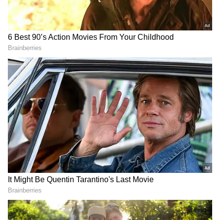
2
4
Image Credit :
Asianet News
449 கி.மீ வரை அசத்தல் ரேஞ்ச்