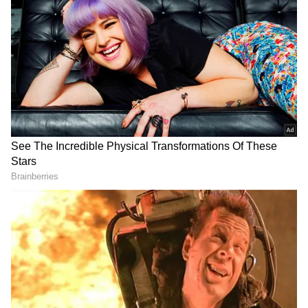
கிடைக்கும் ஒரு பெரிய EV கார் ஆகும்.
இதில் அதிக இடவசதி இருப்பதால், பயணம்
மிகவும் வசதியாக இருக்கும். இதன் விலை
ரூ.9.99 லட்சத்தில் இருந்து தொடங்குகிறது.
பேட்டரி சந்தா முறையிலும் இந்த காரை
வாங்கலாம்.
ஏசியாநெட் தமிழ்-ஐ உங்கள் முதன்மைத்
தேர்வாக்குங்கள்