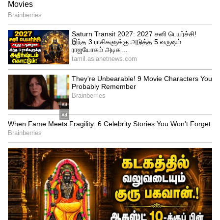
Related Articles
Tata EV Discounts: டாடா EV வாங்க இது
தான் ரைட் டைம்.. ஒவ்வொரு காருக்கும்