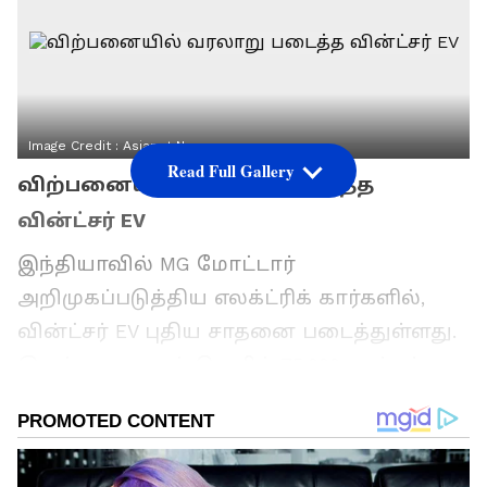
Image Credit :
Asianet News
Read Full Gallery
விற்பனையில் வரலாறு படைத்த
வின்ட்சர் EV
இந்தியாவில் MG மோட்டார்
அறிமுகப்படுத்திய எலக்ட்ரிக் கார்களில்,
வின்ட்சர் EV புதிய சாதனை படைத்துள்ளது.
இரண்டரை ஆண்டுகளில் 75,000 கார்கள்
விற்பனையாகியுள்ளன. இந்த ஆண்டு
மட்டும் 19,000 கார்கள் விற்பனையாகி
உள்ளன. இது குறைந்த விலையில்