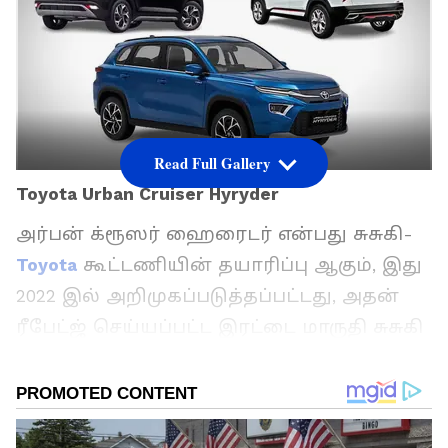
Read Full Gallery
Toyota Urban Cruiser Hyryder
அர்பன் க்ரூஸர் ஹைரைடர் என்பது சுசுகி-
Toyota
கூட்டணியின் தயாரிப்பு ஆகும், இது
2022 இல் அறிமுகப்படுத்தப்பட்டது, அதன்
ரீபேட்ஜ் செய்யப்பட்ட இரட்டை மாருதி சுசுகி
கிராண்ட் விட்டாராவுடன். இந்திய
சந்தையில் ரூ.11.14 லட்சம் முதல் ரூ.17.54
லட்சம் (எக்ஸ்-ஷோரூம்) வரையிலான