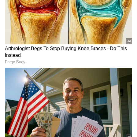
2
4
Toyota Urban Cruiser Hyryder
எஸ்யூவியின் அம்சங்கள் பட்டியலில் 9 இன்ச்
இன்ஃபோடெயின்மென்ட் ஸ்கிரீன், 7 இன்ச்
டிஜிட்டல் இன்ஸ்ட்ரூமென்ட் கிளஸ்டர், ஹெட்