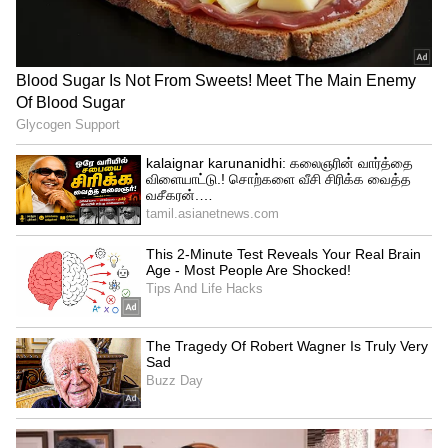
Toyota Urban Cruiser Hyryder
அர்பன் க்ரூஸர் ஹைரைடரில் 102 பிஎச்பி
மற்றும் 137 என்எம் டார்க்கை உருவாக்கும் 1.5
லிட்டர் மைல்ட்-ஹைப்ரிட் பெட்ரோல்
எஞ்சின், அதே இன்ஜினின் சிஎன்ஜி
வழித்தோன்றல் அல்லது 1.5 லிட்டர்
பெட்ரோல் எஞ்சினுடன் இணைக்கும்
வலுவான ஹைப்ரிட் பவர்டிரெய்ன்
ஆகியவற்றைக் கொண்டிருக்கலாம்.
மின்சார மோட்டார். வலுவான ஹைபிரிட்
பவர்டிரெய்ன் 91 பிஎச்பி மற்றும் 122 என்எம்
டார்க்கை உற்பத்தி செய்யும் திறன்
கொண்டது. மைல்ட்-ஹைப்ரிட் பெட்ரோல்