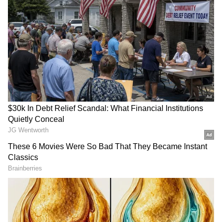
விலையில், இந்த வாகனம் தொடர்ச்சியான
பெட்ரோல் மற்றும் வலுவான ஹைப்ரிட்
பவர்டிரெய்ன் விருப்பங்களுடன்
வழங்கப்படுகிறது.
ஏசியாநெட் தமிழ்-ஐ உங்கள் முதன்மைத்
தேர்வாக்குங்கள்