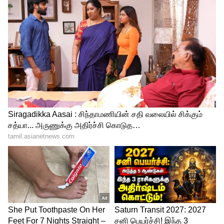
எஞ்சினுடன் கூடிய டிரான்ஸ்மிஷன்
விருப்பங்களில் மேனுவலாக 5 ஸ்பீடு
அல்லது ஆறு வேக தானியங்கி கியர்பாக்ஸ்
ஆகியவை அடங்கும்.