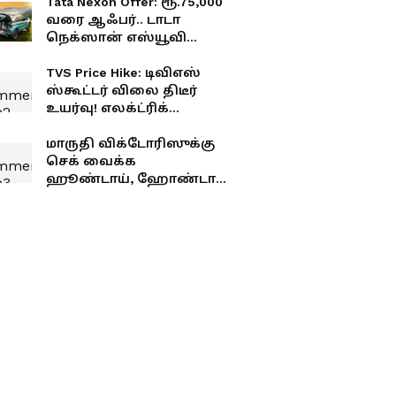
Tata Nexon Offer: ரூ.75,000
வரை ஆஃபர்.. டாடா
நெக்ஸான் எஸ்யூவி
வாங்க சூப்பர் சான்ஸ்!
TVS Price Hike: டிவிஎஸ்
ஸ்கூட்டர் விலை திடீர்
உயர்வு! எலக்ட்ரிக்
ஸ்கூட்டர் வாங்க
திட்டமிட்டவர்களுக்கு
மாருதி விக்டோரிஸுக்கு
அதிர்ச்சி
செக் வைக்க
ஹூண்டாய், ஹோண்டா,
ரெனால்ட் களமிறக்கும் 3
புதிய SUV-கள்!