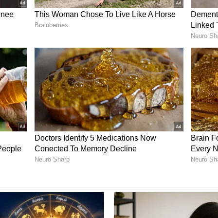
os)
 வரவான சிரோஸ், இடவசதிக்காக (Space) பெயர்
ருப்பதோடு, மேலேயும் பெரிய கண்ணாடி கூரை
கம் தான். அதனை இந்த கார் வழங்குகிறது.
். இந்த காரின் எச்டிகே+ (HTK+) மாடலில்
கிறது. இதில் ஆட்டோமேட்டிக் கிளைமேட்
களும் ஏராளம் உள்ளன.
XUV 3XO)
ட் எஸ்யூவி பிரிவில் மிகப்பெரிய புரட்சியை
 அறிமுகம் செய்யப்பட்ட ரெவ் எக்ஸ் (RevX) சீரிஸ்
ஃப் (Skyroof) வசதியைக் கொண்டு வந்தது.
.17 லட்சம். இதில் வழங்கப்பட்டுள்ள 'ஸ்கைரூஃப்'
ு என மஹிந்திரா கூறுகிறது. இந்த மாடலில்