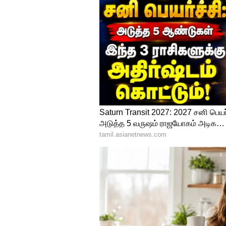
லெவல் 2 ADAS வசதியும் உண்டு எ
4
5