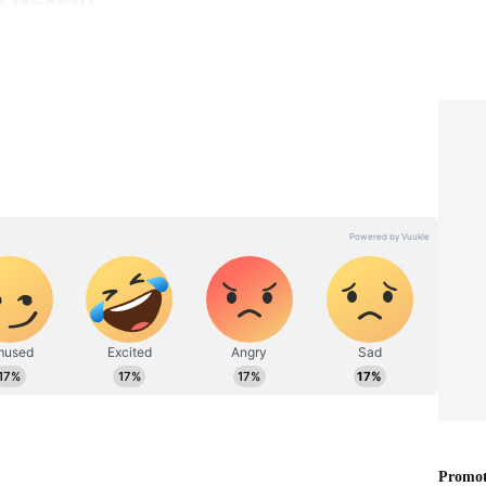
்ரூஃப் வசதியுடன் கிடைக்கும் மிக மலிவான
ா நிறுவனம் நெக்ஸானில் ப்யூர் பிளஸ் பிஎஸ்
்ட்டை அறிமுகம் செய்துள்ளது. இந்த காரின்
9 லட்சம் ஆகும். 5-ஸ்டார் பாதுகாப்பு தரவரிசை
ையில் பனோராமிக் சன்ரூஃப் கிடைப்பது ஒரு
ல்ல வேண்டும்.
ு
Electric Cars: 10 ஆண்டுகள்
் தரும்
பேட்டரி வாரண்டி..
ட்ரிக்
மிரளவிடும் டாப் 5
்
எலெக்ட்ரிக் கார்கள்.. முழு
லிஸ்ட் இதோ!