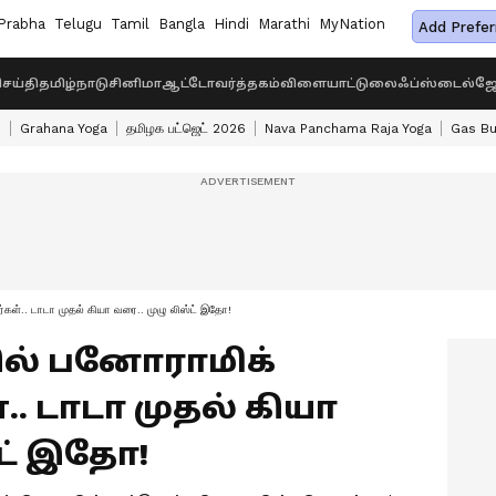
Prabha
Telugu
Tamil
Bangla
Hindi
Marathi
MyNation
Add Prefer
ெய்தி
தமிழ்நாடு
சினிமா
ஆட்டோ
வர்த்தகம்
விளையாட்டு
லைஃப்ஸ்டைல்
ஜோ
s
Grahana Yoga
தமிழக பட்ஜெட் 2026
Nava Panchama Raja Yoga
Gas Bu
ர்கள்.. டாடா முதல் கியா வரை.. முழு லிஸ்ட் இதோ!
ில் பனோராமிக்
.. டாடா முதல் கியா
்ட் இதோ!