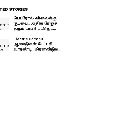
TED STORIES
பெட்ரோல் விலைக்கு
குட்பை.. அதிக ரேஞ்ச்
தரும் டாப் 5 பட்ஜெட்
எலெக்ட்ரிக் கார்கள்.. முழு
லிஸ்ட் இதோ!
Electric Cars: 10
ஆண்டுகள் பேட்டரி
வாரண்டி.. மிரளவிடும்
டாப் 5 எலெக்ட்ரிக்
கார்கள்.. முழு லிஸ்ட்
இதோ!