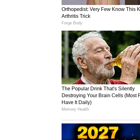
Image Credit :
Google
கியா சிரோஸ் (Kia Syr
கியா நிறுவனத்தின் சமீபத்திய
பெற்றது. கேபின் பெரியதாக இ
இருந்தால் அந்த பயணமே தனி சு
இதன் விலை ரூ.10.74 லட்சம் ஆகும
இருந்தே சன்ரூஃப் வசதி கிடைக்
கண்ட்ரோல் போன்ற நவீன வசதி
மஹிந்திரா XUV 3XO (Mahindra 
மஹிந்திரா XUV 3XOசப்-காம்பாக்
ஏற்படுத்திய மாடல் ஆகும். 2025ல்
மூலம் மஹிந்திரா இதில் ஸ்கைரூ
இந்த மாடலின் விலை சுமார் ரூ.11
தனது பிரிவிலேயே மிகப்பெரியத