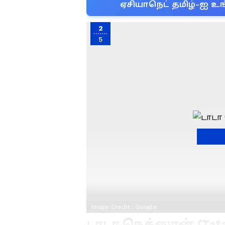
ஏசியாநெட் தமிழ்-ஐ உங
2
5
Image Credit :
Google
டாடா நெக்ஸான் (Tata