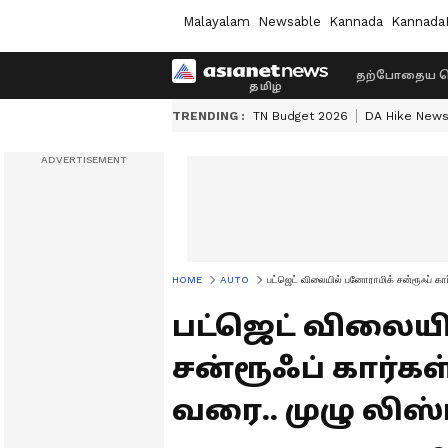
Malayalam
Newsable
Kannada
Kannada
தற்போதைய ச
TRENDING :
TN Budget 2026
DA Hike New
HOME
AUTO
பட்ஜெட் விலையில் பனோராமிக் சன்ரூஃப் கா
பட்ஜெட் விலைய
சன்ரூஃப் கார்கள்
வரை.. முழு லிஸ