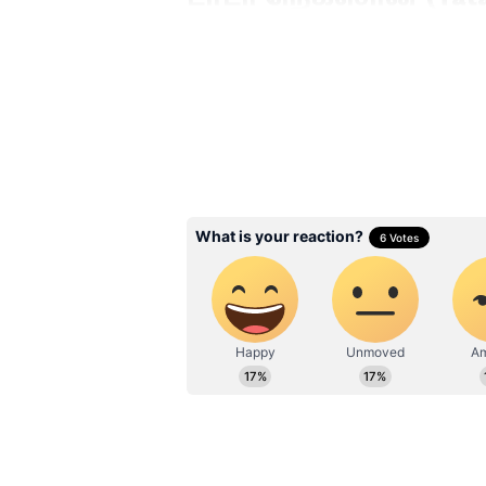
இந்தியாவிலேயே பனோராமிக் சன
கார் டாடா நெக்ஸான் தான். டாட
(Pure+ PS) எனும் புதிய வேரியண
எக்ஸ்ஷோரும் விலை சுமார் ரூ.9.5
கொண்ட இந்த காரில், இந்த வில
மிகப்பெரிய விஷயம் என்றே சொ
Related Articles
பெட்ரோல் விலைக்க
குட்பை.. அதிக ரேஞ்ச
டாப் 5 பட்ஜெட் எலெக்
கார்கள்.. முழு லிஸ்ட
இதோ!