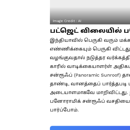
Image Credit :
AI
பட்ஜெட் விலையில் ப
இந்தியாவில் பெருகி வரும் மக்
எண்ணிக்கையும் பெருகி விட்டது
வழங்குவதால் நடுத்தர வர்க்கத்த
காரில் வாடிக்கையாளர்ள் அதிகம
சன்ரூஃப் (Panoramic Sunroof) 
தாண்டி, வானத்தைப் பார்த்தபடி
அடையாளமாகவே மாறிவிட்டது. நம
பனோராமிக் சன்ரூஃப் வசதியை வழ
பார்ப்போம்.