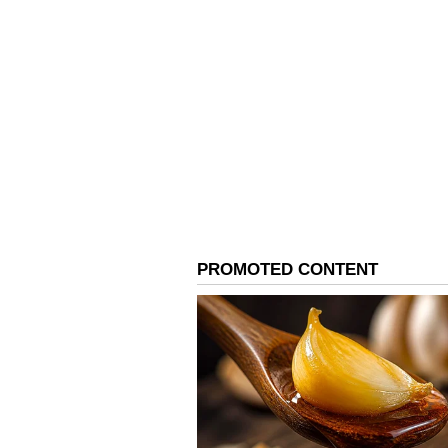
Guru Peyarchi 2026: திருக்கண
பெயர்ச்சி.! 4 ராசிகளுக்கு 
Related Articles
Rahu Transit 2026: இ
ராகு பெயர்ச்சி: இந்
ராசிக்காரர்களுக்கு
காலம் தொடங்குது.!
ஆகஸ்ட் வரை கவ
இருக்க வேண்டிய ரா
3