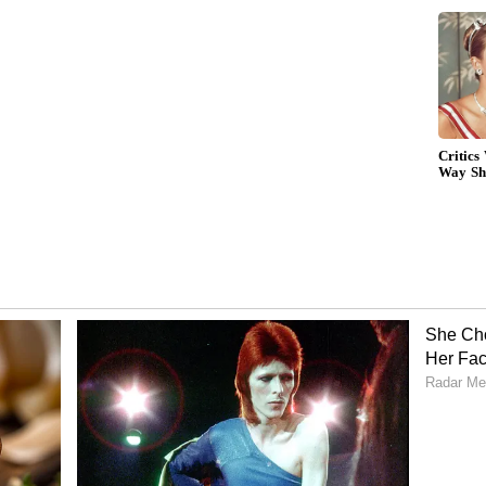
ித பஞ்சாங்கத்தின்படி ஜூன் 2-ல் குரு
எச்சரிக்கை மணி.! ரொம்ப கவனமா இருங்க.!
ன்று
Guru Peyarchi 2026: இன்று
த 4
குரு பெயர்ச்சி.! உச்ச
 கஷ்ட
ராசியில் குரு பகவான்.! 12
ராசிகளுக்கான ஷார்ட்
னமாக
அண்ட் ஸ்வீட் பலன்கள்.!
சிகள்.!