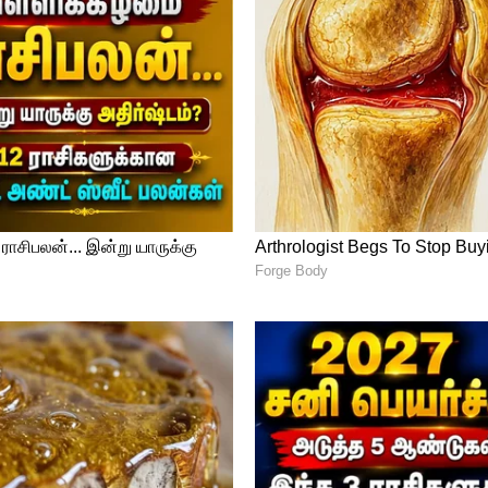
்களின் ஆதரவோடு பணிகளை விரைந்து
ல்ல லாபம் கிடைக்கும். எதிர்பார்த்த
 வந்து சேரும். பழைய கடன்கள் தீர வாய்ப்பு
், துளசி தீர்த்தம் அருந்துவதும் மன
 பெயர்ச்சி: இந்த 4 ராசிக்காரர்களுக்கு கஷ்ட
் வரை கவனமாக இருக்க வேண்டிய