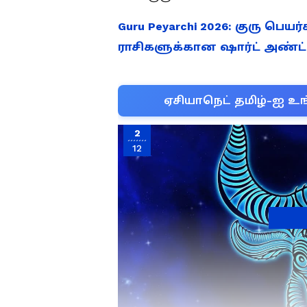
Guru Peyarchi 2026: குரு பெயர்
ராசிகளுக்கான ஷார்ட் அண்ட் 
ஏசியாநெட் தமிழ்-ஐ உங
2
12