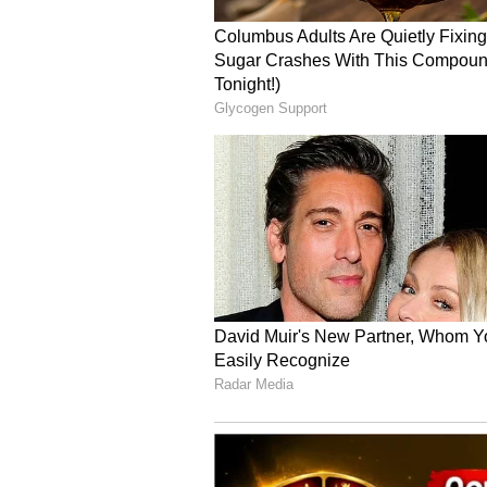
12
Image Credit :
Pixabay
மிதுனம்
இன்று உங்களுக்குத் தொட்டதெ