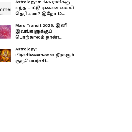
Astrology: உங்க ராசிக்கு
எந்த டாட்டூ டிசைன் லக்கி
தெரியுமா? இதோ 12
ராசிகளுக்கான லிஸ்ட்!
Mars Transit 2026: இனி
இவங்களுக்குப்
பொற்காலம் தான்!
செவ்வாய் பெயர்ச்சியால்
பணமழையில்
Astrology:
நனையப்போகும் 3
பிரச்சினைகளை தீர்க்கும்
அதிர்ஷ்டசாலி ராசிகள்
குருபெயர்ச்சி
எவை?
பரிகாரங்கள்.! எந்த
ராசியினர் என்ன செய்ய
வேண்டும் தெரியுமா?