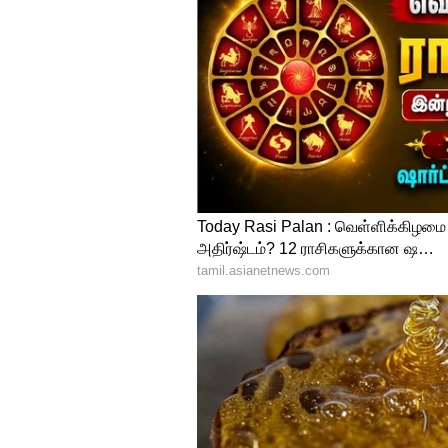
உத்தியோகத்தில் சக ஊழியர
முடிப்பீர்கள். வியாபாரத்தில் ந
இடத்திலிருந்து சுப செய்திகள்
உண்டு.
அதிர்ஷ்ட எண்:
5
அதிர்ஷ்ட நிறம்:
பச்சை
பரிகாரம்:
மகாவிஷ்ணு வழிபாடும
அமைதியைத் தரும்.
Rahu Transit 2026: இன்று ராகு
காலம் தொடங்குது.! ஆகஸ்ட
ராசிகள்.!