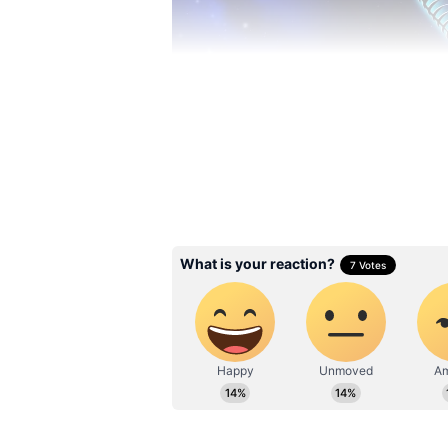
Image Credit :
Pixabay
ரிஷபம்
இன்று உங்களுக்கு வரவுக்கு ம
எனவே பண விஷயத்தில் சிக்க
முதலீடுகளைத் தவிர்ப்பது நல
பேசும் போது நிதானத்தைக் கடை
கவனம் செலுத்துங்கள்.
அதிர்ஷ்ட எண்:
6
அதிர்ஷ்ட நிறம்:
வெளிர் நீலம
பரிகாரம்:
இன்று பசுவிற்கு அ
தடைகளை நீக்கும்.