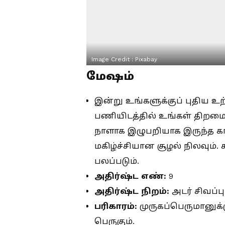
Image Credit :
Pixabay
மேஷம்
இன்று உங்களுக்குப் புதிய உற்
பணியிடத்தில் உங்கள் திறமைக்
நாளாக இழுபறியாக இருந்த காரி
மகிழ்ச்சியான சூழல் நிலவு
பலப்படும்.
அதிர்ஷ்ட எண்:
9
அதிர்ஷ்ட நிறம்:
அடர் சிவப்பு
பரிகாரம்:
முருகப்பெருமானுக்
பெருகும்.