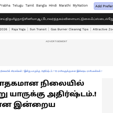
Prabha
Telugu
Tamil
Bangla
Hindi
Marathi
MyNation
Add Prefer
ெய்தி
தமிழ்நாடு
சினிமா
ஆட்டோ
வர்த்தகம்
விளையாட்டு
லைஃப்ஸ்டைல்
ஜோ
 2026
Raja Yoga
Sun Transit
Gas Burner Cleaning Tips
Attractive Zo
யில் கிரகங்கள்.! இன்று யாருக்கு அதிர்ஷ்டம்.! 12 ராசிகளுக்குமான இன்றைய ராசிபலன்கள்.!
n: சாதகமான நிலையில்
ு யாருக்கு அதிர்ஷ்டம்.!
ுமான இன்றைய