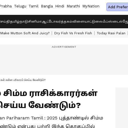
Prabha
Telugu
Tamil
Bangla
Hindi
Marathi
MyNation
Add Prefer
ெய்தி
தமிழ்நாடு
சினிமா
ஆட்டோ
வர்த்தகம்
விளையாட்டு
லைஃப்ஸ்டைல்
ஜோ
Make Mutton Soft And Juicy?
Dry Fish Vs Fresh Fish
Today Rasi Palan
ரர்கள் என்ன பரிகாரம் செய்ய வேண்டும்?
் சிம்ம ராசிக்காரர்கள்
செய்ய வேண்டும்?
an Pariharam Tamil : 2025 புத்தாண்டில் சிம்ம
ண்டும் என்பது பற்றி இந்த தொகுப்பில்