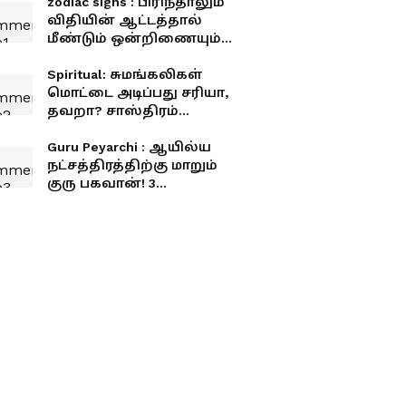
zodiac signs : பிரிந்தாலும்
விதியின் ஆட்டத்தால்
மீண்டும் ஒன்றிணையும்
6 ராசிகள்!
Spiritual: சுமங்கலிகள்
மொட்டை அடிப்பது சரியா,
தவறா? சாஸ்திரம்
சொல்வது என்ன?
சுமங்கலிப் பெண்கள்
Guru Peyarchi : ஆயில்ய
அறிய வேண்டிய முக்கிய
நட்சத்திரத்திற்கு மாறும்
தகவல்.!
குரு பகவான்! 3
ராசிகளுக்கு கோடீஸ்வர
யோகம் உறுதி!