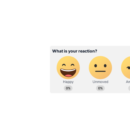
கணவன்-மனைவி இடையே அடிக்கடி சண்டைக
பிரச்சினையாக மாறக்கூடும். காதலர்களுக்
விஷயங்களில் ஏமாற்றம் ஏற்படும்.
3
5