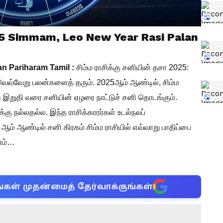
25 Simmam, Leo New Year Rasi Palan
n Pariharam Tamil :
சிம்ம ராசிக்கு சனியின் தசா 2025:
ெவ்வேறு பலன்களைத் தரும். 2025ஆம் ஆண்டில், சிம்ம
்டு இறுதி வரை சனியின் ஏழரை நாட்டுச் சனி தொடங்கும்.
்கு நல்லதல்ல. இந்த ராசிக்காரர்கள் உடல்நலப்
 ஆம் ஆண்டில் சனி கிரகம் சிம்ம ராசியில் எவ்வாறு பாதிப்பை
ோம்…
்கள் முதன்மைத் தேர்வாக்குங்கள்