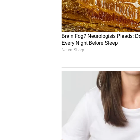
தடைப்படலாம், இதனால் மன அழுத்தம் ஏற்படு
பணிகள் நிறைவேறாது. தேவையற்ற வேலைகள
4
5