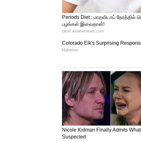
Leo New Year Rasi Palan
இந்தக் காலகட்டம் மோசமாக இருக்கும்:
ஜூலை 12 முதல் நவம்பர் 28 வரை சனி வக்ர 
பிரச்சினைகளைச் சந்திக்க நேரிடும். சில
இதனால் உங்களுக்கு பெரிய இழப்பு ஏற்படும்