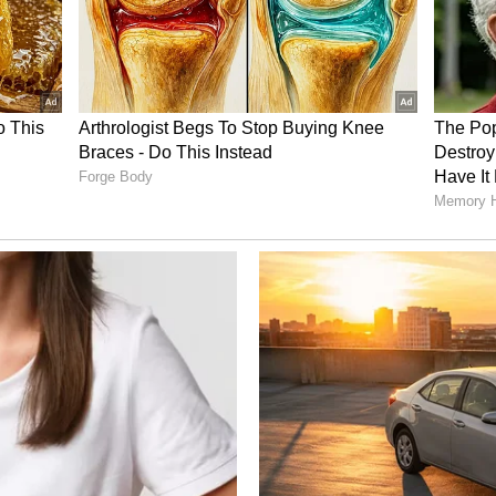
ம். குடும்ப விஷயங்களில் அவமானம் ஏற்படலாம். திட்டமிட்ட
ில் நேரம் வீணாகும்.