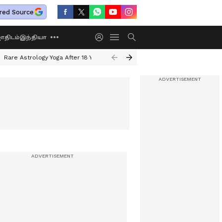
red Source
திடம்
இந்தியா
Rare Astrology Yoga After 18 Years
Dwi Pushkar Yoga 2026
Guru Peyar