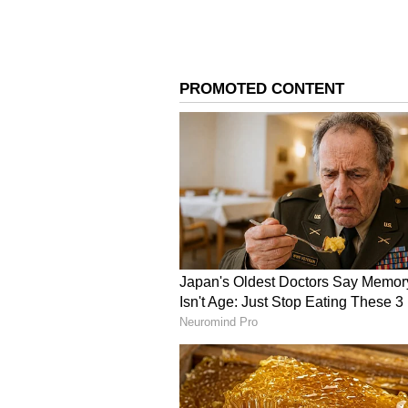
2025 New Year Palan S
மார்ச் 2025 முதல் ஏழரை சனி தொடக்கம்:
மார்ச் 29 அன்று சனி கும்ப ராசியிலிருந்து
சனி தொடங்கும். இந்த நிலை இந்த ராசிக்கா
ஏற்படலாம். ஏதேனும் பழைய நோய் மீண்டும
விரும்பாமலேயே யாரிடமாவது பணம் கடன் வா