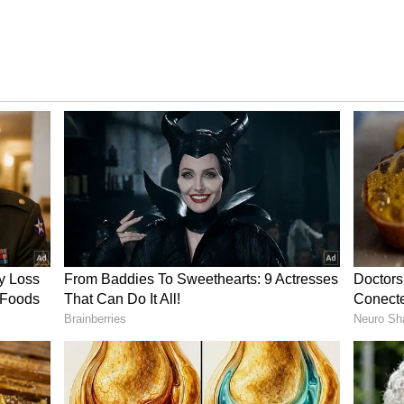
immam Rasi
 மீன ராசிக்குள் நுழையும் போது, இந்த ராசிக்கு ஏழரை நாட்டுச்
ரர்களுக்கு நல்லதல்ல. உடல்நலத்தில் ஏற்ற இறக்கங்கள்
் தலைதூக்கலாம்.
ங்க வேண்டியிருக்கும். அரசு சம்பந்தப்பட்ட வேலைகள்