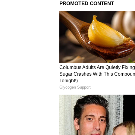
Image Credit :
Pixabay
கடகம்
சுக்கிர பகவான் கடக ராசியின் முதல
இதனால் ஜூன் 8 முதல் உங்களு
கூறலாம். புதிய வேலை தேடிக் க
வேலை அமையும். பணப்புழக்கம் 
சொகுசான வாழ்க்கை வாழ்வதற்க