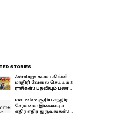
பெறப்போகும் 3 ராசிகள்..
எச்சரிக்கைகள்!
TED STORIES
Astrology: சும்மா கில்லி
மாதிரி வேலை செய்யும் 3
ராசிகள்.! பதவியும் பணம்
இவங்கள தேடி
வந்துகிட்டே இருக்குமாம்.!
Rasi Palan: சூரிய சந்திர
சேர்க்கை: இணையும்
எதிர் எதிர் துருவங்கள்.!
எச்சரிக்கையாக இருக்க
வேண்டிய 4 ராசிகள்.!