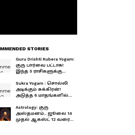
MMENDED STORIES
Guru Drishti Kubera Yogam:
குரு பார்வை பட்டாசு!
இந்த 5 ராசிகளுக்கு
குபேரன் அருள், பணம்
குவியப்போது
Sukra Yogam : சொல்லி
அடிக்கும் சுக்கிரன்!
அடுத்த 6 மாதங்களில்
கோடீஸ்வரர்கள்
ஆகப்போகும் அந்த 5
Astrology: குரு
ராசிகள்!
அஸ்தமனம்.. ஜூலை 14
முதல் ஆகஸ்ட் 12 வரை
எதிர்பாராத
அதிர்ஷ்டத்தை