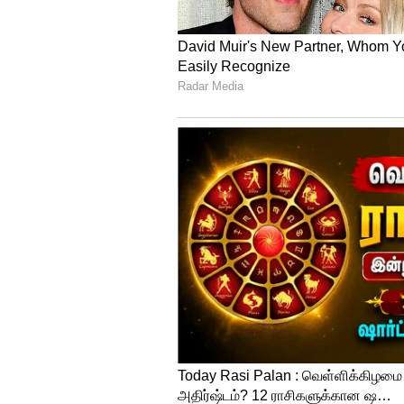
உளைச்சல்கள் நீங்கி, மன அமைத
வம்சாவளிப் பிரச்சனைகள் முடிவ
4
4