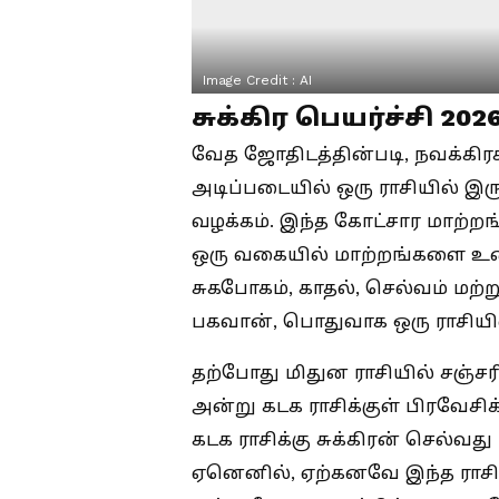
Image Credit :
AI
சுக்கிர பெயர்ச்சி 202
வேத ஜோதிடத்தின்படி, நவக்கிரகங
அடிப்படையில் ஒரு ராசியில் இர
வழக்கம். இந்த கோட்சார மாற்ற
ஒரு வகையில் மாற்றங்களை உண்
சுகபோகம், காதல், செல்வம் மற்
பகவான், பொதுவாக ஒரு ராசியில்
தற்போது மிதுன ராசியில் சஞ்சரிக
அன்று கடக ராசிக்குள் பிரவேச
கடக ராசிக்கு சுக்கிரன் செல்வத
ஏனெனில், ஏற்கனவே இந்த ராசியில