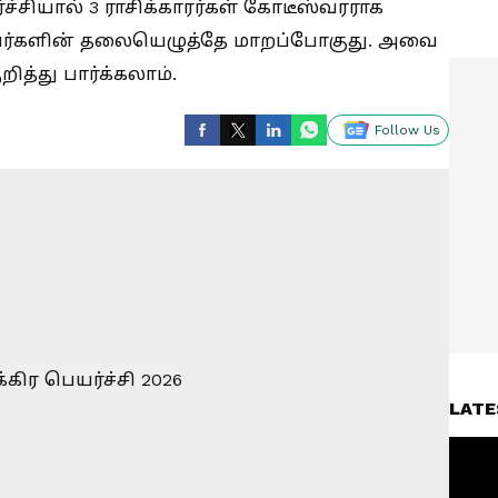
ர்ச்சியால் 3 ராசிக்காரர்கள் கோடீஸ்வரராக
இவர்களின் தலையெழுத்தே மாறப்போகுது. அவை
ித்து பார்க்கலாம்.
Follow Us
LATE