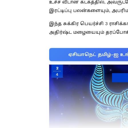
உச்ச வீடான கடகத்தில், அவருட
இரட்டிப்பு பலன்களையும், அபர
இந்த சுக்கிர பெயர்ச்சி 3 ராசிக்
அதிர்ஷ்ட மழையையும் தரப்போகி
ஏசியாநெட் தமிழ்-ஐ உங
2
4