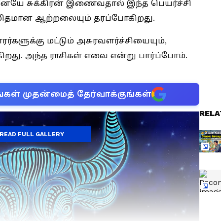
னேயே சுக்கிரன் இணைவதால் இந்த பெயர்ச்சி
ிமிதமான ஆற்றலையும் தரப்போகிறது.
காரர்களுக்கு மட்டும் அசுரவளர்ச்சியையும்,
றது. அந்த ராசிகள் எவை என்று பார்ப்போம்.
்கள் முதன்மைத் தேர்வாக்குங்கள்
RELA
READ FULL GALLERY