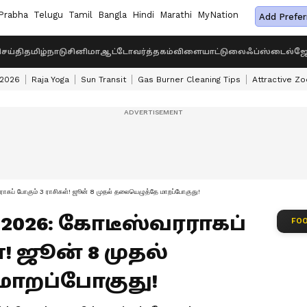
Prabha
Telugu
Tamil
Bangla
Hindi
Marathi
MyNation
Add Prefer
ெய்தி
தமிழ்நாடு
சினிமா
ஆட்டோ
வர்த்தகம்
விளையாட்டு
லைஃப்ஸ்டைல்
ஜோ
 2026
Raja Yoga
Sun Transit
Gas Burner Cleaning Tips
Attractive Zo
ரராகப் போகும் 3 ராசிகள்! ஜூன் 8 முதல் தலையெழுத்தே மாறப்போகுது!
ி 2026: கோடீஸ்வரராகப்
FOO
்! ஜூன் 8 முதல்
ாறப்போகுது!